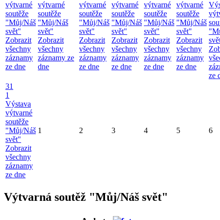
výtvarné
výtvarné
výtvarné
výtvarné
výtvarné
výtvarné
Výs
soutěže
soutěže
soutěže
soutěže
soutěže
soutěže
výt
"Můj/Náš
"Můj/Náš
"Můj/Náš
"Můj/Náš
"Můj/Náš
"Můj/Náš
sou
svět"
svět"
svět"
svět"
svět"
svět"
"M
Zobrazit
Zobrazit
Zobrazit
Zobrazit
Zobrazit
Zobrazit
svě
všechny
všechny
všechny
všechny
všechny
všechny
Zob
záznamy
záznamy ze
záznamy
záznamy
záznamy
záznamy
vše
ze dne
dne
ze dne
ze dne
ze dne
ze dne
zá
ze 
31
1
Výstava
výtvarné
soutěže
"Můj/Náš
1
2
3
4
5
6
svět"
Zobrazit
všechny
záznamy
ze dne
Výtvarná soutěž "Můj/Náš svět"