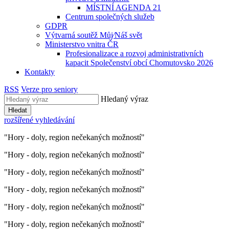
MÍSTNÍ AGENDA 21
Centrum společných služeb
GDPR
Výtvarná soutěž Můj⁄Náš svět
Ministerstvo vnitra ČR
Profesionalizace a rozvoj administrativních
kapacit Společenství obcí Chomutovsko 2026
Kontakty
RSS
Verze pro seniory
Hledaný výraz
Hledat
rozšířené vyhledávání
"Hory - doly, region nečekaných možností"
"Hory - doly, region nečekaných možností"
"Hory - doly, region nečekaných možností"
"Hory - doly, region nečekaných možností"
"Hory - doly, region nečekaných možností"
"Hory - doly, region nečekaných možností"