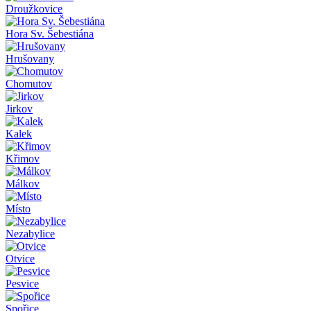
Droužkovice
Hora Sv. Šebestiána
Hrušovany
Chomutov
Jirkov
Kalek
Křimov
Málkov
Místo
Nezabylice
Otvice
Pesvice
Spořice