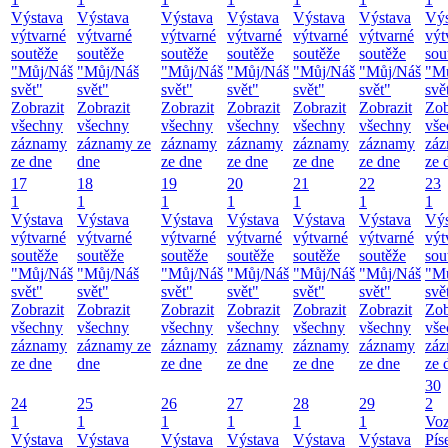
Výstava
Výstava
Výstava
Výstava
Výstava
Výstava
Výs
výtvarné
výtvarné
výtvarné
výtvarné
výtvarné
výtvarné
výt
soutěže
soutěže
soutěže
soutěže
soutěže
soutěže
sou
"Můj/Náš
"Můj/Náš
"Můj/Náš
"Můj/Náš
"Můj/Náš
"Můj/Náš
"M
svět"
svět"
svět"
svět"
svět"
svět"
svě
Zobrazit
Zobrazit
Zobrazit
Zobrazit
Zobrazit
Zobrazit
Zob
všechny
všechny
všechny
všechny
všechny
všechny
vše
záznamy
záznamy ze
záznamy
záznamy
záznamy
záznamy
zá
ze dne
dne
ze dne
ze dne
ze dne
ze dne
ze 
17
18
19
20
21
22
23
1
1
1
1
1
1
1
Výstava
Výstava
Výstava
Výstava
Výstava
Výstava
Výs
výtvarné
výtvarné
výtvarné
výtvarné
výtvarné
výtvarné
výt
soutěže
soutěže
soutěže
soutěže
soutěže
soutěže
sou
"Můj/Náš
"Můj/Náš
"Můj/Náš
"Můj/Náš
"Můj/Náš
"Můj/Náš
"M
svět"
svět"
svět"
svět"
svět"
svět"
svě
Zobrazit
Zobrazit
Zobrazit
Zobrazit
Zobrazit
Zobrazit
Zob
všechny
všechny
všechny
všechny
všechny
všechny
vše
záznamy
záznamy ze
záznamy
záznamy
záznamy
záznamy
zá
ze dne
dne
ze dne
ze dne
ze dne
ze dne
ze 
30
24
25
26
27
28
29
2
1
1
1
1
1
1
Vo
Výstava
Výstava
Výstava
Výstava
Výstava
Výstava
Pís