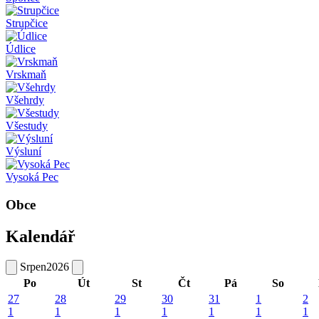
Strupčice
Údlice
Vrskmaň
Všehrdy
Všestudy
Výsluní
Vysoká Pec
Obce
Kalendář
Srpen
2026
Po
Út
St
Čt
Pá
So
27
28
29
30
31
1
2
1
1
1
1
1
1
1