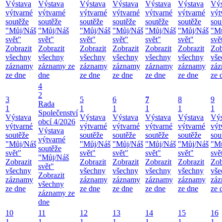
Výstava
Výstava
Výstava
Výstava
Výstava
Výstava
Výs
výtvarné
výtvarné
výtvarné
výtvarné
výtvarné
výtvarné
výt
soutěže
soutěže
soutěže
soutěže
soutěže
soutěže
sou
"Můj/Náš
"Můj/Náš
"Můj/Náš
"Můj/Náš
"Můj/Náš
"Můj/Náš
"M
svět"
svět"
svět"
svět"
svět"
svět"
svě
Zobrazit
Zobrazit
Zobrazit
Zobrazit
Zobrazit
Zobrazit
Zob
všechny
všechny
všechny
všechny
všechny
všechny
vše
záznamy
záznamy ze
záznamy
záznamy
záznamy
záznamy
zá
ze dne
dne
ze dne
ze dne
ze dne
ze dne
ze 
4
2
3
5
6
7
8
9
Rada
1
1
1
1
1
1
Společenství
Výstava
Výstava
Výstava
Výstava
Výstava
Výs
obcí 4/2026
výtvarné
výtvarné
výtvarné
výtvarné
výtvarné
výt
Výstava
soutěže
soutěže
soutěže
soutěže
soutěže
sou
výtvarné
"Můj/Náš
"Můj/Náš
"Můj/Náš
"Můj/Náš
"Můj/Náš
"M
soutěže
svět"
svět"
svět"
svět"
svět"
svě
"Můj/Náš
Zobrazit
Zobrazit
Zobrazit
Zobrazit
Zobrazit
Zob
svět"
všechny
všechny
všechny
všechny
všechny
vše
Zobrazit
záznamy
záznamy
záznamy
záznamy
záznamy
zá
všechny
ze dne
ze dne
ze dne
ze dne
ze dne
ze 
záznamy ze
dne
10
11
12
13
14
15
16
1
1
1
1
1
1
1