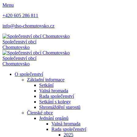
Menu
+420 605 286 811
info@dso-chomutovsko.cz
Společenství obcí
Chomutovsko
Společenství obcí
Chomutovsko
O společenství
Základní informace
Setkání
Valná hromada
Rada společenství
Setkání s kolegy
Shromáždění starostů
Členské obce
Jednání orgánů
Valná hromada
Rada společenství
2025