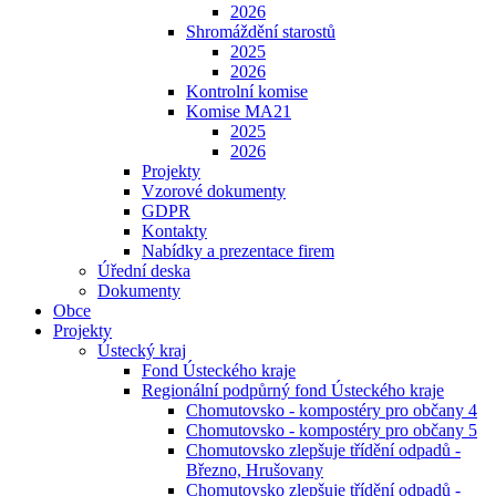
2026
Shromáždění starostů
2025
2026
Kontrolní komise
Komise MA21
2025
2026
Projekty
Vzorové dokumenty
GDPR
Kontakty
Nabídky a prezentace firem
Úřední deska
Dokumenty
Obce
Projekty
Ústecký kraj
Fond Ústeckého kraje
Regionální podpůrný fond Ústeckého kraje
Chomutovsko - kompostéry pro občany 4
Chomutovsko - kompostéry pro občany 5
Chomutovsko zlepšuje třídění odpadů -
Březno, Hrušovany
Chomutovsko zlepšuje třídění odpadů -