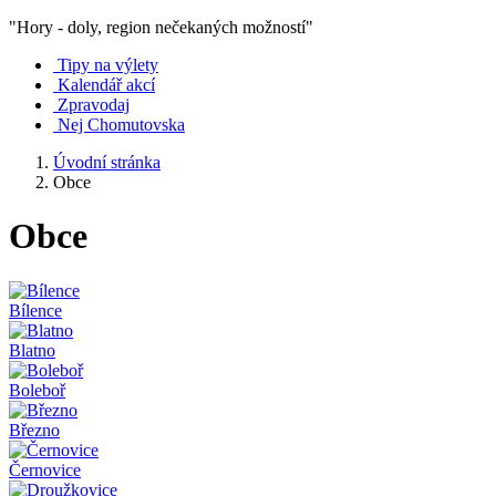
"Hory - doly, region nečekaných možností"
Tipy na výlety
Kalendář akcí
Zpravodaj
Nej Chomutovska
Úvodní stránka
Obce
Obce
Bílence
Blatno
Boleboř
Březno
Černovice