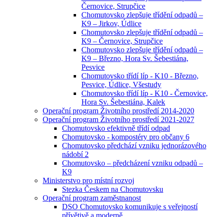
Černovice, Strupčice
Chomutovsko zlepšuje třídění odpadů –
K9 – Jirkov, Údlice
Chomutovsko zlepšuje třídění odpadů –
K9 – Černovice, Strupčice
Chomutovsko zlepšuje třídění odpadů –
K9 – Březno, Hora Sv. Šebestiána,
Pesvice
Chomutovsko třídí líp - K10 - Březno,
Pesvice, Údlice, Všestudy
Chomutovsko třídí líp - K10 - Černovice,
Hora Sv. Šebestiána, Kalek
Operační program Životního prostředí 2014-2020
Operační program Životního prostředí 2021-2027
Chomutovsko efektivně třídí odpad
Chomutovsko - kompostéry pro občany 6
Chomutovsko předchází vzniku jednorázového
nádobí 2
Chomutovsko – předcházení vzniku odpadů –
K9
Ministerstvo pro místní rozvoj
Stezka Českem na Chomutovsku
Operační program zaměstnanost
DSO Chomutovsko komunikuje s veřejností
přívětivě a moderně