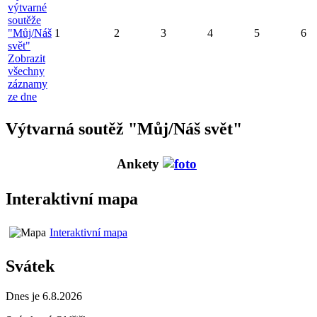
výtvarné
soutěže
"Můj/Náš
1
2
3
4
5
6
svět"
Zobrazit
všechny
záznamy
ze dne
Výtvarná soutěž "Můj/Náš svět"
Ankety
Interaktivní mapa
Interaktivní mapa
Svátek
Dnes je 6.8.2026