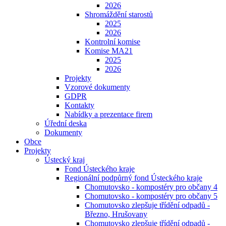
2026
Shromáždění starostů
2025
2026
Kontrolní komise
Komise MA21
2025
2026
Projekty
Vzorové dokumenty
GDPR
Kontakty
Nabídky a prezentace firem
Úřední deska
Dokumenty
Obce
Projekty
Ústecký kraj
Fond Ústeckého kraje
Regionální podpůrný fond Ústeckého kraje
Chomutovsko - kompostéry pro občany 4
Chomutovsko - kompostéry pro občany 5
Chomutovsko zlepšuje třídění odpadů -
Březno, Hrušovany
Chomutovsko zlepšuje třídění odpadů -