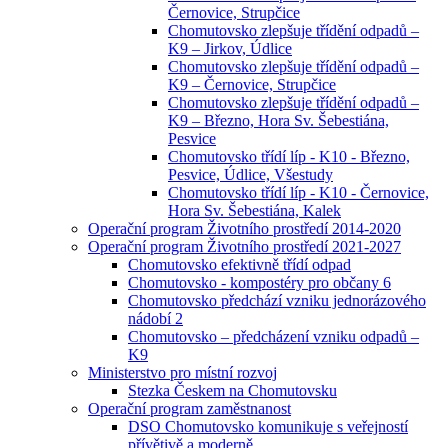
Černovice, Strupčice
Chomutovsko zlepšuje třídění odpadů –
K9 – Jirkov, Údlice
Chomutovsko zlepšuje třídění odpadů –
K9 – Černovice, Strupčice
Chomutovsko zlepšuje třídění odpadů –
K9 – Březno, Hora Sv. Šebestiána,
Pesvice
Chomutovsko třídí líp - K10 - Březno,
Pesvice, Údlice, Všestudy
Chomutovsko třídí líp - K10 - Černovice,
Hora Sv. Šebestiána, Kalek
Operační program Životního prostředí 2014-2020
Operační program Životního prostředí 2021-2027
Chomutovsko efektivně třídí odpad
Chomutovsko - kompostéry pro občany 6
Chomutovsko předchází vzniku jednorázového
nádobí 2
Chomutovsko – předcházení vzniku odpadů –
K9
Ministerstvo pro místní rozvoj
Stezka Českem na Chomutovsku
Operační program zaměstnanost
DSO Chomutovsko komunikuje s veřejností
přívětivě a moderně