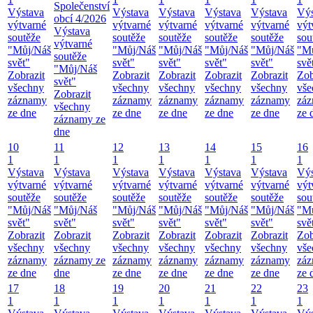
Společenství
Výstava
Výstava
Výstava
Výstava
Výstava
Výs
obcí 4/2026
výtvarné
výtvarné
výtvarné
výtvarné
výtvarné
výt
Výstava
soutěže
soutěže
soutěže
soutěže
soutěže
sou
výtvarné
"Můj/Náš
"Můj/Náš
"Můj/Náš
"Můj/Náš
"Můj/Náš
"M
soutěže
svět"
svět"
svět"
svět"
svět"
svě
"Můj/Náš
Zobrazit
Zobrazit
Zobrazit
Zobrazit
Zobrazit
Zob
svět"
všechny
všechny
všechny
všechny
všechny
vše
Zobrazit
záznamy
záznamy
záznamy
záznamy
záznamy
zá
všechny
ze dne
ze dne
ze dne
ze dne
ze dne
ze 
záznamy ze
dne
10
11
12
13
14
15
16
1
1
1
1
1
1
1
Výstava
Výstava
Výstava
Výstava
Výstava
Výstava
Výs
výtvarné
výtvarné
výtvarné
výtvarné
výtvarné
výtvarné
výt
soutěže
soutěže
soutěže
soutěže
soutěže
soutěže
sou
"Můj/Náš
"Můj/Náš
"Můj/Náš
"Můj/Náš
"Můj/Náš
"Můj/Náš
"M
svět"
svět"
svět"
svět"
svět"
svět"
svě
Zobrazit
Zobrazit
Zobrazit
Zobrazit
Zobrazit
Zobrazit
Zob
všechny
všechny
všechny
všechny
všechny
všechny
vše
záznamy
záznamy ze
záznamy
záznamy
záznamy
záznamy
zá
ze dne
dne
ze dne
ze dne
ze dne
ze dne
ze 
17
18
19
20
21
22
23
1
1
1
1
1
1
1