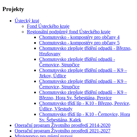
Projekty
Ústecký kraj
Fond Ústeckého kraje
Regionální podpůrný fond Ústeckého kraje
Chomutovsko - kompostéry pro občany 4
Chomutovsko - kompostéry pro občany 5
Chomutovsko zlepšuje třídění odpadů - Březno,
Hrušovany
Chomutovsko zlepšuje třídění odpadů -
Černovice, Strupčice
Chomutovsko zlepšuje třídění odpadů – K9 –
Jirkov, Údlice
Chomutovsko zlepšuje třídění odpadů – K9 –
Černovice, Strupčice
Chomutovsko zlepšuje třídění odpadů – K9 –
Březno, Hora Sv. Šebestiána, Pesvice
Chomutovsko třídí líp - K10 - Březno, Pesvice,
Údlice, Všestudy
Chomutovsko třídí líp - K10 - Černovice, Hora
Sv. Šebestiána, Kalek
Operační program Životního prostředí 2014-2020
Operační program Životního prostředí 2021-2027
Ministerstvo pro místní rozvoj