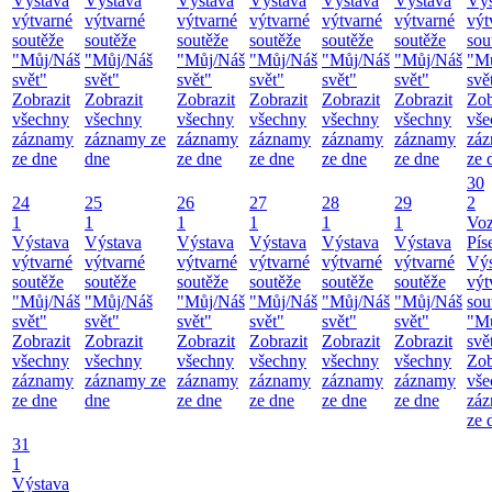
Výstava
Výstava
Výstava
Výstava
Výstava
Výstava
Výs
výtvarné
výtvarné
výtvarné
výtvarné
výtvarné
výtvarné
výt
soutěže
soutěže
soutěže
soutěže
soutěže
soutěže
sou
"Můj/Náš
"Můj/Náš
"Můj/Náš
"Můj/Náš
"Můj/Náš
"Můj/Náš
"M
svět"
svět"
svět"
svět"
svět"
svět"
svě
Zobrazit
Zobrazit
Zobrazit
Zobrazit
Zobrazit
Zobrazit
Zob
všechny
všechny
všechny
všechny
všechny
všechny
vše
záznamy
záznamy ze
záznamy
záznamy
záznamy
záznamy
zá
ze dne
dne
ze dne
ze dne
ze dne
ze dne
ze 
30
24
25
26
27
28
29
2
1
1
1
1
1
1
Vo
Výstava
Výstava
Výstava
Výstava
Výstava
Výstava
Pís
výtvarné
výtvarné
výtvarné
výtvarné
výtvarné
výtvarné
Výs
soutěže
soutěže
soutěže
soutěže
soutěže
soutěže
výt
"Můj/Náš
"Můj/Náš
"Můj/Náš
"Můj/Náš
"Můj/Náš
"Můj/Náš
sou
svět"
svět"
svět"
svět"
svět"
svět"
"M
Zobrazit
Zobrazit
Zobrazit
Zobrazit
Zobrazit
Zobrazit
svě
všechny
všechny
všechny
všechny
všechny
všechny
Zob
záznamy
záznamy ze
záznamy
záznamy
záznamy
záznamy
vše
ze dne
dne
ze dne
ze dne
ze dne
ze dne
zá
ze 
31
1
Výstava