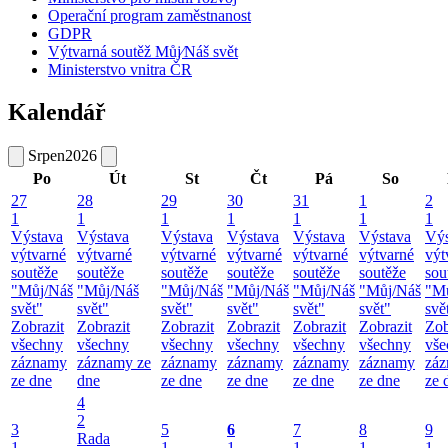
Operační program zaměstnanost
GDPR
Výtvarná soutěž Můj⁄Náš svět
Ministerstvo vnitra ČR
Kalendář
Srpen
2026
Po
Út
St
Čt
Pá
So
27
28
29
30
31
1
2
1
1
1
1
1
1
1
Výstava
Výstava
Výstava
Výstava
Výstava
Výstava
Výs
výtvarné
výtvarné
výtvarné
výtvarné
výtvarné
výtvarné
výt
soutěže
soutěže
soutěže
soutěže
soutěže
soutěže
sou
"Můj/Náš
"Můj/Náš
"Můj/Náš
"Můj/Náš
"Můj/Náš
"Můj/Náš
"M
svět"
svět"
svět"
svět"
svět"
svět"
svě
Zobrazit
Zobrazit
Zobrazit
Zobrazit
Zobrazit
Zobrazit
Zob
všechny
všechny
všechny
všechny
všechny
všechny
vše
záznamy
záznamy ze
záznamy
záznamy
záznamy
záznamy
zá
ze dne
dne
ze dne
ze dne
ze dne
ze dne
ze 
4
2
3
5
6
7
8
9
Rada
1
1
1
1
1
1