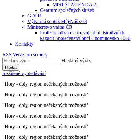
MÍSTNÍ AGENDA 21
Centrum společných služeb
GDPR
Výtvarná soutěž Můj⁄Náš svět
Ministerstvo vnitra ČR
Profesionalizace a rozvoj administrativních
kapacit Společenství obcí Chomutovsko 2026
Kontakty
RSS
Verze pro seniory
Hledaný výraz
Hledat
rozšířené vyhledávání
"Hory - doly, region nečekaných možností"
"Hory - doly, region nečekaných možností"
"Hory - doly, region nečekaných možností"
"Hory - doly, region nečekaných možností"
"Hory - doly, region nečekaných možností"
"Hory - doly, region nečekaných možností"