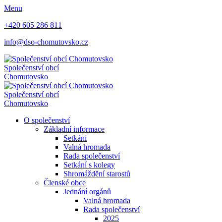
Menu
+420 605 286 811
info@dso-chomutovsko.cz
Společenství obcí
Chomutovsko
Společenství obcí
Chomutovsko
O společenství
Základní informace
Setkání
Valná hromada
Rada společenství
Setkání s kolegy
Shromáždění starostů
Členské obce
Jednání orgánů
Valná hromada
Rada společenství
2025