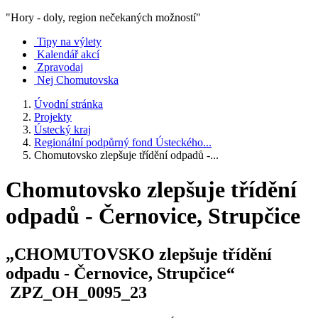
"Hory - doly, region nečekaných možností"
Tipy na výlety
Kalendář akcí
Zpravodaj
Nej Chomutovska
Úvodní stránka
Projekty
Ústecký kraj
Regionální podpůrný fond Ústeckého...
Chomutovsko zlepšuje třídění odpadů -...
Chomutovsko zlepšuje třídění
odpadů - Černovice, Strupčice
„CHOMUTOVSKO zlepšuje třídění
odpadu - Černovice, Strupčice“
ZPZ_OH_0095_23