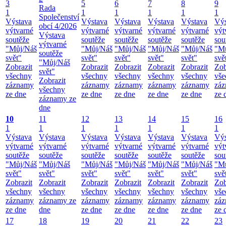
3
5
6
7
8
9
Rada
1
1
1
1
1
1
Společenství
Výstava
Výstava
Výstava
Výstava
Výstava
Výs
obcí 4/2026
výtvarné
výtvarné
výtvarné
výtvarné
výtvarné
výt
Výstava
soutěže
soutěže
soutěže
soutěže
soutěže
sou
výtvarné
"Můj/Náš
"Můj/Náš
"Můj/Náš
"Můj/Náš
"Můj/Náš
"M
soutěže
svět"
svět"
svět"
svět"
svět"
svě
"Můj/Náš
Zobrazit
Zobrazit
Zobrazit
Zobrazit
Zobrazit
Zob
svět"
všechny
všechny
všechny
všechny
všechny
vše
Zobrazit
záznamy
záznamy
záznamy
záznamy
záznamy
zá
všechny
ze dne
ze dne
ze dne
ze dne
ze dne
ze 
záznamy ze
dne
10
11
12
13
14
15
16
1
1
1
1
1
1
1
Výstava
Výstava
Výstava
Výstava
Výstava
Výstava
Výs
výtvarné
výtvarné
výtvarné
výtvarné
výtvarné
výtvarné
výt
soutěže
soutěže
soutěže
soutěže
soutěže
soutěže
sou
"Můj/Náš
"Můj/Náš
"Můj/Náš
"Můj/Náš
"Můj/Náš
"Můj/Náš
"M
svět"
svět"
svět"
svět"
svět"
svět"
svě
Zobrazit
Zobrazit
Zobrazit
Zobrazit
Zobrazit
Zobrazit
Zob
všechny
všechny
všechny
všechny
všechny
všechny
vše
záznamy
záznamy ze
záznamy
záznamy
záznamy
záznamy
zá
ze dne
dne
ze dne
ze dne
ze dne
ze dne
ze 
17
18
19
20
21
22
23