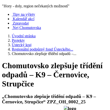
"Hory - doly, region nečekaných možností"
Tipy na výlety
Kalendář akcí
Zpravodaj
Nej Chomutovska
Úvodní stránka
Projekty
Ústecký kraj
Regionální podpůrný fond Ústeckého...
Chomutovsko zlepšuje třídění odpadů –...
Chomutovsko zlepšuje třídění
odpadů – K9 – Černovice,
Strupčice
„Chomutovsko zlepšuje třídění odpadů – K9 –
Černovice, Strupčice“ ZPZ_OH_0002_25