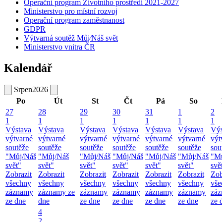
Operační program Životního prostředí 2021-2027
Ministerstvo pro místní rozvoj
Operační program zaměstnanost
GDPR
Výtvarná soutěž Můj⁄Náš svět
Ministerstvo vnitra ČR
Kalendář
Srpen
2026
Po
Út
St
Čt
Pá
So
27
28
29
30
31
1
2
1
1
1
1
1
1
1
Výstava
Výstava
Výstava
Výstava
Výstava
Výstava
Výs
výtvarné
výtvarné
výtvarné
výtvarné
výtvarné
výtvarné
výt
soutěže
soutěže
soutěže
soutěže
soutěže
soutěže
sou
"Můj/Náš
"Můj/Náš
"Můj/Náš
"Můj/Náš
"Můj/Náš
"Můj/Náš
"M
svět"
svět"
svět"
svět"
svět"
svět"
svě
Zobrazit
Zobrazit
Zobrazit
Zobrazit
Zobrazit
Zobrazit
Zob
všechny
všechny
všechny
všechny
všechny
všechny
vše
záznamy
záznamy ze
záznamy
záznamy
záznamy
záznamy
zá
ze dne
dne
ze dne
ze dne
ze dne
ze dne
ze 
4
2