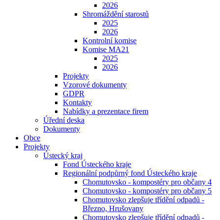
2026
Shromáždění starostů
2025
2026
Kontrolní komise
Komise MA21
2025
2026
Projekty
Vzorové dokumenty
GDPR
Kontakty
Nabídky a prezentace firem
Úřední deska
Dokumenty
Obce
Projekty
Ústecký kraj
Fond Ústeckého kraje
Regionální podpůrný fond Ústeckého kraje
Chomutovsko - kompostéry pro občany 4
Chomutovsko - kompostéry pro občany 5
Chomutovsko zlepšuje třídění odpadů -
Březno, Hrušovany
Chomutovsko zlepšuje třídění odpadů -