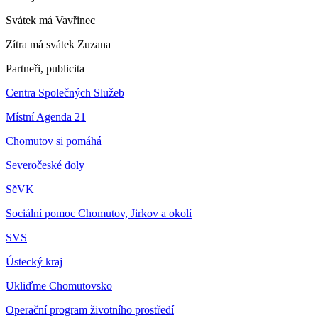
Svátek má
Vavřinec
Zítra má svátek
Zuzana
Partneři, publicita
Centra Společných Služeb
Místní Agenda 21
Chomutov si pomáhá
Severočeské doly
SčVK
Sociální pomoc Chomutov, Jirkov a okolí
SVS
Ústecký kraj
Ukliďme Chomutovsko
Operační program životního prostředí