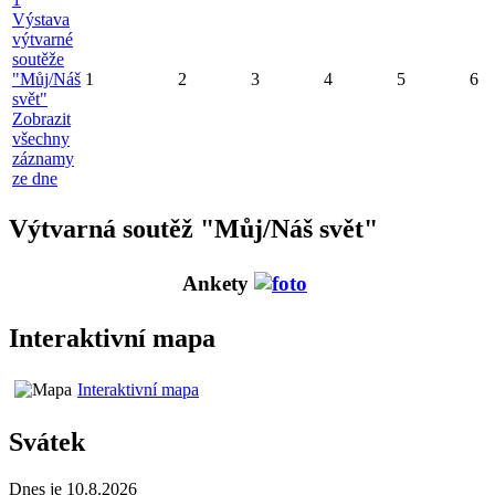
Výstava
výtvarné
soutěže
"Můj/Náš
1
2
3
4
5
6
svět"
Zobrazit
všechny
záznamy
ze dne
Výtvarná soutěž "Můj/Náš svět"
Ankety
Interaktivní mapa
Interaktivní mapa
Svátek
Dnes je 10.8.2026