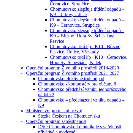
Černovice, Strupčice
Chomutovsko zlepšuje třídění odpadů –
K9 – Jirkov, Údlice
Chomutovsko zlepšuje třídění odpadů –
K9 – Černovice, Strupčice
Chomutovsko zlepšuje třídění odpadů –
K9 – Březno, Hora Sv. Šebestiána,
Pesvice
Chomutovsko třídí líp - K10 - Březno,
Pesvice, Údlice, Všestudy
Chomutovsko třídí líp - K10 - Černovice,
Hora Sv. Šebestiána, Kalek
Operační program Životního prostředí 2014-2020
Operační program Životního prostředí 2021-2027
Chomutovsko efektivně třídí odpad
Chomutovsko - kompostéry pro občany 6
Chomutovsko předchází vzniku jednorázového
nádobí 2
Chomutovsko – předcházení vzniku odpadů –
K9
Ministerstvo pro místní rozvoj
Stezka Českem na Chomutovsku
Operační program zaměstnanost
DSO Chomutovsko komunikuje s veřejností
přívětivě a moderně