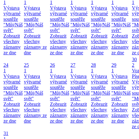
1
1
1
1
1
1
1
Výstava
Výstava
Výstava
Výstava
Výstava
Výstava
Výs
výtvarné
výtvarné
výtvarné
výtvarné
výtvarné
výtvarné
výt
soutěže
soutěže
soutěže
soutěže
soutěže
soutěže
sou
"Můj/Náš
"Můj/Náš
"Můj/Náš
"Můj/Náš
"Můj/Náš
"Můj/Náš
"M
svět"
svět"
svět"
svět"
svět"
svět"
svě
Zobrazit
Zobrazit
Zobrazit
Zobrazit
Zobrazit
Zobrazit
Zob
všechny
všechny
všechny
všechny
všechny
všechny
vše
záznamy
záznamy ze
záznamy
záznamy
záznamy
záznamy
zá
ze dne
dne
ze dne
ze dne
ze dne
ze dne
ze 
30
24
25
26
27
28
29
2
1
1
1
1
1
1
Vo
Výstava
Výstava
Výstava
Výstava
Výstava
Výstava
Pís
výtvarné
výtvarné
výtvarné
výtvarné
výtvarné
výtvarné
Výs
soutěže
soutěže
soutěže
soutěže
soutěže
soutěže
výt
"Můj/Náš
"Můj/Náš
"Můj/Náš
"Můj/Náš
"Můj/Náš
"Můj/Náš
sou
svět"
svět"
svět"
svět"
svět"
svět"
"M
Zobrazit
Zobrazit
Zobrazit
Zobrazit
Zobrazit
Zobrazit
svě
všechny
všechny
všechny
všechny
všechny
všechny
Zob
záznamy
záznamy ze
záznamy
záznamy
záznamy
záznamy
vše
ze dne
dne
ze dne
ze dne
ze dne
ze dne
zá
ze 
31
1