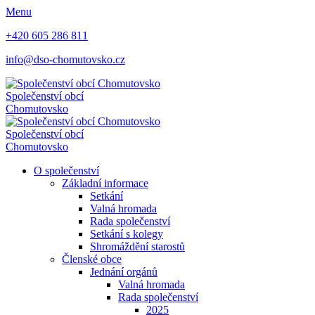
Menu
+420 605 286 811
info@dso-chomutovsko.cz
Společenství obcí
Chomutovsko
Společenství obcí
Chomutovsko
O společenství
Základní informace
Setkání
Valná hromada
Rada společenství
Setkání s kolegy
Shromáždění starostů
Členské obce
Jednání orgánů
Valná hromada
Rada společenství
2025