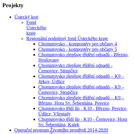
Projekty
Ústecký kraj
Fond
Ústeckého
kraje
Regionální podpůrný fond Ústeckého kraje
Chomutovsko - kompostéry pro občany 4
Chomutovsko - kompostéry pro občany 5
Chomutovsko zlepšuje třídění odpadů - Březno,
Hrušovany
Chomutovsko zlepšuje třídění odpadů -
Černovice, Strupčice
Chomutovsko zlepšuje třídění odpadů – K9 –
Jirkov, Údlice
Chomutovsko zlepšuje třídění odpadů – K9 –
Černovice, Strupčice
Chomutovsko zlepšuje třídění odpadů – K9 –
Březno, Hora Sv. Šebestiána, Pesvice
Chomutovsko třídí líp - K10 - Březno, Pesvice,
Údlice, Všestudy
Chomutovsko třídí líp - K10 - Černovice, Hora
Sv. Šebestiána, Kalek
Operační program Životního prostředí 2014-2020