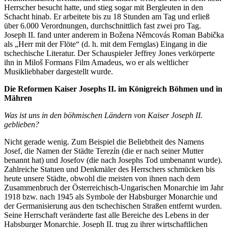
Herrscher besucht hatte, und stieg sogar mit Bergleuten in den
Schacht hinab. Er arbeitete bis zu 18 Stunden am Tag und erließ
über 6.000 Verordnungen, durchschnittlich fast zwei pro Tag.
Joseph II. fand unter anderem in Božena Němcovás Roman Babička
als „Herr mit der Flöte“ (d. h. mit dem Fernglas) Eingang in die
tschechische Literatur. Der Schauspieler Jeffrey Jones verkörperte
ihn in Miloš Formans Film Amadeus, wo er als weltlicher
Musikliebhaber dargestellt wurde.
Die Reformen Kaiser Josephs II. im Königreich Böhmen und in
Mähren
Was ist uns in den böhmischen Ländern von Kaiser Joseph II.
geblieben?
Nicht gerade wenig. Zum Beispiel die Beliebtheit des Namens
Josef, die Namen der Städte Terezín (die er nach seiner Mutter
benannt hat) und Josefov (die nach Josephs Tod umbenannt wurde).
Zahlreiche Statuen und Denkmäler des Herrschers schmücken bis
heute unsere Städte, obwohl die meisten von ihnen nach dem
Zusammenbruch der Österreichisch-Ungarischen Monarchie im Jahr
1918 bzw. nach 1945 als Symbole der Habsburger Monarchie und
der Germanisierung aus den tschechischen Straßen entfernt wurden.
Seine Herrschaft veränderte fast alle Bereiche des Lebens in der
Habsburger Monarchie. Joseph II. trug zu ihrer wirtschaftlichen