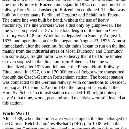
line from Křimov to Raizenhain began. In 1874, construction of the
railway from Sebastiansberg to Raizenhain continued. The line was
built by the company Ferdinand Herglotz and Schäfera in Prague.
The entire line was built by hand, without the use of heavy
machinery. The line workers were aided only by gunpowder. The
line was completed in 1875. The total length of the line on Czech
territory was 12.8 km. Work trains departed on Sunday, August 1,
1875, and operations on the line began on August 23, 1875. Almost
immediately after the opening, freight trains began to run on the line,
mainly from the industrial areas of Most, Duchcov, and Chomutov.
On some days, freight traffic was so heavy that it had to be limited
or even stopped in the direction from Bohemia. The line was
nationalized after 1923 and fell under the Prague-North Railway
Directorate. In 1927, up to 170,000 tons of freight were transported
through the Czech-German Reitzenhain station. The border station
was connected to the German railway, with connections to Dresden,
Leipzig and Chemnitz. And in 1932 the transport capacity at the
Hora Sv. Šebestiána transit station exceeded 100 freight trains per
day. At that time, wood, peat and small materials were still loaded at
this station.
World War II
After 1938, when the border area was occupied, the line belonged to
the German Reichsbahn-Gesellschatft (DRG). In 1938, when the
occupying German troops breached our territory along this route, the