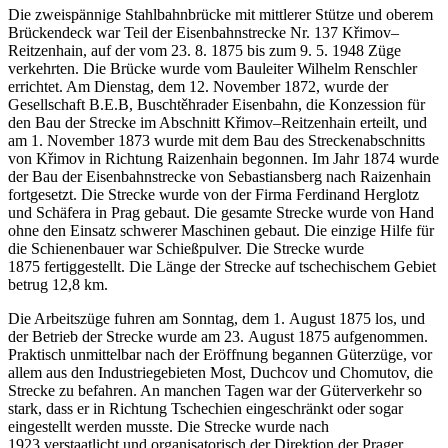
Die zweispännige Stahlbahnbrücke mit mittlerer Stütze und oberem
Brückendeck war Teil der Eisenbahnstrecke Nr. 137 Křimov–
Reitzenhain, auf der vom 23. 8. 1875 bis zum 9. 5. 1948 Züge
verkehrten. Die Brücke wurde vom Bauleiter Wilhelm Renschler
errichtet. Am Dienstag, dem 12. November 1872, wurde der
Gesellschaft B.E.B, Buschtěhrader Eisenbahn, die Konzession für
den Bau der Strecke im Abschnitt Křimov–Reitzenhain erteilt, und
am 1. November 1873 wurde mit dem Bau des Streckenabschnitts
von Křimov in Richtung Raizenhain begonnen. Im Jahr 1874 wurde
der Bau der Eisenbahnstrecke von Sebastiansberg nach Raizenhain
fortgesetzt. Die Strecke wurde von der Firma Ferdinand Herglotz
und Schäfera in Prag gebaut. Die gesamte Strecke wurde von Hand
ohne den Einsatz schwerer Maschinen gebaut. Die einzige Hilfe für
die Schienenbauer war Schießpulver. Die Strecke wurde
1875 fertiggestellt. Die Länge der Strecke auf tschechischem Gebiet
betrug 12,8 km.
Die Arbeitszüge fuhren am Sonntag, dem 1. August 1875 los, und
der Betrieb der Strecke wurde am 23. August 1875 aufgenommen.
Praktisch unmittelbar nach der Eröffnung begannen Güterzüge, vor
allem aus den Industriegebieten Most, Duchcov und Chomutov, die
Strecke zu befahren. An manchen Tagen war der Güterverkehr so
stark, dass er in Richtung Tschechien eingeschränkt oder sogar
eingestellt werden musste. Die Strecke wurde nach
1923 verstaatlicht und organisatorisch der Direktion der Prager