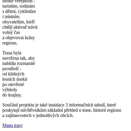
široké veřejnosti -
turistům, rodinám
s dětmi, cyklistům
i místním
obyvatelům, kteří
chtějí aktivně trávit
volný čas
a objevovat krásy
regionu.
Trasa byla
navržena tak, aby
nabídla rozmanité
prostředí -
od klidných
lesních úseků
po otevřené
výhledy
do krajiny.
Součástí projektu je také instalace 3 informačních tabulí, které
poskytují návštěvníkům základní přehled o trase, historii regionu
a zajímavostech v jednotlivých obcích.
Mapa trasy