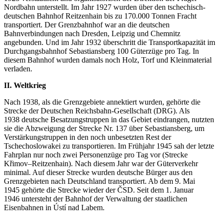
Nordbahn unterstellt. Im Jahr 1927 wurden über den tschechisch-
deutschen Bahnhof Reitzenhain bis zu 170.000 Tonnen Fracht
transportiert. Der Grenzbahnhof war an die deutschen
Bahnverbindungen nach Dresden, Leipzig und Chemnitz
angebunden. Und im Jahr 1932 überschritt die Transportkapazität im
Durchgangsbahnhof Sebastiansberg 100 Güterzüge pro Tag. In
diesem Bahnhof wurden damals noch Holz, Torf und Kleinmaterial
verladen.
II. Weltkrieg
Nach 1938, als die Grenzgebiete annektiert wurden, gehörte die
Strecke der Deutschen Reichsbahn-Gesellschaft (DRG). Als
1938 deutsche Besatzungstruppen in das Gebiet eindrangen, nutzten
sie die Abzweigung der Strecke Nr. 137 über Sebastiansberg, um
Verstärkungstruppen in den noch unbesetzten Rest der
Tschechoslowakei zu transportieren. Im Frühjahr 1945 sah der letzte
Fahrplan nur noch zwei Personenzüge pro Tag vor (Strecke
Křimov–Reitzenhain). Nach diesem Jahr war der Güterverkehr
minimal. Auf dieser Strecke wurden deutsche Bürger aus den
Grenzgebieten nach Deutschland transportiert. Ab dem 9. Mai
1945 gehörte die Strecke wieder der ČSD. Seit dem 1. Januar
1946 untersteht der Bahnhof der Verwaltung der staatlichen
Eisenbahnen in Ústí nad Labem.