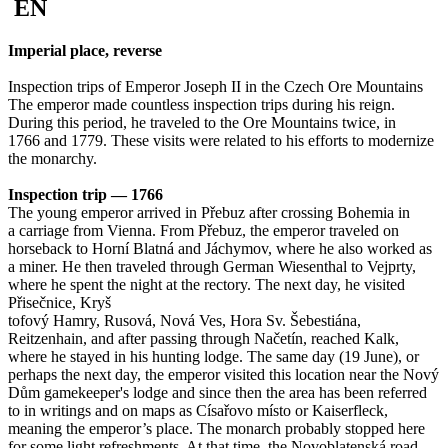
EN
Imperial place, reverse
Inspection trips of Emperor Joseph II in the Czech Ore Mountains
The emperor made countless inspection trips during his reign.
During this period, he traveled to the Ore Mountains twice, in
1766 and 1779. These visits were related to his efforts to modernize
the monarchy.
Inspection trip — 1766
The young emperor arrived in Přebuz after crossing Bohemia in
a carriage from Vienna. From Přebuz, the emperor traveled on
horseback to Horní Blatná and Jáchymov, where he also worked as
a miner. He then traveled through German Wiesenthal to Vejprty,
where he spent the night at the rectory. The next day, he visited
Přisečnice, Kryš
tofový Hamry, Rusová, Nová Ves, Hora Sv. Šebestiána,
Reitzenhain, and after passing through Načetín, reached Kalk,
where he stayed in his hunting lodge. The same day (19 June), or
perhaps the next day, the emperor visited this location near the Nový
Dům gamekeeper's lodge and since then the area has been referred
to in writings and on maps as Císařovo místo or Kaiserfleck,
meaning the emperor’s place. The monarch probably stopped here
for some light refreshments. At that time, the Novoblatenská road