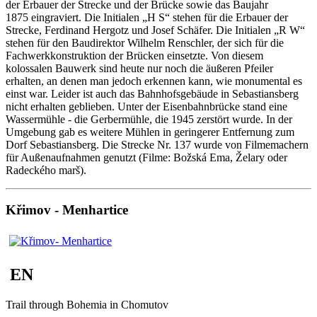
der Erbauer der Strecke und der Brücke sowie das Baujahr
1875 eingraviert. Die Initialen „H S“ stehen für die Erbauer der
Strecke, Ferdinand Hergotz und Josef Schäfer. Die Initialen „R W“
stehen für den Baudirektor Wilhelm Renschler, der sich für die
Fachwerkkonstruktion der Brücken einsetzte. Von diesem
kolossalen Bauwerk sind heute nur noch die äußeren Pfeiler
erhalten, an denen man jedoch erkennen kann, wie monumental es
einst war. Leider ist auch das Bahnhofsgebäude in Sebastiansberg
nicht erhalten geblieben. Unter der Eisenbahnbrücke stand eine
Wassermühle - die Gerbermühle, die 1945 zerstört wurde. In der
Umgebung gab es weitere Mühlen in geringerer Entfernung zum
Dorf Sebastiansberg. Die Strecke Nr. 137 wurde von Filmemachern
für Außenaufnahmen genutzt (Filme: Božská Ema, Želary oder
Radeckého marš).
Křimov - Menhartice
EN
Trail through Bohemia in Chomutov