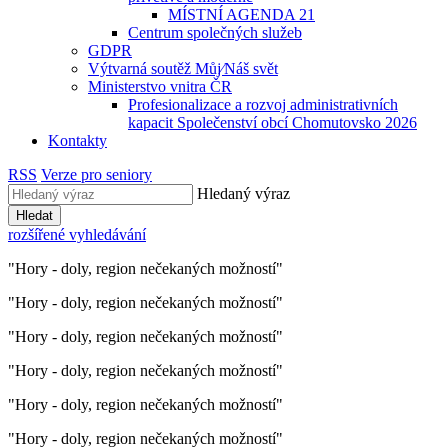
MÍSTNÍ AGENDA 21
Centrum společných služeb
GDPR
Výtvarná soutěž Můj⁄Náš svět
Ministerstvo vnitra ČR
Profesionalizace a rozvoj administrativních
kapacit Společenství obcí Chomutovsko 2026
Kontakty
RSS
Verze pro seniory
Hledaný výraz
Hledat
rozšířené vyhledávání
"Hory - doly, region nečekaných možností"
"Hory - doly, region nečekaných možností"
"Hory - doly, region nečekaných možností"
"Hory - doly, region nečekaných možností"
"Hory - doly, region nečekaných možností"
"Hory - doly, region nečekaných možností"