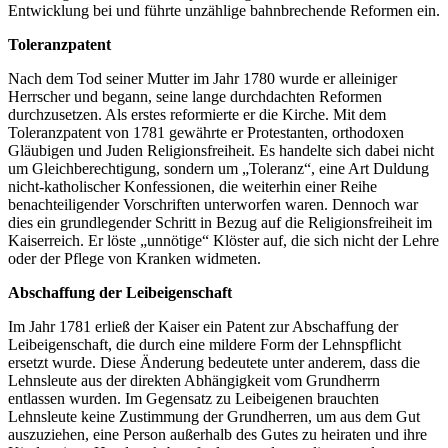
Entwicklung bei und führte unzählige bahnbrechende Reformen ein.
Toleranzpatent
Nach dem Tod seiner Mutter im Jahr 1780 wurde er alleiniger
Herrscher und begann, seine lange durchdachten Reformen
durchzusetzen. Als erstes reformierte er die Kirche. Mit dem
Toleranzpatent von 1781 gewährte er Protestanten, orthodoxen
Gläubigen und Juden Religionsfreiheit. Es handelte sich dabei nicht
um Gleichberechtigung, sondern um „Toleranz“, eine Art Duldung
nicht-katholischer Konfessionen, die weiterhin einer Reihe
benachteiligender Vorschriften unterworfen waren. Dennoch war
dies ein grundlegender Schritt in Bezug auf die Religionsfreiheit im
Kaiserreich. Er löste „unnötige“ Klöster auf, die sich nicht der Lehre
oder der Pflege von Kranken widmeten.
Abschaffung der Leibeigenschaft
Im Jahr 1781 erließ der Kaiser ein Patent zur Abschaffung der
Leibeigenschaft, die durch eine mildere Form der Lehnspflicht
ersetzt wurde. Diese Änderung bedeutete unter anderem, dass die
Lehnsleute aus der direkten Abhängigkeit vom Grundherrn
entlassen wurden. Im Gegensatz zu Leibeigenen brauchten
Lehnsleute keine Zustimmung der Grundherren, um aus dem Gut
auszuziehen, eine Person außerhalb des Gutes zu heiraten und ihre