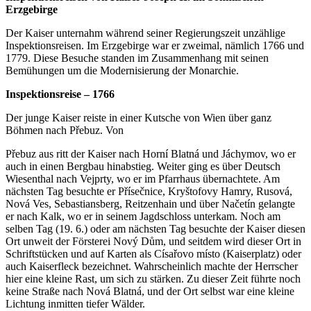
Erzgebirge
Der Kaiser unternahm während seiner Regierungszeit unzählige
Inspektionsreisen. Im Erzgebirge war er zweimal, nämlich 1766 und
1779. Diese Besuche standen im Zusammenhang mit seinen
Bemühungen um die Modernisierung der Monarchie.
Inspektionsreise
–
1766
Der junge Kaiser reiste in einer Kutsche von Wien über ganz
Böhmen nach Přebuz. Von
Přebuz aus ritt der Kaiser nach Horní Blatná und Jáchymov, wo er
auch in einen Bergbau hinabstieg. Weiter ging es über Deutsch
Wiesenthal nach Vejprty, wo er im Pfarrhaus übernachtete. Am
nächsten Tag besuchte er Přísečnice, Kryštofovy Hamry, Rusová,
Nová Ves, Sebastiansberg, Reitzenhain und über Načetín gelangte
er nach Kalk, wo er in seinem Jagdschloss unterkam. Noch am
selben Tag (19. 6.) oder am nächsten Tag besuchte der Kaiser diesen
Ort unweit der Försterei Nový Dům, und seitdem wird dieser Ort in
Schriftstücken und auf Karten als Císařovo místo (Kaiserplatz) oder
auch Kaiserfleck bezeichnet. Wahrscheinlich machte der Herrscher
hier eine kleine Rast, um sich zu stärken. Zu dieser Zeit führte noch
keine Straße nach Nová Blatná, und der Ort selbst war eine kleine
Lichtung inmitten tiefer Wälder.