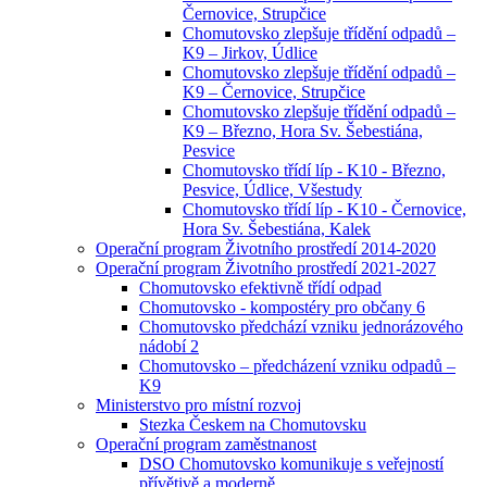
Černovice, Strupčice
Chomutovsko zlepšuje třídění odpadů –
K9 – Jirkov, Údlice
Chomutovsko zlepšuje třídění odpadů –
K9 – Černovice, Strupčice
Chomutovsko zlepšuje třídění odpadů –
K9 – Březno, Hora Sv. Šebestiána,
Pesvice
Chomutovsko třídí líp - K10 - Březno,
Pesvice, Údlice, Všestudy
Chomutovsko třídí líp - K10 - Černovice,
Hora Sv. Šebestiána, Kalek
Operační program Životního prostředí 2014-2020
Operační program Životního prostředí 2021-2027
Chomutovsko efektivně třídí odpad
Chomutovsko - kompostéry pro občany 6
Chomutovsko předchází vzniku jednorázového
nádobí 2
Chomutovsko – předcházení vzniku odpadů –
K9
Ministerstvo pro místní rozvoj
Stezka Českem na Chomutovsku
Operační program zaměstnanost
DSO Chomutovsko komunikuje s veřejností
přívětivě a moderně