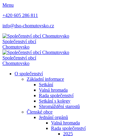
Menu
+420 605 286 811
info@dso-chomutovsko.cz
Společenství obcí
Chomutovsko
Společenství obcí
Chomutovsko
O společenství
Základní informace
Setkání
Valná hromada
Rada společenství
Setkání s kolegy
Shromáždění starostů
Členské obce
Jednání orgánů
Valná hromada
Rada společenství
2025