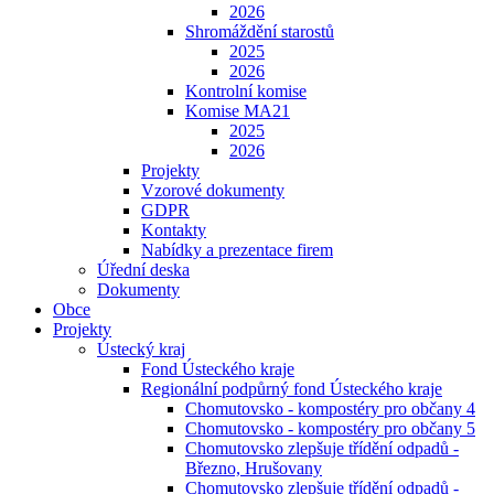
2026
Shromáždění starostů
2025
2026
Kontrolní komise
Komise MA21
2025
2026
Projekty
Vzorové dokumenty
GDPR
Kontakty
Nabídky a prezentace firem
Úřední deska
Dokumenty
Obce
Projekty
Ústecký kraj
Fond Ústeckého kraje
Regionální podpůrný fond Ústeckého kraje
Chomutovsko - kompostéry pro občany 4
Chomutovsko - kompostéry pro občany 5
Chomutovsko zlepšuje třídění odpadů -
Březno, Hrušovany
Chomutovsko zlepšuje třídění odpadů -