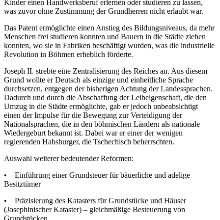
Kinder einen Handwerksberuf erlernen oder studieren zu lassen,
was zuvor ohne Zustimmung der Grundherren nicht erlaubt war.
Das Patent ermöglichte einen Anstieg des Bildungsniveaus, da mehr
Menschen frei studieren konnten und Bauern in die Städte ziehen
konnten, wo sie in Fabriken beschäftigt wurden, was die industrielle
Revolution in Böhmen erheblich förderte.
Joseph II. strebte eine Zentralisierung des Reiches an. Aus diesem
Grund wollte er Deutsch als einzige und einheitliche Sprache
durchsetzen, entgegen der bisherigen Achtung der Landessprachen.
Dadurch und durch die Abschaffung der Leibeigenschaft, die den
Umzug in die Städte ermöglichte, gab er jedoch unbeabsichtigt
einen der Impulse für die Bewegung zur Verteidigung der
Nationalsprachen, die in den böhmischen Ländern als nationale
Wiedergeburt bekannt ist. Dabei war er einer der wenigen
regierenden Habsburger, die Tschechisch beherrschten.
Auswahl weiterer bedeutender Reformen:
• Einführung einer Grundsteuer für bäuerliche und adelige
Besitztümer
• Präzisierung des Katasters für Grundstücke und Häuser
(Josephinischer Kataster) – gleichmäßige Besteuerung von
Grundstücken