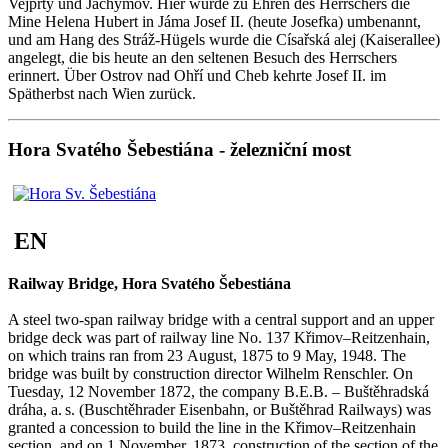
Vejprty und Jáchymov. Hier wurde zu Ehren des Herrschers die
Mine Helena Hubert in Jáma Josef II. (heute Josefka) umbenannt,
und am Hang des Stráž-Hügels wurde die Císařská alej (Kaiserallee)
angelegt, die bis heute an den seltenen Besuch des Herrschers
erinnert. Über Ostrov nad Ohří und Cheb kehrte Josef II. im
Spätherbst nach Wien zurück.
Hora Svatého Šebestiána - železniční most
EN
Railway Bridge, Hora Svatého Šebestiána
A steel two-span railway bridge with a central support and an upper
bridge deck was part of railway line No. 137 Křimov–Reitzenhain,
on which trains ran from 23 August, 1875 to 9 May, 1948. The
bridge was built by construction director Wilhelm Renschler. On
Tuesday, 12 November 1872, the company B.E.B. – Buštěhradská
dráha, a. s. (Buschtěhrader Eisenbahn, or Buštěhrad Railways) was
granted a concession to build the line in the Křimov–Reitzenhain
section, and on 1 November, 1873, construction of the section of the