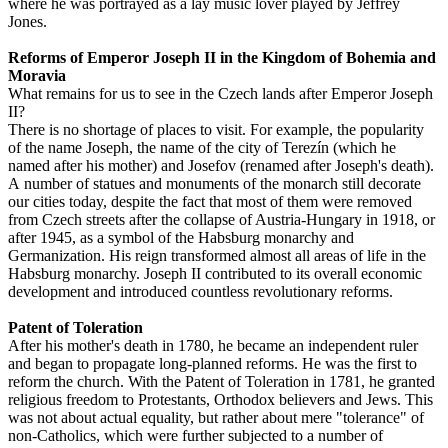
where he was portrayed as a lay music lover played by Jeffrey
Jones.
Reforms of Emperor Joseph II in the Kingdom of Bohemia and
Moravia
What remains for us to see in the Czech lands after Emperor Joseph
II?
There is no shortage of places to visit. For example, the popularity
of the name Joseph, the name of the city of Terezín (which he
named after his mother) and Josefov (renamed after Joseph's death).
A number of statues and monuments of the monarch still decorate
our cities today, despite the fact that most of them were removed
from Czech streets after the collapse of Austria-Hungary in 1918, or
after 1945, as a symbol of the Habsburg monarchy and
Germanization. His reign transformed almost all areas of life in the
Habsburg monarchy. Joseph II contributed to its overall economic
development and introduced countless revolutionary reforms.
Patent of Toleration
After his mother's death in 1780, he became an independent ruler
and began to propagate long-planned reforms. He was the first to
reform the church. With the Patent of Toleration in 1781, he granted
religious freedom to Protestants, Orthodox believers and Jews. This
was not about actual equality, but rather about mere "tolerance" of
non-Catholics, which were further subjected to a number of