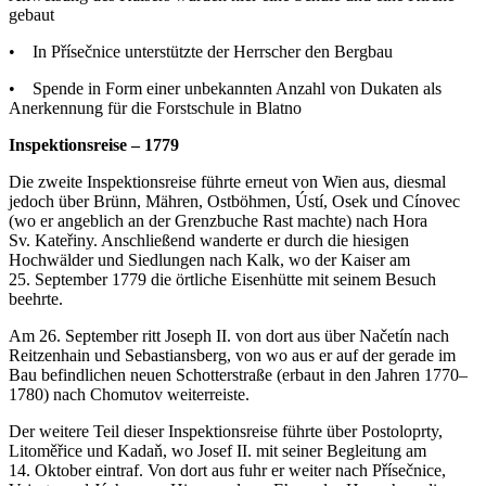
gebaut
• In Přísečnice unterstützte der Herrscher den Bergbau
• Spende in Form einer unbekannten Anzahl von Dukaten als
Anerkennung für die Forstschule in Blatno
Inspektionsreise
–
1779
Die zweite Inspektionsreise führte erneut von Wien aus, diesmal
jedoch über Brünn, Mähren, Ostböhmen, Ústí, Osek und Cínovec
(wo er angeblich an der Grenzbuche Rast machte) nach Hora
Sv. Kateřiny. Anschließend wanderte er durch die hiesigen
Hochwälder und Siedlungen nach Kalk, wo der Kaiser am
25. September 1779 die örtliche Eisenhütte mit seinem Besuch
beehrte.
Am 26. September ritt Joseph II. von dort aus über Načetín nach
Reitzenhain und Sebastiansberg, von wo aus er auf der gerade im
Bau befindlichen neuen Schotterstraße (erbaut in den Jahren 1770–
1780) nach Chomutov weiterreiste.
Der weitere Teil dieser Inspektionsreise führte über Postoloprty,
Litoměřice und Kadaň, wo Josef II. mit seiner Begleitung am
14. Oktober eintraf. Von dort aus fuhr er weiter nach Přísečnice,