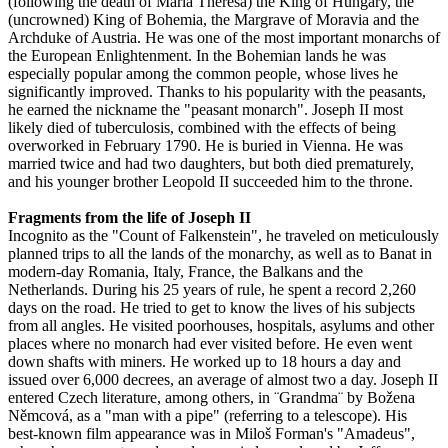
(following the death of Maria Theresa) the King of Hungary, the
(uncrowned) King of Bohemia, the Margrave of Moravia and the
Archduke of Austria. He was one of the most important monarchs of
the European Enlightenment. In the Bohemian lands he was
especially popular among the common people, whose lives he
significantly improved. Thanks to his popularity with the peasants,
he earned the nickname the "peasant monarch". Joseph II most
likely died of tuberculosis, combined with the effects of being
overworked in February 1790. He is buried in Vienna. He was
married twice and had two daughters, but both died prematurely,
and his younger brother Leopold II succeeded him to the throne.
Fragments from the life of Joseph II
Incognito as the "Count of Falkenstein", he traveled on meticulously
planned trips to all the lands of the monarchy, as well as to Banat in
modern-day Romania, Italy, France, the Balkans and the
Netherlands. During his 25 years of rule, he spent a record 2,260
days on the road. He tried to get to know the lives of his subjects
from all angles. He visited poorhouses, hospitals, asylums and other
places where no monarch had ever visited before. He even went
down shafts with miners. He worked up to 18 hours a day and
issued over 6,000 decrees, an average of almost two a day. Joseph II
entered Czech literature, among others, in ¨Grandma¨ by Božena
Němcová, as a "man with a pipe" (referring to a telescope). His
best-known film appearance was in Miloš Forman's "Amadeus",