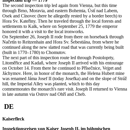
Inspection trip — 1779
The second inspection trip led again from Vienna, but this time
through Brno, Moravia, and eastern Bohemia, Ústí nad Labem,
Osek and Cínovec (here he allegedly rested by a border beech) to
Hora Sv. Kateřiny. Then he traveled through the local forests and
settlements to Kalk, where on September 25, 1779 the emperor
honored it with a visit to the local ironworks.
On September 26, Joseph II rode from there on horseback through
Načetín to Reitzenhain and Hora Sv. Šebestiána, from where he
continued along the new slatted road that was currently being built
(built in 1770–1780) to Chomutov.
The next part of this inspection route led through Postoloprty,
Litoměřice and Kadaň, where Joseph II arrived with his entourage
on October 14. From there he continued to Přísečnice, Vejprt and
Jáchymov. Here, in honor of the monarch, the Helena Hubert mine
was renamed Jáma Josef II (today Josefka) and on the slope of Stráž
hill, the Imperial Alley was planted, which to this day
commemorates the monarch's rare visit. Joseph II returned to Vienna
in late autumn via Ostrov nad Ohří and Cheb.
DE
Kaiserfleck
Inspektionsreisen von Kaiser Joseph II. im böhmischen