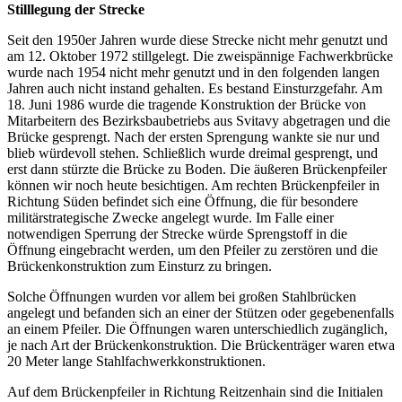
Stilllegung der Strecke
Seit den 1950er Jahren wurde diese Strecke nicht mehr genutzt und
am 12. Oktober 1972 stillgelegt. Die zweispännige Fachwerkbrücke
wurde nach 1954 nicht mehr genutzt und in den folgenden langen
Jahren auch nicht instand gehalten. Es bestand Einsturzgefahr. Am
18. Juni 1986 wurde die tragende Konstruktion der Brücke von
Mitarbeitern des Bezirksbaubetriebs aus Svitavy abgetragen und die
Brücke gesprengt. Nach der ersten Sprengung wankte sie nur und
blieb würdevoll stehen. Schließlich wurde dreimal gesprengt, und
erst dann stürzte die Brücke zu Boden. Die äußeren Brückenpfeiler
können wir noch heute besichtigen. Am rechten Brückenpfeiler in
Richtung Süden befindet sich eine Öffnung, die für besondere
militärstrategische Zwecke angelegt wurde. Im Falle einer
notwendigen Sperrung der Strecke würde Sprengstoff in die
Öffnung eingebracht werden, um den Pfeiler zu zerstören und die
Brückenkonstruktion zum Einsturz zu bringen.
Solche Öffnungen wurden vor allem bei großen Stahlbrücken
angelegt und befanden sich an einer der Stützen oder gegebenenfalls
an einem Pfeiler. Die Öffnungen waren unterschiedlich zugänglich,
je nach Art der Brückenkonstruktion. Die Brückenträger waren etwa
20 Meter lange Stahlfachwerkkonstruktionen.
Auf dem Brückenpfeiler in Richtung Reitzenhain sind die Initialen