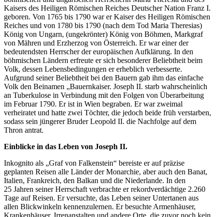
Kaisers des Heiligen Römischen Reiches Deutscher Nation Franz I.
geboren. Von 1765 bis 1790 war er Kaiser des Heiligen Römischen
Reiches und von 1780 bis 1790 (nach dem Tod Maria Theresias)
König von Ungarn, (ungekrönter) König von Böhmen, Markgraf
von Mähren und Erzherzog von Österreich. Er war einer der
bedeutendsten Herrscher der europäischen Aufklärung. In den
böhmischen Ländern erfreute er sich besonderer Beliebtheit beim
Volk, dessen Lebensbedingungen er erheblich verbesserte.
Aufgrund seiner Beliebtheit bei den Bauern gab ihm das einfache
Volk den Beinamen „Bauernkaiser. Joseph II. starb wahrscheinlich
an Tuberkulose in Verbindung mit den Folgen von Überarbeitung
im Februar 1790. Er ist in Wien begraben. Er war zweimal
verheiratet und hatte zwei Töchter, die jedoch beide früh verstarben,
sodass sein jüngerer Bruder Leopold II. die Nachfolge auf dem
Thron antrat.
Einblicke in das Leben von Joseph II.
Inkognito als „Graf von Falkenstein“ bereiste er auf präzise
geplanten Reisen alle Länder der Monarchie, aber auch den Banat,
Italien, Frankreich, den Balkan und die Niederlande. In den
25 Jahren seiner Herrschaft verbrachte er rekordverdächtige 2.260
Tage auf Reisen. Er versuchte, das Leben seiner Untertanen aus
allen Blickwinkeln kennenzulernen. Er besuchte Armenhäuser,
Krankenhäuser, Irrenanstalten und andere Orte, die zuvor noch kein