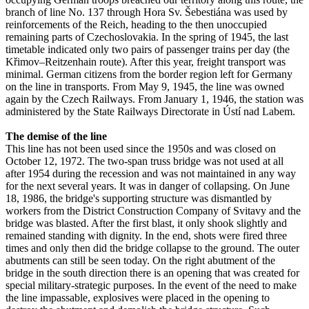
branch of line No. 137 through Hora Sv. Šebestiána was used by
reinforcements of the Reich, heading to the then unoccupied
remaining parts of Czechoslovakia. In the spring of 1945, the last
timetable indicated only two pairs of passenger trains per day (the
Křimov–Reitzenhain route). After this year, freight transport was
minimal. German citizens from the border region left for Germany
on the line in transports. From May 9, 1945, the line was owned
again by the Czech Railways. From January 1, 1946, the station was
administered by the State Railways Directorate in Ústí nad Labem.
The demise of the line
This line has not been used since the 1950s and was closed on
October 12, 1972. The two-span truss bridge was not used at all
after 1954 during the recession and was not maintained in any way
for the next several years. It was in danger of collapsing. On June
18, 1986, the bridge's supporting structure was dismantled by
workers from the District Construction Company of Svitavy and the
bridge was blasted. After the first blast, it only shook slightly and
remained standing with dignity. In the end, shots were fired three
times and only then did the bridge collapse to the ground. The outer
abutments can still be seen today. On the right abutment of the
bridge in the south direction there is an opening that was created for
special military-strategic purposes. In the event of the need to make
the line impassable, explosives were placed in the opening to