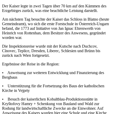
Der Kaiser legte in zwei Tagen über 70 km auf den Kämmen des
Erzgebirges zurück, was eine beachtliche Leistung darstellt.
Am nächsten Tag besuchte der Kaiser das Schloss in Blatno (heute
Gemeindeamt), wo sich die erste Forstschule in Österreich-Ungarn
befand, die 1773 auf Initiative von Jan Ignac Ehrenwerth von
Heinrich von Rottenhan, dem Besitzer des Anwesens, gegründet
worden war.
Die Inspektionsreise wurde mit der Kutsche nach Duchcov,
Cínovec, Teplice, Dresden, Liberec, Schlesien und Brünn bis
zurück nach Wien fortgesetzt.
Ergebnisse der Reise in die Region:
• Anweisung zur weiteren Entwicklung und Finanzierung des
Bergbaus
• Unterstützung für die Fortsetzung des Baus der katholischen
Kirche in Vejprty
• Besuch der kaiserlichen Kobaltblau-Produktionsstätte in
Kryštofovy Hamry + Schenkung von Bauland und Wald zur
Rodung für landwirtschaftliche Zwecke an die Einwohner. Auf
Anweisung des Kaisers wurden hier eine Schule und eine Kirche