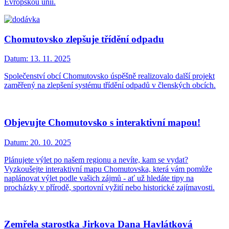
Evropskou unií.
Chomutovsko zlepšuje třídění odpadu
Datum:
13. 11. 2025
Společenství obcí Chomutovsko úspěšně realizovalo další projekt
zaměřený na zlepšení systému třídění odpadů v členských obcích.
Objevujte Chomutovsko s interaktivní mapou!
Datum:
20. 10. 2025
Plánujete výlet po našem regionu a nevíte, kam se vydat?
Vyzkoušejte interaktivní mapu Chomutovska, která vám pomůže
naplánovat výlet podle vašich zájmů - ať už hledáte tipy na
procházky v přírodě, sportovní vyžití nebo historické zajímavosti.
Zemřela starostka Jirkova Dana Havlátková