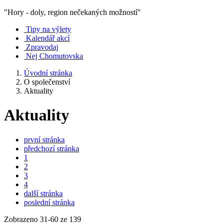
"Hory - doly, region nečekaných možností"
Tipy na výlety
Kalendář akcí
Zpravodaj
Nej Chomutovska
Úvodní stránka
O společenství
Aktuality
Aktuality
první stránka
předchozí stránka
1
2
3
4
další stránka
poslední stránka
Zobrazeno
31
-
60
ze 139