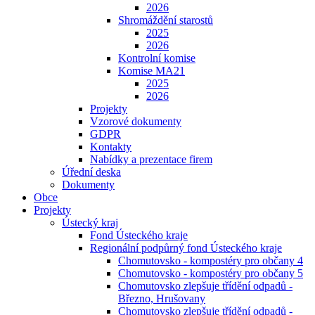
2026
Shromáždění starostů
2025
2026
Kontrolní komise
Komise MA21
2025
2026
Projekty
Vzorové dokumenty
GDPR
Kontakty
Nabídky a prezentace firem
Úřední deska
Dokumenty
Obce
Projekty
Ústecký kraj
Fond Ústeckého kraje
Regionální podpůrný fond Ústeckého kraje
Chomutovsko - kompostéry pro občany 4
Chomutovsko - kompostéry pro občany 5
Chomutovsko zlepšuje třídění odpadů -
Březno, Hrušovany
Chomutovsko zlepšuje třídění odpadů -