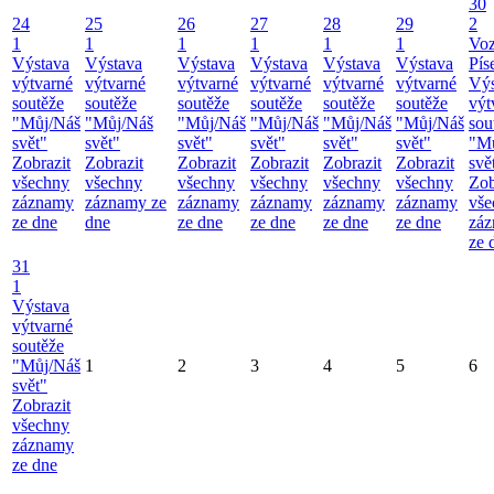
30
24
25
26
27
28
29
2
1
1
1
1
1
1
Vo
Výstava
Výstava
Výstava
Výstava
Výstava
Výstava
Pís
výtvarné
výtvarné
výtvarné
výtvarné
výtvarné
výtvarné
Výs
soutěže
soutěže
soutěže
soutěže
soutěže
soutěže
výt
"Můj/Náš
"Můj/Náš
"Můj/Náš
"Můj/Náš
"Můj/Náš
"Můj/Náš
sou
svět"
svět"
svět"
svět"
svět"
svět"
"M
Zobrazit
Zobrazit
Zobrazit
Zobrazit
Zobrazit
Zobrazit
svě
všechny
všechny
všechny
všechny
všechny
všechny
Zob
záznamy
záznamy ze
záznamy
záznamy
záznamy
záznamy
vše
ze dne
dne
ze dne
ze dne
ze dne
ze dne
zá
ze 
31
1
Výstava
výtvarné
soutěže
"Můj/Náš
1
2
3
4
5
6
svět"
Zobrazit
všechny
záznamy
ze dne