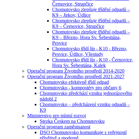
Černovice, Strupčice
Chomutovsko zlepšuje třídění odpadů –
K9 – Jirkov, Údlice
Chomutovsko zlepšuje třídění odpadů –
K9 – Černovice, Strupčice
Chomutovsko zlepšuje třídění odpadů –
K9 – Březno, Hora Sv. Šebestiána,
Pesvice
Chomutovsko třídí líp - K10 - Březno,
Pesvice, Údlice, Všestudy
Chomutovsko třídí líp - K10 - Černovice,
Hora Sv. Šebestiána, Kalek
Operační program Životního prostředí 2014-2020
Operační program Životního prostředí 2021-2027
Chomutovsko efektivně třídí odpad
Chomutovsko - kompostéry pro občany 6
Chomutovsko předchází vzniku jednorázového
nádobí 2
Chomutovsko – předcházení vzniku odpadů –
K9
Ministerstvo pro místní rozvoj
Stezka Českem na Chomutovsku
Operační program zaměstnanost
DSO Chomutovsko komunikuje s veřejností
přívětivě a moderně