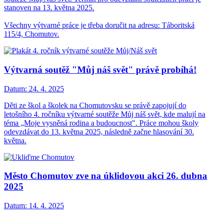
stanoven na 13. května 2025.
Všechny výtvarné práce je třeba doručit na adresu: Táboritská
115/4, Chomutov.
Výtvarná soutěž "Můj náš svět" právě probíhá!
Datum:
24. 4. 2025
Děti ze škol a školek na Chomutovsku se právě zapojují do
letošního 4. ročníku výtvarné soutěže Můj náš svět, kde malují na
téma „Moje vysněná rodina a budoucnost". Práce mohou školy
odevzdávat do 13. května 2025, následně začne hlasování 30.
května.
Město Chomutov zve na úklidovou akci 26. dubna
2025
Datum:
14. 4. 2025