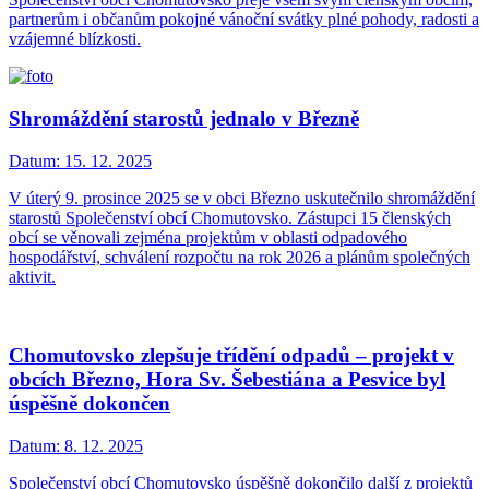
partnerům i občanům pokojné vánoční svátky plné pohody, radosti a
vzájemné blízkosti.
Shromáždění starostů jednalo v Březně
Datum:
15. 12. 2025
V úterý 9. prosince 2025 se v obci Březno uskutečnilo shromáždění
starostů Společenství obcí Chomutovsko. Zástupci 15 členských
obcí se věnovali zejména projektům v oblasti odpadového
hospodářství, schválení rozpočtu na rok 2026 a plánům společných
aktivit.
Chomutovsko zlepšuje třídění odpadů – projekt v
obcích Březno, Hora Sv. Šebestiána a Pesvice byl
úspěšně dokončen
Datum:
8. 12. 2025
Společenství obcí Chomutovsko úspěšně dokončilo další z projektů