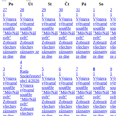
Po
Út
St
Čt
Pá
So
27
28
29
30
31
1
2
1
1
1
1
1
1
1
Výstava
Výstava
Výstava
Výstava
Výstava
Výstava
Výs
výtvarné
výtvarné
výtvarné
výtvarné
výtvarné
výtvarné
výt
soutěže
soutěže
soutěže
soutěže
soutěže
soutěže
sou
"Můj/Náš
"Můj/Náš
"Můj/Náš
"Můj/Náš
"Můj/Náš
"Můj/Náš
"M
svět"
svět"
svět"
svět"
svět"
svět"
svě
Zobrazit
Zobrazit
Zobrazit
Zobrazit
Zobrazit
Zobrazit
Zob
všechny
všechny
všechny
všechny
všechny
všechny
vše
záznamy
záznamy ze
záznamy
záznamy
záznamy
záznamy
zá
ze dne
dne
ze dne
ze dne
ze dne
ze dne
ze 
4
2
3
5
6
7
8
9
Rada
1
1
1
1
1
1
Společenství
Výstava
Výstava
Výstava
Výstava
Výstava
Výs
obcí 4/2026
výtvarné
výtvarné
výtvarné
výtvarné
výtvarné
výt
Výstava
soutěže
soutěže
soutěže
soutěže
soutěže
sou
výtvarné
"Můj/Náš
"Můj/Náš
"Můj/Náš
"Můj/Náš
"Můj/Náš
"M
soutěže
svět"
svět"
svět"
svět"
svět"
svě
"Můj/Náš
Zobrazit
Zobrazit
Zobrazit
Zobrazit
Zobrazit
Zob
svět"
všechny
všechny
všechny
všechny
všechny
vše
Zobrazit
záznamy
záznamy
záznamy
záznamy
záznamy
zá
všechny
ze dne
ze dne
ze dne
ze dne
ze dne
ze 