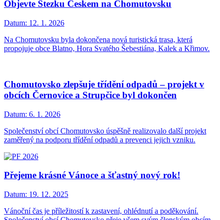
Objevte Stezku Českem na Chomutovsku
Datum:
12. 1. 2026
Na Chomutovsku byla dokončena nová turistická trasa, která
propojuje obce Blatno, Hora Svatého Šebestiána, Kalek a Křimov.
Chomutovsko zlepšuje třídění odpadů – projekt v
obcích Černovice a Strupčice byl dokončen
Datum:
6. 1. 2026
Společenství obcí Chomutovsko úspěšně realizovalo další projekt
zaměřený na podporu třídění odpadů a prevenci jejich vzniku.
Přejeme krásné Vánoce a šťastný nový rok!
Datum:
19. 12. 2025
Vánoční čas je příležitostí k zastavení, ohlédnutí a poděkování.
Společenství obcí Chomutovsko přeje všem svým členským obcím,