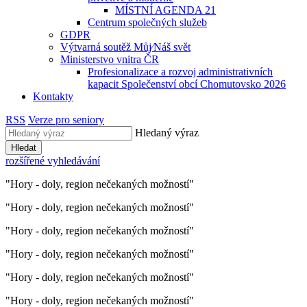
MÍSTNÍ AGENDA 21
Centrum společných služeb
GDPR
Výtvarná soutěž Můj⁄Náš svět
Ministerstvo vnitra ČR
Profesionalizace a rozvoj administrativních
kapacit Společenství obcí Chomutovsko 2026
Kontakty
RSS
Verze pro seniory
Hledaný výraz
Hledat
rozšířené vyhledávání
"Hory - doly, region nečekaných možností"
"Hory - doly, region nečekaných možností"
"Hory - doly, region nečekaných možností"
"Hory - doly, region nečekaných možností"
"Hory - doly, region nečekaných možností"
"Hory - doly, region nečekaných možností"