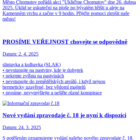
Město Chomutov pořádá akci "Ukliďme Chomutov" dne 26. dubna
2025. Úklid se uskuteční na ploše po bývalém hřišti u aleje na
Kamenném vrchu a začne v 9 hodin. Přijďte pomoci zlepšit naše
město!
PROSÍME VEŘEJNOST chovejte se odpovědně
Datum:
2. 4. 2025
slintavka a kulhavka (SLAK)
• nevstupujte na pastviny, kde je dobytek
• nekrmte zvířata na pastvinách
• nevstupujte do zemědělských areálů, i když nejsou
hermeticky uzavřené, bez vědomí majitelů
• prosíme, nevymýšlejte a nešiřte různé konspirace
Nové vydání zpravodaje č. 18 je nyní k dispozici
Datum:
24. 3. 2025
S potěšením oznamujeme vydání našeho nového zpravodaje č. 18.