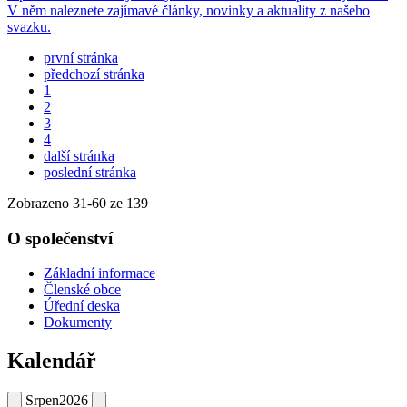
V něm naleznete zajímavé články, novinky a aktuality z našeho
svazku.
první stránka
předchozí stránka
1
2
3
4
další stránka
poslední stránka
Zobrazeno
31
-
60
ze 139
O společenství
Základní informace
Členské obce
Úřední deska
Dokumenty
Kalendář
Srpen
2026