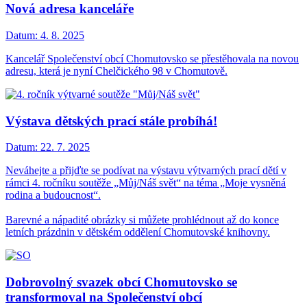
Nová adresa kanceláře
Datum:
4. 8. 2025
Kancelář Společenství obcí Chomutovsko se přestěhovala na novou
adresu, která je nyní Chelčického 98 v Chomutově.
Výstava dětských prací stále probíhá!
Datum:
22. 7. 2025
Neváhejte a přijďte se podívat na výstavu výtvarných prací dětí v
rámci 4. ročníku soutěže „Můj/Náš svět“ na téma „Moje vysněná
rodina a budoucnost“.
Barevné a nápadité obrázky si můžete prohlédnout až do konce
letních prázdnin v dětském oddělení Chomutovské knihovny.
Dobrovolný svazek obcí Chomutovsko se
transformoval na Společenství obcí