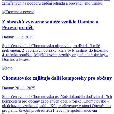
zaměřených na podporu třídění odpadu a prevenci jeho vzniku.
Z obrázků výtvarné soutěže vzniklo Domino a
Pexeso pro děti
Datum:
1. 12. 2025
Společenství obcí Chomutovsko připravilo pro děti další milé
překvapení. Z vybraných obrázků, který byly zaslány do letošního
4. ročníku soutěže „Můj/Náš svět“, vznikly originální dětské hry –
Domino a Pexeso.
Chomutovsko zajištuje další kompostéry pro občany
Datum:
20. 11. 2025
Společenství obcí Chomutovsko úspěšně dokončilo dodávku dalších
kompostérů pro občany zapojených obcí. Projekt „Chomutovsko –
předcházení vzniku odpadů – K9“, realizovaný v rámci Operačního
programu Životní prostředí 2021–2027, je spolufinancován