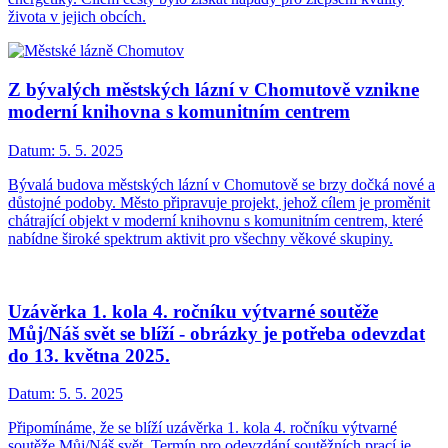
života v jejich obcích.
Z bývalých městských lázní v Chomutově vznikne
moderní knihovna s komunitním centrem
Datum:
5. 5. 2025
Bývalá budova městských lázní v Chomutově se brzy dočká nové a
důstojné podoby. Město připravuje projekt, jehož cílem je proměnit
chátrající objekt v moderní knihovnu s komunitním centrem, které
nabídne široké spektrum aktivit pro všechny věkové skupiny.
Uzávěrka 1. kola 4. ročníku výtvarné soutěže
Můj/Náš svět se blíží - obrázky je potřeba odevzdat
do 13. května 2025.
Datum:
5. 5. 2025
Připomínáme, že se blíží uzávěrka 1. kola 4. ročníku výtvarné
soutěže Můj/Náš svět. Termín pro odevzdání soutěžních prací je