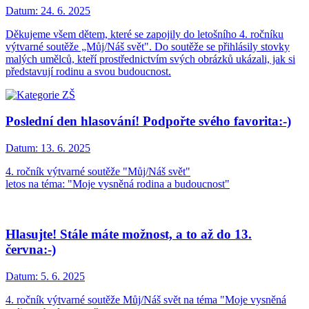
Datum:
24. 6. 2025
Děkujeme všem dětem, které se zapojily do letošního 4. ročníku
výtvarné soutěže „Můj/Náš svět". Do soutěže se přihlásily stovky
malých umělců, kteří prostřednictvím svých obrázků ukázali, jak si
představují rodinu a svou budoucnost.
Poslední den hlasování! Podpořte svého favorita:-)
Datum:
13. 6. 2025
4. ročník výtvarné soutěže "Můj/Náš svět"
letos na téma: "Moje vysněná rodina a budoucnost"
Hlasujte! Stále máte možnost, a to až do 13.
června:-)
Datum:
5. 6. 2025
4. ročník výtvarné soutěže Můj/Náš svět na téma "Moje vysněná