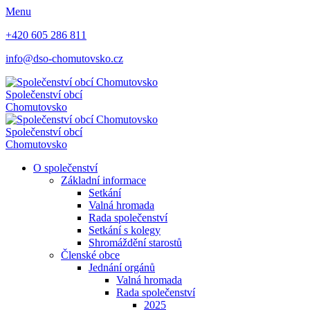
Menu
+420 605 286 811
info@dso-chomutovsko.cz
Společenství obcí
Chomutovsko
Společenství obcí
Chomutovsko
O společenství
Základní informace
Setkání
Valná hromada
Rada společenství
Setkání s kolegy
Shromáždění starostů
Členské obce
Jednání orgánů
Valná hromada
Rada společenství
2025