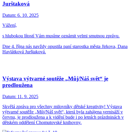
Jurštaková
Datum:
6. 10. 2025
Vážení,
s hlubokou lítostí Vám musíme oznámit velmi smutnou zprávu.
Dne 4. října nás navždy opustila paní starostka města Jirkova, Dana
Havlátková Jurštaková.
Výstava výtvarné soutěže „Můj/Náš svět“ je
prodloužena
Datum:
11. 9. 2025
Skvělá zpráva pro všechny milovníky dětské kreativity! Výstava
výtvarné soutěže „Můj/Náš svět“, která byla zahájena vernisáží v
červnu, je prodloužena a k vidění bude i po letních prázdninách v
dětském oddělení Chomutovské knihovny.