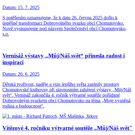
Datum:
15. 7. 2025
S potěšením oznamujeme, že k datu 26. června 2025 došlo k
úspěšné transformaci Dobrovolného svazku obcí Chomutovsko.
Nově vystupujeme pod názvem Společenství obcí Chomutovsko,
s.o.
Vernisáž výstavy „Můj/Náš svět“ přinesla radost i
inspiraci
Datum:
26. 6. 2025
Dětská tvořivost, naděje a vize lepšího světa zaplnily prostory
Chomutovské knihovny při slavnostním zahájení výstavy „Můj/Náš
svět“. Vernisáž zakončila 4. ročník výtvarné soutěže pořádané
Dobrovolným svazkem obcí Chomutovsko na téma „Moje vysněná
rodina a budoucnost“.
Vítězové 4. ročníku výtvarné soutěže „Můj/Náš svět"