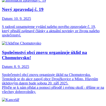
Nový zpravodaj č. 19
Datum:
10. 9. 2025
S radostí oznamujeme vydání našeho nového zpravodaje č. 19,
který přináší zajímavé články a aktuální novinky ze života našeho
společenství.
Společenství obcí znovu organizuje úklid na
Chomutovsku!
Datum:
8. 9. 2025
Společenství obcí znovu organizuje úklid na Chomutovsku.
Tentokrát se do akce zapojí obce Droužkovice a Místo. Hlavním
úklidovým datem bude sobota 20. září 2025.
Přijďte se k nám přidat a pomoci přírodě i svému okolí - těšíme se na
všechny dobrovolníky.