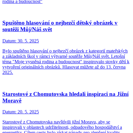
rodina a budoucnost"
Spuštěno hlasování o nejhezčí dětský obrázek v
soutěži Můj/Náš svět
Datum:
30. 5. 2025
Bylo spuštěno hlasování o nejhezčí obrázek z kategorií mateřských
a základních škol v rámci výtvarné soutěže Můj/Náš svět. Letošní
téma "Moje vysněná rodina a budoucnost" inspirovalo stovky dětí k
vytvoření originálních obrázků. Hlasovat můžete až do 13. června
2025.
Starostové z Chomutovska hledali inspiraci na Jižní
Moravě
Datum:
20. 5. 2025
Starostové z Chomutovska navštívili jižní Moravu, aby se
inspirovali v oblastech udržitelnosti, odpadového hospodářství a
energetiky. Cílem cesty bylo získat nápady pro zlepšení kvality