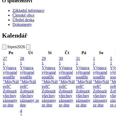
O společenství
Základní informace
Členské obce
Úřední deska
Dokumenty
Kalendář
Srpen
2026
Po
Út
St
Čt
Pá
So
27
28
29
30
31
1
2
1
1
1
1
1
1
1
Výstava
Výstava
Výstava
Výstava
Výstava
Výstava
Výs
výtvarné
výtvarné
výtvarné
výtvarné
výtvarné
výtvarné
výt
soutěže
soutěže
soutěže
soutěže
soutěže
soutěže
sou
"Můj/Náš
"Můj/Náš
"Můj/Náš
"Můj/Náš
"Můj/Náš
"Můj/Náš
"M
svět"
svět"
svět"
svět"
svět"
svět"
svě
Zobrazit
Zobrazit
Zobrazit
Zobrazit
Zobrazit
Zobrazit
Zob
všechny
všechny
všechny
všechny
všechny
všechny
vše
záznamy
záznamy ze
záznamy
záznamy
záznamy
záznamy
zá
ze dne
dne
ze dne
ze dne
ze dne
ze dne
ze 
4
2