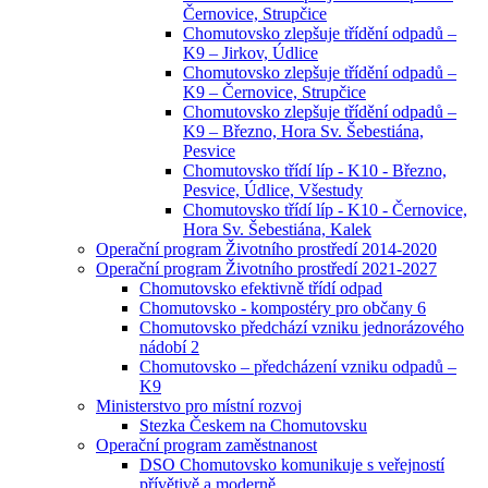
Černovice, Strupčice
Chomutovsko zlepšuje třídění odpadů –
K9 – Jirkov, Údlice
Chomutovsko zlepšuje třídění odpadů –
K9 – Černovice, Strupčice
Chomutovsko zlepšuje třídění odpadů –
K9 – Březno, Hora Sv. Šebestiána,
Pesvice
Chomutovsko třídí líp - K10 - Březno,
Pesvice, Údlice, Všestudy
Chomutovsko třídí líp - K10 - Černovice,
Hora Sv. Šebestiána, Kalek
Operační program Životního prostředí 2014-2020
Operační program Životního prostředí 2021-2027
Chomutovsko efektivně třídí odpad
Chomutovsko - kompostéry pro občany 6
Chomutovsko předchází vzniku jednorázového
nádobí 2
Chomutovsko – předcházení vzniku odpadů –
K9
Ministerstvo pro místní rozvoj
Stezka Českem na Chomutovsku
Operační program zaměstnanost
DSO Chomutovsko komunikuje s veřejností
přívětivě a moderně