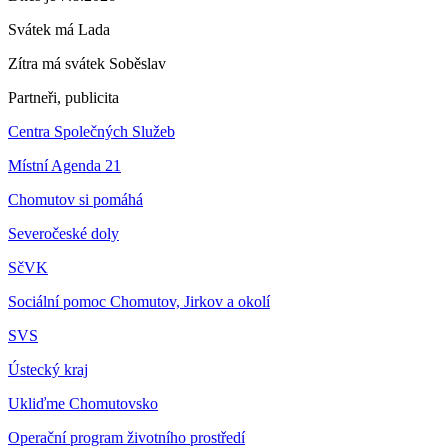
Svátek má
Lada
Zítra má svátek
Soběslav
Partneři, publicita
Centra Společných Služeb
Místní Agenda 21
Chomutov si pomáhá
Severočeské doly
SčVK
Sociální pomoc Chomutov, Jirkov a okolí
SVS
Ústecký kraj
Ukliďme Chomutovsko
Operační program životního prostředí