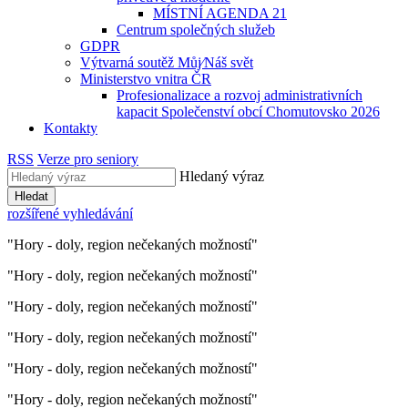
MÍSTNÍ AGENDA 21
Centrum společných služeb
GDPR
Výtvarná soutěž Můj⁄Náš svět
Ministerstvo vnitra ČR
Profesionalizace a rozvoj administrativních
kapacit Společenství obcí Chomutovsko 2026
Kontakty
RSS
Verze pro seniory
Hledaný výraz
Hledat
rozšířené vyhledávání
"Hory - doly, region nečekaných možností"
"Hory - doly, region nečekaných možností"
"Hory - doly, region nečekaných možností"
"Hory - doly, region nečekaných možností"
"Hory - doly, region nečekaných možností"
"Hory - doly, region nečekaných možností"