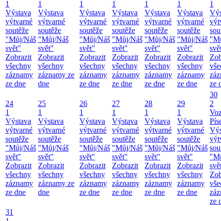
1
1
1
1
1
1
1
Výstava
Výstava
Výstava
Výstava
Výstava
Výstava
Výs
výtvarné
výtvarné
výtvarné
výtvarné
výtvarné
výtvarné
výt
soutěže
soutěže
soutěže
soutěže
soutěže
soutěže
sou
"Můj/Náš
"Můj/Náš
"Můj/Náš
"Můj/Náš
"Můj/Náš
"Můj/Náš
"M
svět"
svět"
svět"
svět"
svět"
svět"
svě
Zobrazit
Zobrazit
Zobrazit
Zobrazit
Zobrazit
Zobrazit
Zob
všechny
všechny
všechny
všechny
všechny
všechny
vše
záznamy
záznamy ze
záznamy
záznamy
záznamy
záznamy
zá
ze dne
dne
ze dne
ze dne
ze dne
ze dne
ze 
30
24
25
26
27
28
29
2
1
1
1
1
1
1
Vo
Výstava
Výstava
Výstava
Výstava
Výstava
Výstava
Pís
výtvarné
výtvarné
výtvarné
výtvarné
výtvarné
výtvarné
Výs
soutěže
soutěže
soutěže
soutěže
soutěže
soutěže
výt
"Můj/Náš
"Můj/Náš
"Můj/Náš
"Můj/Náš
"Můj/Náš
"Můj/Náš
sou
svět"
svět"
svět"
svět"
svět"
svět"
"M
Zobrazit
Zobrazit
Zobrazit
Zobrazit
Zobrazit
Zobrazit
svě
všechny
všechny
všechny
všechny
všechny
všechny
Zob
záznamy
záznamy ze
záznamy
záznamy
záznamy
záznamy
vše
ze dne
dne
ze dne
ze dne
ze dne
ze dne
zá
ze 
31
1