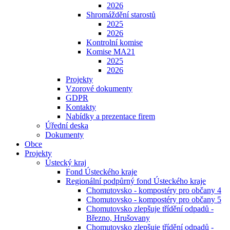
2026
Shromáždění starostů
2025
2026
Kontrolní komise
Komise MA21
2025
2026
Projekty
Vzorové dokumenty
GDPR
Kontakty
Nabídky a prezentace firem
Úřední deska
Dokumenty
Obce
Projekty
Ústecký kraj
Fond Ústeckého kraje
Regionální podpůrný fond Ústeckého kraje
Chomutovsko - kompostéry pro občany 4
Chomutovsko - kompostéry pro občany 5
Chomutovsko zlepšuje třídění odpadů -
Březno, Hrušovany
Chomutovsko zlepšuje třídění odpadů -