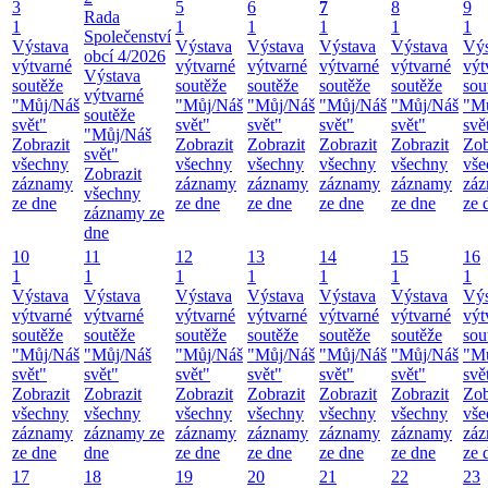
3
5
6
7
8
9
Rada
1
1
1
1
1
1
Společenství
Výstava
Výstava
Výstava
Výstava
Výstava
Výs
obcí 4/2026
výtvarné
výtvarné
výtvarné
výtvarné
výtvarné
výt
Výstava
soutěže
soutěže
soutěže
soutěže
soutěže
sou
výtvarné
"Můj/Náš
"Můj/Náš
"Můj/Náš
"Můj/Náš
"Můj/Náš
"M
soutěže
svět"
svět"
svět"
svět"
svět"
svě
"Můj/Náš
Zobrazit
Zobrazit
Zobrazit
Zobrazit
Zobrazit
Zob
svět"
všechny
všechny
všechny
všechny
všechny
vše
Zobrazit
záznamy
záznamy
záznamy
záznamy
záznamy
zá
všechny
ze dne
ze dne
ze dne
ze dne
ze dne
ze 
záznamy ze
dne
10
11
12
13
14
15
16
1
1
1
1
1
1
1
Výstava
Výstava
Výstava
Výstava
Výstava
Výstava
Výs
výtvarné
výtvarné
výtvarné
výtvarné
výtvarné
výtvarné
výt
soutěže
soutěže
soutěže
soutěže
soutěže
soutěže
sou
"Můj/Náš
"Můj/Náš
"Můj/Náš
"Můj/Náš
"Můj/Náš
"Můj/Náš
"M
svět"
svět"
svět"
svět"
svět"
svět"
svě
Zobrazit
Zobrazit
Zobrazit
Zobrazit
Zobrazit
Zobrazit
Zob
všechny
všechny
všechny
všechny
všechny
všechny
vše
záznamy
záznamy ze
záznamy
záznamy
záznamy
záznamy
zá
ze dne
dne
ze dne
ze dne
ze dne
ze dne
ze 
17
18
19
20
21
22
23