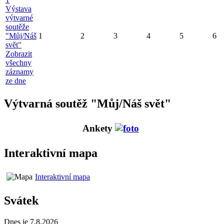
Výstava
výtvarné
soutěže
"Můj/Náš
1
2
3
4
5
6
svět"
Zobrazit
všechny
záznamy
ze dne
Výtvarná soutěž "Můj/Náš svět"
Ankety
Interaktivní mapa
Interaktivní mapa
Svátek
Dnes je 7.8.2026