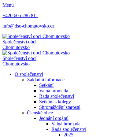
Menu
+420 605 286 811
info@dso-chomutovsko.cz
Společenství obcí
Chomutovsko
Společenství obcí
Chomutovsko
O společenství
Základní informace
Setkání
Valná hromada
Rada společenství
Setkání s kolegy
Shromáždění starostů
Členské obce
Jednání orgánů
Valná hromada
Rada společenství
2025