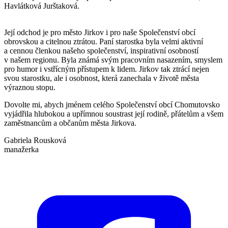
Havlátková Jurštaková.
Její odchod je pro město Jirkov i pro naše Společenství obcí
obrovskou a citelnou ztrátou. Paní starostka byla velmi aktivní
a cennou členkou našeho společenství, inspirativní osobností
v našem regionu. Byla známá svým pracovním nasazením, smyslem
pro humor i vstřícným přístupem k lidem. Jirkov tak ztrácí nejen
svou starostku, ale i osobnost, která zanechala v životě města
výraznou stopu.
Dovolte mi, abych jménem celého Společenství obcí Chomutovsko
vyjádřila hlubokou a upřímnou soustrast její rodině, přátelům a všem
zaměstnancům a občanům města Jirkova.
Gabriela Rousková
manažerka