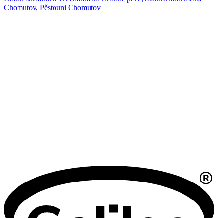
Chomutov, Pěstouni Chomutov