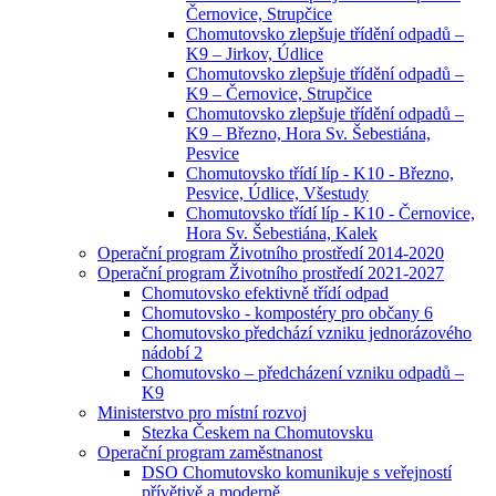
Černovice, Strupčice
Chomutovsko zlepšuje třídění odpadů –
K9 – Jirkov, Údlice
Chomutovsko zlepšuje třídění odpadů –
K9 – Černovice, Strupčice
Chomutovsko zlepšuje třídění odpadů –
K9 – Březno, Hora Sv. Šebestiána,
Pesvice
Chomutovsko třídí líp - K10 - Březno,
Pesvice, Údlice, Všestudy
Chomutovsko třídí líp - K10 - Černovice,
Hora Sv. Šebestiána, Kalek
Operační program Životního prostředí 2014-2020
Operační program Životního prostředí 2021-2027
Chomutovsko efektivně třídí odpad
Chomutovsko - kompostéry pro občany 6
Chomutovsko předchází vzniku jednorázového
nádobí 2
Chomutovsko – předcházení vzniku odpadů –
K9
Ministerstvo pro místní rozvoj
Stezka Českem na Chomutovsku
Operační program zaměstnanost
DSO Chomutovsko komunikuje s veřejností
přívětivě a moderně