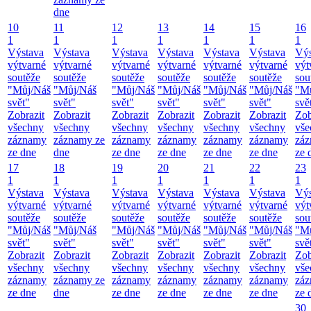
dne
10
11
12
13
14
15
16
1
1
1
1
1
1
1
Výstava
Výstava
Výstava
Výstava
Výstava
Výstava
Výs
výtvarné
výtvarné
výtvarné
výtvarné
výtvarné
výtvarné
výt
soutěže
soutěže
soutěže
soutěže
soutěže
soutěže
sou
"Můj/Náš
"Můj/Náš
"Můj/Náš
"Můj/Náš
"Můj/Náš
"Můj/Náš
"M
svět"
svět"
svět"
svět"
svět"
svět"
svě
Zobrazit
Zobrazit
Zobrazit
Zobrazit
Zobrazit
Zobrazit
Zob
všechny
všechny
všechny
všechny
všechny
všechny
vše
záznamy
záznamy ze
záznamy
záznamy
záznamy
záznamy
zá
ze dne
dne
ze dne
ze dne
ze dne
ze dne
ze 
17
18
19
20
21
22
23
1
1
1
1
1
1
1
Výstava
Výstava
Výstava
Výstava
Výstava
Výstava
Výs
výtvarné
výtvarné
výtvarné
výtvarné
výtvarné
výtvarné
výt
soutěže
soutěže
soutěže
soutěže
soutěže
soutěže
sou
"Můj/Náš
"Můj/Náš
"Můj/Náš
"Můj/Náš
"Můj/Náš
"Můj/Náš
"M
svět"
svět"
svět"
svět"
svět"
svět"
svě
Zobrazit
Zobrazit
Zobrazit
Zobrazit
Zobrazit
Zobrazit
Zob
všechny
všechny
všechny
všechny
všechny
všechny
vše
záznamy
záznamy ze
záznamy
záznamy
záznamy
záznamy
zá
ze dne
dne
ze dne
ze dne
ze dne
ze dne
ze 
30