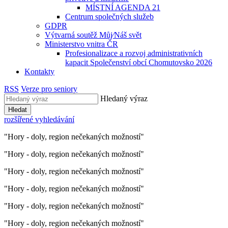
MÍSTNÍ AGENDA 21
Centrum společných služeb
GDPR
Výtvarná soutěž Můj⁄Náš svět
Ministerstvo vnitra ČR
Profesionalizace a rozvoj administrativních
kapacit Společenství obcí Chomutovsko 2026
Kontakty
RSS
Verze pro seniory
Hledaný výraz
Hledat
rozšířené vyhledávání
"Hory - doly, region nečekaných možností"
"Hory - doly, region nečekaných možností"
"Hory - doly, region nečekaných možností"
"Hory - doly, region nečekaných možností"
"Hory - doly, region nečekaných možností"
"Hory - doly, region nečekaných možností"