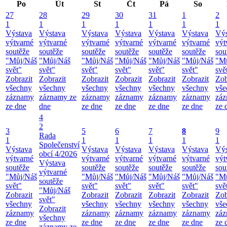
Po
Út
St
Čt
Pá
So
27
28
29
30
31
1
2
1
1
1
1
1
1
1
Výstava
Výstava
Výstava
Výstava
Výstava
Výstava
Výs
výtvarné
výtvarné
výtvarné
výtvarné
výtvarné
výtvarné
výt
soutěže
soutěže
soutěže
soutěže
soutěže
soutěže
sou
"Můj/Náš
"Můj/Náš
"Můj/Náš
"Můj/Náš
"Můj/Náš
"Můj/Náš
"M
svět"
svět"
svět"
svět"
svět"
svět"
svě
Zobrazit
Zobrazit
Zobrazit
Zobrazit
Zobrazit
Zobrazit
Zob
všechny
všechny
všechny
všechny
všechny
všechny
vše
záznamy
záznamy ze
záznamy
záznamy
záznamy
záznamy
zá
ze dne
dne
ze dne
ze dne
ze dne
ze dne
ze 
4
2
3
5
6
7
8
9
Rada
1
1
1
1
1
1
Společenství
Výstava
Výstava
Výstava
Výstava
Výstava
Výs
obcí 4/2026
výtvarné
výtvarné
výtvarné
výtvarné
výtvarné
výt
Výstava
soutěže
soutěže
soutěže
soutěže
soutěže
sou
výtvarné
"Můj/Náš
"Můj/Náš
"Můj/Náš
"Můj/Náš
"Můj/Náš
"M
soutěže
svět"
svět"
svět"
svět"
svět"
svě
"Můj/Náš
Zobrazit
Zobrazit
Zobrazit
Zobrazit
Zobrazit
Zob
svět"
všechny
všechny
všechny
všechny
všechny
vše
Zobrazit
záznamy
záznamy
záznamy
záznamy
záznamy
zá
všechny
ze dne
ze dne
ze dne
ze dne
ze dne
ze 
záznamy ze