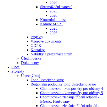
2026
Shromáždění starostů
2025
2026
Kontrolní komise
Komise MA21
2025
2026
Projekty
Vzorové dokumenty
GDPR
Kontakty
Nabídky a prezentace firem
Úřední deska
Dokumenty
Obce
Projekty
Ústecký kraj
Fond Ústeckého kraje
Regionální podpůrný fond Ústeckého kraje
Chomutovsko - kompostéry pro občany 4
Chomutovsko - kompostéry pro občany 5
Chomutovsko zlepšuje třídění odpadů -
Březno, Hrušovany
Chomutovsko zlepšuje třídění odpadů -