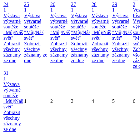
24
25
26
27
28
29
2
1
1
1
1
1
1
Vo
Výstava
Výstava
Výstava
Výstava
Výstava
Výstava
Pís
výtvarné
výtvarné
výtvarné
výtvarné
výtvarné
výtvarné
Výs
soutěže
soutěže
soutěže
soutěže
soutěže
soutěže
výt
"Můj/Náš
"Můj/Náš
"Můj/Náš
"Můj/Náš
"Můj/Náš
"Můj/Náš
sou
svět"
svět"
svět"
svět"
svět"
svět"
"M
Zobrazit
Zobrazit
Zobrazit
Zobrazit
Zobrazit
Zobrazit
svě
všechny
všechny
všechny
všechny
všechny
všechny
Zob
záznamy
záznamy ze
záznamy
záznamy
záznamy
záznamy
vše
ze dne
dne
ze dne
ze dne
ze dne
ze dne
zá
ze 
31
1
Výstava
výtvarné
soutěže
"Můj/Náš
1
2
3
4
5
6
svět"
Zobrazit
všechny
záznamy
ze dne