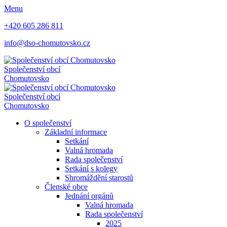
Menu
+420 605 286 811
info@dso-chomutovsko.cz
Společenství obcí
Chomutovsko
Společenství obcí
Chomutovsko
O společenství
Základní informace
Setkání
Valná hromada
Rada společenství
Setkání s kolegy
Shromáždění starostů
Členské obce
Jednání orgánů
Valná hromada
Rada společenství
2025