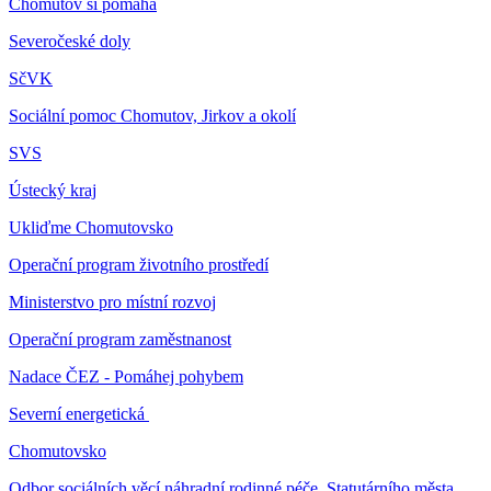
Chomutov si pomáhá
Severočeské doly
SčVK
Sociální pomoc Chomutov, Jirkov a okolí
SVS
Ústecký kraj
Ukliďme Chomutovsko
Operační program životního prostředí
Ministerstvo pro místní rozvoj
Operační program zaměstnanost
Nadace ČEZ - Pomáhej pohybem
Severní energetická
Chomutovsko
Odbor sociálních věcí náhradní rodinné péče, Statutárního města