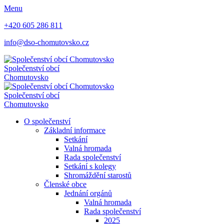
Menu
+420 605 286 811
info@dso-chomutovsko.cz
Společenství obcí
Chomutovsko
Společenství obcí
Chomutovsko
O společenství
Základní informace
Setkání
Valná hromada
Rada společenství
Setkání s kolegy
Shromáždění starostů
Členské obce
Jednání orgánů
Valná hromada
Rada společenství
2025