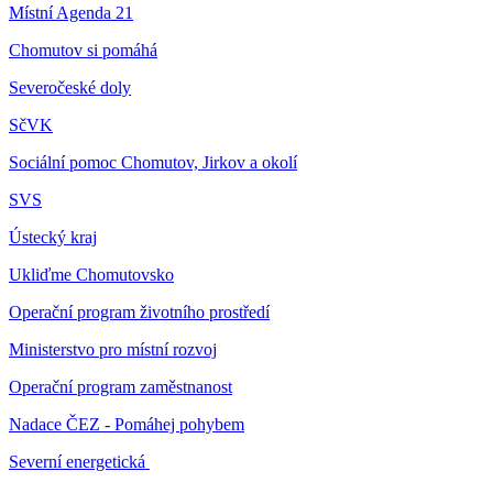
Místní Agenda 21
Chomutov si pomáhá
Severočeské doly
SčVK
Sociální pomoc Chomutov, Jirkov a okolí
SVS
Ústecký kraj
Ukliďme Chomutovsko
Operační program životního prostředí
Ministerstvo pro místní rozvoj
Operační program zaměstnanost
Nadace ČEZ - Pomáhej pohybem
Severní energetická