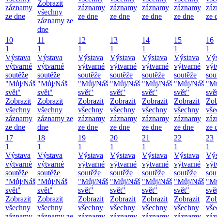
Zobrazit
záznamy
záznamy
záznamy
záznamy
záznamy
zá
všechny
ze dne
ze dne
ze dne
ze dne
ze dne
ze 
záznamy ze
dne
10
11
12
13
14
15
16
1
1
1
1
1
1
1
Výstava
Výstava
Výstava
Výstava
Výstava
Výstava
Výs
výtvarné
výtvarné
výtvarné
výtvarné
výtvarné
výtvarné
výt
soutěže
soutěže
soutěže
soutěže
soutěže
soutěže
sou
"Můj/Náš
"Můj/Náš
"Můj/Náš
"Můj/Náš
"Můj/Náš
"Můj/Náš
"M
svět"
svět"
svět"
svět"
svět"
svět"
svě
Zobrazit
Zobrazit
Zobrazit
Zobrazit
Zobrazit
Zobrazit
Zob
všechny
všechny
všechny
všechny
všechny
všechny
vše
záznamy
záznamy ze
záznamy
záznamy
záznamy
záznamy
zá
ze dne
dne
ze dne
ze dne
ze dne
ze dne
ze 
17
18
19
20
21
22
23
1
1
1
1
1
1
1
Výstava
Výstava
Výstava
Výstava
Výstava
Výstava
Výs
výtvarné
výtvarné
výtvarné
výtvarné
výtvarné
výtvarné
výt
soutěže
soutěže
soutěže
soutěže
soutěže
soutěže
sou
"Můj/Náš
"Můj/Náš
"Můj/Náš
"Můj/Náš
"Můj/Náš
"Můj/Náš
"M
svět"
svět"
svět"
svět"
svět"
svět"
svě
Zobrazit
Zobrazit
Zobrazit
Zobrazit
Zobrazit
Zobrazit
Zob
všechny
všechny
všechny
všechny
všechny
všechny
vše
záznamy
záznamy ze
záznamy
záznamy
záznamy
záznamy
zá