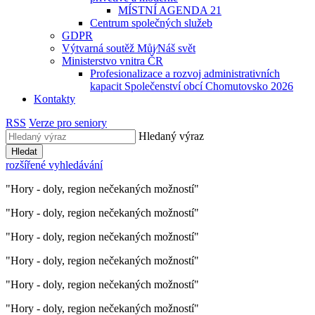
MÍSTNÍ AGENDA 21
Centrum společných služeb
GDPR
Výtvarná soutěž Můj⁄Náš svět
Ministerstvo vnitra ČR
Profesionalizace a rozvoj administrativních
kapacit Společenství obcí Chomutovsko 2026
Kontakty
RSS
Verze pro seniory
Hledaný výraz
Hledat
rozšířené vyhledávání
"Hory - doly, region nečekaných možností"
"Hory - doly, region nečekaných možností"
"Hory - doly, region nečekaných možností"
"Hory - doly, region nečekaných možností"
"Hory - doly, region nečekaných možností"
"Hory - doly, region nečekaných možností"