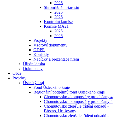
2026
Shromáždění starostů
2025
2026
Kontrolní komise
Komise MA21
2025
2026
Projekty
Vzorové dokumenty
GDPR
Kontakty
Nabídky a prezentace firem
Úřední deska
Dokumenty
Obce
Projekty
Ústecký kraj
Fond Ústeckého kraje
Regionální podpůrný fond Ústeckého kraje
Chomutovsko - kompostéry pro občany 4
Chomutovsko - kompostéry pro občany 5
Chomutovsko zlepšuje třídění odpadů -
Březno, Hrušovany
Chomutovsko zlepšuje třídění odpadů -