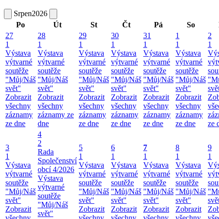
Srpen
2026
Po
Út
St
Čt
Pá
So
27
28
29
30
31
1
2
1
1
1
1
1
1
1
Výstava
Výstava
Výstava
Výstava
Výstava
Výstava
Výs
výtvarné
výtvarné
výtvarné
výtvarné
výtvarné
výtvarné
výt
soutěže
soutěže
soutěže
soutěže
soutěže
soutěže
sou
"Můj/Náš
"Můj/Náš
"Můj/Náš
"Můj/Náš
"Můj/Náš
"Můj/Náš
"M
svět"
svět"
svět"
svět"
svět"
svět"
svě
Zobrazit
Zobrazit
Zobrazit
Zobrazit
Zobrazit
Zobrazit
Zob
všechny
všechny
všechny
všechny
všechny
všechny
vše
záznamy
záznamy ze
záznamy
záznamy
záznamy
záznamy
zá
ze dne
dne
ze dne
ze dne
ze dne
ze dne
ze 
4
2
3
5
6
7
8
9
Rada
1
1
1
1
1
1
Společenství
Výstava
Výstava
Výstava
Výstava
Výstava
Výs
obcí 4/2026
výtvarné
výtvarné
výtvarné
výtvarné
výtvarné
výt
Výstava
soutěže
soutěže
soutěže
soutěže
soutěže
sou
výtvarné
"Můj/Náš
"Můj/Náš
"Můj/Náš
"Můj/Náš
"Můj/Náš
"M
soutěže
svět"
svět"
svět"
svět"
svět"
svě
"Můj/Náš
Zobrazit
Zobrazit
Zobrazit
Zobrazit
Zobrazit
Zob
svět"
všechny
všechny
všechny
všechny
všechny
vše