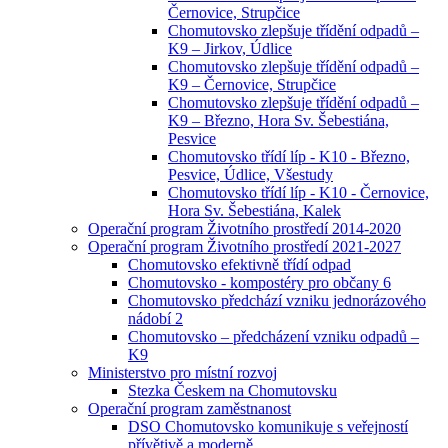
Černovice, Strupčice
Chomutovsko zlepšuje třídění odpadů –
K9 – Jirkov, Údlice
Chomutovsko zlepšuje třídění odpadů –
K9 – Černovice, Strupčice
Chomutovsko zlepšuje třídění odpadů –
K9 – Březno, Hora Sv. Šebestiána,
Pesvice
Chomutovsko třídí líp - K10 - Březno,
Pesvice, Údlice, Všestudy
Chomutovsko třídí líp - K10 - Černovice,
Hora Sv. Šebestiána, Kalek
Operační program Životního prostředí 2014-2020
Operační program Životního prostředí 2021-2027
Chomutovsko efektivně třídí odpad
Chomutovsko - kompostéry pro občany 6
Chomutovsko předchází vzniku jednorázového
nádobí 2
Chomutovsko – předcházení vzniku odpadů –
K9
Ministerstvo pro místní rozvoj
Stezka Českem na Chomutovsku
Operační program zaměstnanost
DSO Chomutovsko komunikuje s veřejností
přívětivě a moderně