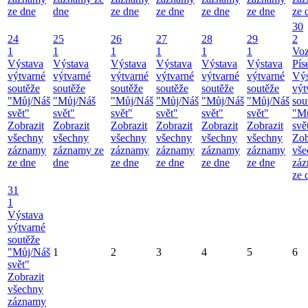
ze dne
dne
ze dne
ze dne
ze dne
ze dne
ze 
30
24
25
26
27
28
29
2
1
1
1
1
1
1
Vo
Výstava
Výstava
Výstava
Výstava
Výstava
Výstava
Pís
výtvarné
výtvarné
výtvarné
výtvarné
výtvarné
výtvarné
Výs
soutěže
soutěže
soutěže
soutěže
soutěže
soutěže
výt
"Můj/Náš
"Můj/Náš
"Můj/Náš
"Můj/Náš
"Můj/Náš
"Můj/Náš
sou
svět"
svět"
svět"
svět"
svět"
svět"
"M
Zobrazit
Zobrazit
Zobrazit
Zobrazit
Zobrazit
Zobrazit
svě
všechny
všechny
všechny
všechny
všechny
všechny
Zob
záznamy
záznamy ze
záznamy
záznamy
záznamy
záznamy
vše
ze dne
dne
ze dne
ze dne
ze dne
ze dne
zá
ze 
31
1
Výstava
výtvarné
soutěže
"Můj/Náš
1
2
3
4
5
6
svět"
Zobrazit
všechny
záznamy