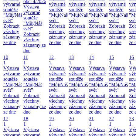
obcí 4/2026
výtvarné
výtvarné
výtvarné
výtvarné
výtvarné
výt
Výstava
soutěže
soutěže
soutěže
soutěže
soutěže
sou
výtvarné
"Můj/Náš
"Můj/Náš
"Můj/Náš
"Můj/Náš
"Můj/Náš
"M
soutěže
svět"
svět"
svět"
svět"
svět"
svě
"Můj/Náš
Zobrazit
Zobrazit
Zobrazit
Zobrazit
Zobrazit
Zob
svět"
všechny
všechny
všechny
všechny
všechny
vše
Zobrazit
záznamy
záznamy
záznamy
záznamy
záznamy
zá
všechny
ze dne
ze dne
ze dne
ze dne
ze dne
ze 
záznamy ze
dne
10
11
12
13
14
15
16
1
1
1
1
1
1
1
Výstava
Výstava
Výstava
Výstava
Výstava
Výstava
Výs
výtvarné
výtvarné
výtvarné
výtvarné
výtvarné
výtvarné
výt
soutěže
soutěže
soutěže
soutěže
soutěže
soutěže
sou
"Můj/Náš
"Můj/Náš
"Můj/Náš
"Můj/Náš
"Můj/Náš
"Můj/Náš
"M
svět"
svět"
svět"
svět"
svět"
svět"
svě
Zobrazit
Zobrazit
Zobrazit
Zobrazit
Zobrazit
Zobrazit
Zob
všechny
všechny
všechny
všechny
všechny
všechny
vše
záznamy
záznamy ze
záznamy
záznamy
záznamy
záznamy
zá
ze dne
dne
ze dne
ze dne
ze dne
ze dne
ze 
17
18
19
20
21
22
23
1
1
1
1
1
1
1
Výstava
Výstava
Výstava
Výstava
Výstava
Výstava
Výs
výtvarné
výtvarné
výtvarné
výtvarné
výtvarné
výtvarné
výt