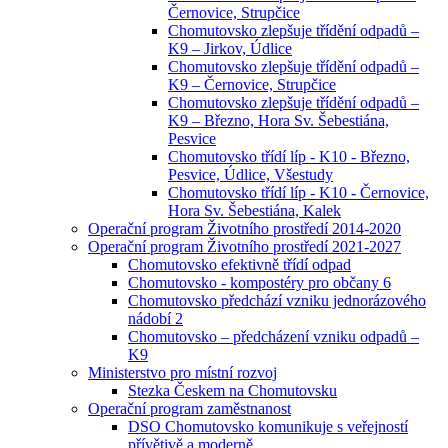
Černovice, Strupčice
Chomutovsko zlepšuje třídění odpadů –
K9 – Jirkov, Údlice
Chomutovsko zlepšuje třídění odpadů –
K9 – Černovice, Strupčice
Chomutovsko zlepšuje třídění odpadů –
K9 – Březno, Hora Sv. Šebestiána,
Pesvice
Chomutovsko třídí líp - K10 - Březno,
Pesvice, Údlice, Všestudy
Chomutovsko třídí líp - K10 - Černovice,
Hora Sv. Šebestiána, Kalek
Operační program Životního prostředí 2014-2020
Operační program Životního prostředí 2021-2027
Chomutovsko efektivně třídí odpad
Chomutovsko - kompostéry pro občany 6
Chomutovsko předchází vzniku jednorázového
nádobí 2
Chomutovsko – předcházení vzniku odpadů –
K9
Ministerstvo pro místní rozvoj
Stezka Českem na Chomutovsku
Operační program zaměstnanost
DSO Chomutovsko komunikuje s veřejností
přívětivě a moderně