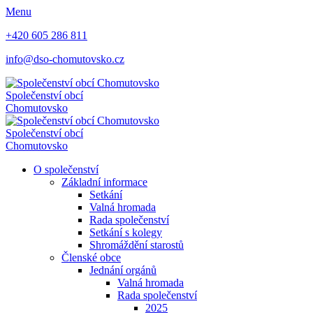
Menu
+420 605 286 811
info@dso-chomutovsko.cz
Společenství obcí
Chomutovsko
Společenství obcí
Chomutovsko
O společenství
Základní informace
Setkání
Valná hromada
Rada společenství
Setkání s kolegy
Shromáždění starostů
Členské obce
Jednání orgánů
Valná hromada
Rada společenství
2025