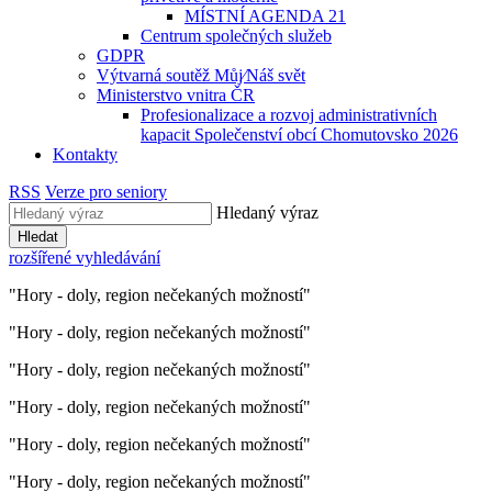
MÍSTNÍ AGENDA 21
Centrum společných služeb
GDPR
Výtvarná soutěž Můj⁄Náš svět
Ministerstvo vnitra ČR
Profesionalizace a rozvoj administrativních
kapacit Společenství obcí Chomutovsko 2026
Kontakty
RSS
Verze pro seniory
Hledaný výraz
Hledat
rozšířené vyhledávání
"Hory - doly, region nečekaných možností"
"Hory - doly, region nečekaných možností"
"Hory - doly, region nečekaných možností"
"Hory - doly, region nečekaných možností"
"Hory - doly, region nečekaných možností"
"Hory - doly, region nečekaných možností"