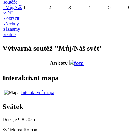
soutěže
"Můj/Náš
1
2
3
4
5
6
svět"
Zobrazit
všechny
záznamy
ze dne
Výtvarná soutěž "Můj/Náš svět"
Ankety
Interaktivní mapa
Interaktivní mapa
Svátek
Dnes je 9.8.2026
Svátek má
Roman