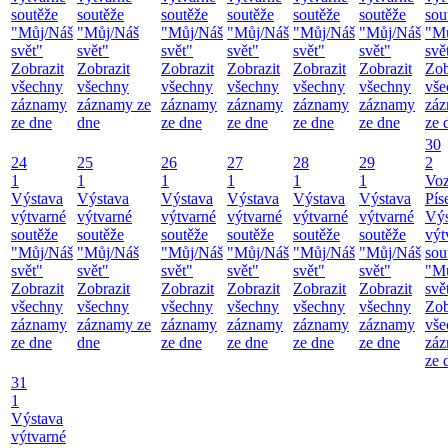
soutěže
soutěže
soutěže
soutěže
soutěže
soutěže
sou
"Můj/Náš
"Můj/Náš
"Můj/Náš
"Můj/Náš
"Můj/Náš
"Můj/Náš
"M
svět"
svět"
svět"
svět"
svět"
svět"
svě
Zobrazit
Zobrazit
Zobrazit
Zobrazit
Zobrazit
Zobrazit
Zob
všechny
všechny
všechny
všechny
všechny
všechny
vše
záznamy
záznamy ze
záznamy
záznamy
záznamy
záznamy
zá
ze dne
dne
ze dne
ze dne
ze dne
ze dne
ze 
30
24
25
26
27
28
29
2
1
1
1
1
1
1
Vo
Výstava
Výstava
Výstava
Výstava
Výstava
Výstava
Pís
výtvarné
výtvarné
výtvarné
výtvarné
výtvarné
výtvarné
Výs
soutěže
soutěže
soutěže
soutěže
soutěže
soutěže
výt
"Můj/Náš
"Můj/Náš
"Můj/Náš
"Můj/Náš
"Můj/Náš
"Můj/Náš
sou
svět"
svět"
svět"
svět"
svět"
svět"
"M
Zobrazit
Zobrazit
Zobrazit
Zobrazit
Zobrazit
Zobrazit
svě
všechny
všechny
všechny
všechny
všechny
všechny
Zob
záznamy
záznamy ze
záznamy
záznamy
záznamy
záznamy
vše
ze dne
dne
ze dne
ze dne
ze dne
ze dne
zá
ze 
31
1
Výstava
výtvarné