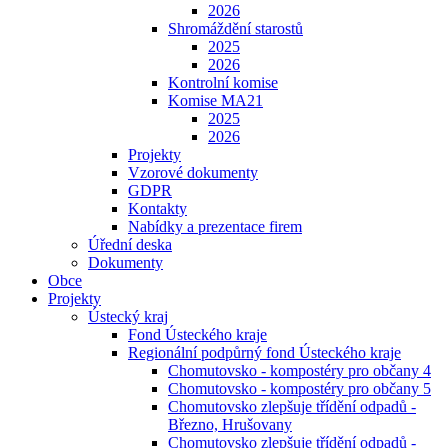
2026
Shromáždění starostů
2025
2026
Kontrolní komise
Komise MA21
2025
2026
Projekty
Vzorové dokumenty
GDPR
Kontakty
Nabídky a prezentace firem
Úřední deska
Dokumenty
Obce
Projekty
Ústecký kraj
Fond Ústeckého kraje
Regionální podpůrný fond Ústeckého kraje
Chomutovsko - kompostéry pro občany 4
Chomutovsko - kompostéry pro občany 5
Chomutovsko zlepšuje třídění odpadů -
Březno, Hrušovany
Chomutovsko zlepšuje třídění odpadů -