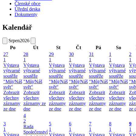
Členské obce
Úřední deska
Dokumenty
Kalendář
Srpen
2026
Po
Út
St
Čt
Pá
So
27
28
29
30
31
1
2
1
1
1
1
1
1
1
Výstava
Výstava
Výstava
Výstava
Výstava
Výstava
Výs
výtvarné
výtvarné
výtvarné
výtvarné
výtvarné
výtvarné
výt
soutěže
soutěže
soutěže
soutěže
soutěže
soutěže
sou
"Můj/Náš
"Můj/Náš
"Můj/Náš
"Můj/Náš
"Můj/Náš
"Můj/Náš
"M
svět"
svět"
svět"
svět"
svět"
svět"
svě
Zobrazit
Zobrazit
Zobrazit
Zobrazit
Zobrazit
Zobrazit
Zob
všechny
všechny
všechny
všechny
všechny
všechny
vše
záznamy
záznamy ze
záznamy
záznamy
záznamy
záznamy
zá
ze dne
dne
ze dne
ze dne
ze dne
ze dne
ze 
4
2
3
5
6
7
8
9
Rada
1
1
1
1
1
1
Společenství
Výstava
Výstava
Výstava
Výstava
Výstava
Výs