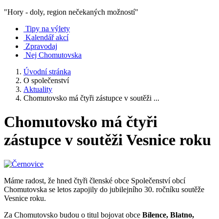
"Hory - doly, region nečekaných možností"
Tipy na výlety
Kalendář akcí
Zpravodaj
Nej Chomutovska
Úvodní stránka
O společenství
Aktuality
Chomutovsko má čtyři zástupce v soutěži ...
Chomutovsko má čtyři
zástupce v soutěži Vesnice roku
Máme radost, že hned čtyři členské obce Společenství obcí
Chomutovska se letos zapojily do jubilejního 30. ročníku soutěže
Vesnice roku.
Za Chomutovsko budou o titul bojovat obce
Bílence, Blatno,