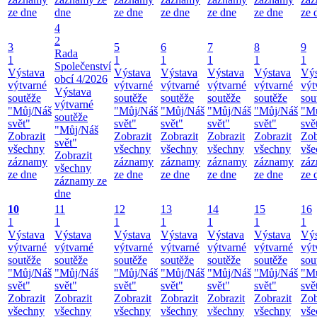
ze dne
dne
ze dne
ze dne
ze dne
ze dne
ze 
4
2
3
5
6
7
8
9
Rada
1
1
1
1
1
1
Společenství
Výstava
Výstava
Výstava
Výstava
Výstava
Výs
obcí 4/2026
výtvarné
výtvarné
výtvarné
výtvarné
výtvarné
výt
Výstava
soutěže
soutěže
soutěže
soutěže
soutěže
sou
výtvarné
"Můj/Náš
"Můj/Náš
"Můj/Náš
"Můj/Náš
"Můj/Náš
"M
soutěže
svět"
svět"
svět"
svět"
svět"
svě
"Můj/Náš
Zobrazit
Zobrazit
Zobrazit
Zobrazit
Zobrazit
Zob
svět"
všechny
všechny
všechny
všechny
všechny
vše
Zobrazit
záznamy
záznamy
záznamy
záznamy
záznamy
zá
všechny
ze dne
ze dne
ze dne
ze dne
ze dne
ze 
záznamy ze
dne
10
11
12
13
14
15
16
1
1
1
1
1
1
1
Výstava
Výstava
Výstava
Výstava
Výstava
Výstava
Výs
výtvarné
výtvarné
výtvarné
výtvarné
výtvarné
výtvarné
výt
soutěže
soutěže
soutěže
soutěže
soutěže
soutěže
sou
"Můj/Náš
"Můj/Náš
"Můj/Náš
"Můj/Náš
"Můj/Náš
"Můj/Náš
"M
svět"
svět"
svět"
svět"
svět"
svět"
svě
Zobrazit
Zobrazit
Zobrazit
Zobrazit
Zobrazit
Zobrazit
Zob
všechny
všechny
všechny
všechny
všechny
všechny
vše