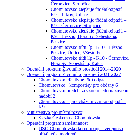
Černovice, Strupčice
Chomutovsko zlepšuje třídění odpadů –
K9 – Jirkov, Údlice
Chomutovsko zlepšuje třídění odpadů –
K9 – Černovice, Strupčice
Chomutovsko zlepšuje třídění odpadů –
K9 – Březno, Hora Sv. Šebestiána,
Pesvice
Chomutovsko třídí líp - K10 - Březno,
Pesvice, Údlice, Všestudy
Chomutovsko třídí líp - K10 - Černovice,
Hora Sv. Šebestiána, Kalek
Operační program Životního prostředí 2014-2020
Operační program Životního prostředí 2021-2027
Chomutovsko efektivně třídí odpad
Chomutovsko - kompostéry pro občany 6
Chomutovsko předchází vzniku jednorázového
nádobí 2
Chomutovsko – předcházení vzniku odpadů –
K9
Ministerstvo pro místní rozvoj
Stezka Českem na Chomutovsku
Operační program zaměstnanost
DSO Chomutovsko komunikuje s veřejností
přívětivě a moderně