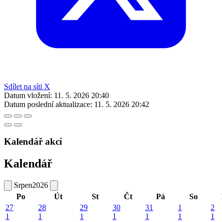
Sdílet na síti X
Datum vložení:
11. 5. 2026 20:40
Datum poslední aktualizace:
11. 5. 2026 20:42
Kalendář akcí
Kalendář
Srpen
2026
Po
Út
St
Čt
Pá
So
27
28
29
30
31
1
2
1
1
1
1
1
1
1