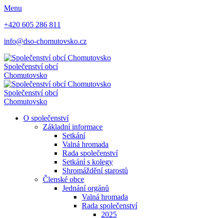
Menu
+420 605 286 811
info@dso-chomutovsko.cz
Společenství obcí
Chomutovsko
Společenství obcí
Chomutovsko
O společenství
Základní informace
Setkání
Valná hromada
Rada společenství
Setkání s kolegy
Shromáždění starostů
Členské obce
Jednání orgánů
Valná hromada
Rada společenství
2025