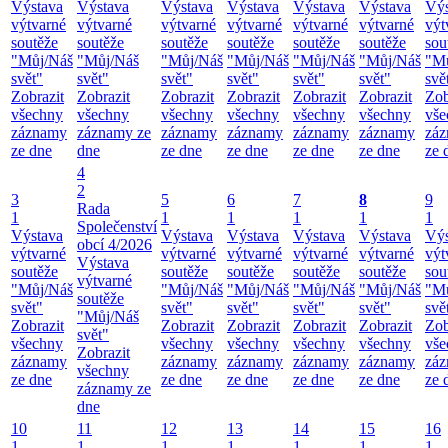
Výstava
Výstava
Výstava
Výstava
Výstava
Výstava
Výs
výtvarné
výtvarné
výtvarné
výtvarné
výtvarné
výtvarné
výt
soutěže
soutěže
soutěže
soutěže
soutěže
soutěže
sou
"Můj/Náš
"Můj/Náš
"Můj/Náš
"Můj/Náš
"Můj/Náš
"Můj/Náš
"M
svět"
svět"
svět"
svět"
svět"
svět"
svě
Zobrazit
Zobrazit
Zobrazit
Zobrazit
Zobrazit
Zobrazit
Zob
všechny
všechny
všechny
všechny
všechny
všechny
vše
záznamy
záznamy ze
záznamy
záznamy
záznamy
záznamy
zá
ze dne
dne
ze dne
ze dne
ze dne
ze dne
ze 
4
2
3
5
6
7
8
9
Rada
1
1
1
1
1
1
Společenství
Výstava
Výstava
Výstava
Výstava
Výstava
Výs
obcí 4/2026
výtvarné
výtvarné
výtvarné
výtvarné
výtvarné
výt
Výstava
soutěže
soutěže
soutěže
soutěže
soutěže
sou
výtvarné
"Můj/Náš
"Můj/Náš
"Můj/Náš
"Můj/Náš
"Můj/Náš
"M
soutěže
svět"
svět"
svět"
svět"
svět"
svě
"Můj/Náš
Zobrazit
Zobrazit
Zobrazit
Zobrazit
Zobrazit
Zob
svět"
všechny
všechny
všechny
všechny
všechny
vše
Zobrazit
záznamy
záznamy
záznamy
záznamy
záznamy
zá
všechny
ze dne
ze dne
ze dne
ze dne
ze dne
ze 
záznamy ze
dne
10
11
12
13
14
15
16
1
1
1
1
1
1
1