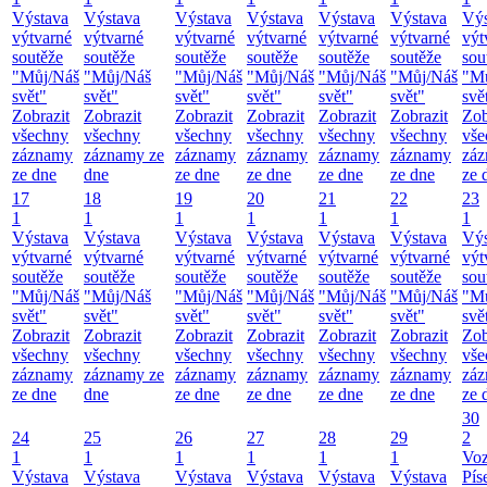
Výstava
Výstava
Výstava
Výstava
Výstava
Výstava
Výs
výtvarné
výtvarné
výtvarné
výtvarné
výtvarné
výtvarné
výt
soutěže
soutěže
soutěže
soutěže
soutěže
soutěže
sou
"Můj/Náš
"Můj/Náš
"Můj/Náš
"Můj/Náš
"Můj/Náš
"Můj/Náš
"M
svět"
svět"
svět"
svět"
svět"
svět"
svě
Zobrazit
Zobrazit
Zobrazit
Zobrazit
Zobrazit
Zobrazit
Zob
všechny
všechny
všechny
všechny
všechny
všechny
vše
záznamy
záznamy ze
záznamy
záznamy
záznamy
záznamy
zá
ze dne
dne
ze dne
ze dne
ze dne
ze dne
ze 
17
18
19
20
21
22
23
1
1
1
1
1
1
1
Výstava
Výstava
Výstava
Výstava
Výstava
Výstava
Výs
výtvarné
výtvarné
výtvarné
výtvarné
výtvarné
výtvarné
výt
soutěže
soutěže
soutěže
soutěže
soutěže
soutěže
sou
"Můj/Náš
"Můj/Náš
"Můj/Náš
"Můj/Náš
"Můj/Náš
"Můj/Náš
"M
svět"
svět"
svět"
svět"
svět"
svět"
svě
Zobrazit
Zobrazit
Zobrazit
Zobrazit
Zobrazit
Zobrazit
Zob
všechny
všechny
všechny
všechny
všechny
všechny
vše
záznamy
záznamy ze
záznamy
záznamy
záznamy
záznamy
zá
ze dne
dne
ze dne
ze dne
ze dne
ze dne
ze 
30
24
25
26
27
28
29
2
1
1
1
1
1
1
Vo
Výstava
Výstava
Výstava
Výstava
Výstava
Výstava
Pís