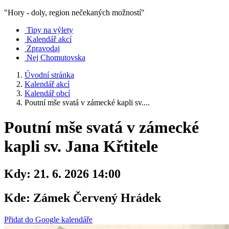
"Hory - doly, region nečekaných možností"
Tipy na výlety
Kalendář akcí
Zpravodaj
Nej Chomutovska
Úvodní stránka
Kalendář akcí
Kalendář obcí
Poutní mše svatá v zámecké kapli sv....
Poutní mše svatá v zámecké
kapli sv. Jana Křtitele
Kdy:
21. 6. 2026 14:00
Kde:
Zámek Červený Hrádek
Přidat do Google kalendáře