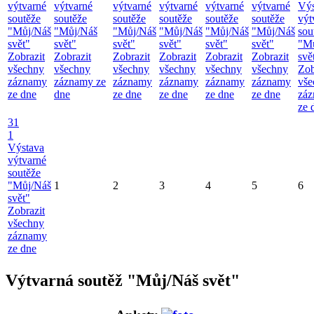
výtvarné
výtvarné
výtvarné
výtvarné
výtvarné
výtvarné
Výs
soutěže
soutěže
soutěže
soutěže
soutěže
soutěže
výt
"Můj/Náš
"Můj/Náš
"Můj/Náš
"Můj/Náš
"Můj/Náš
"Můj/Náš
sou
svět"
svět"
svět"
svět"
svět"
svět"
"M
Zobrazit
Zobrazit
Zobrazit
Zobrazit
Zobrazit
Zobrazit
svě
všechny
všechny
všechny
všechny
všechny
všechny
Zob
záznamy
záznamy ze
záznamy
záznamy
záznamy
záznamy
vše
ze dne
dne
ze dne
ze dne
ze dne
ze dne
zá
ze 
31
1
Výstava
výtvarné
soutěže
"Můj/Náš
1
2
3
4
5
6
svět"
Zobrazit
všechny
záznamy
ze dne
Výtvarná soutěž "Můj/Náš svět"