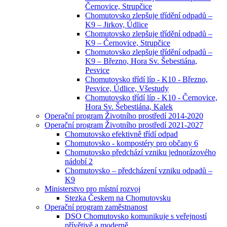
Černovice, Strupčice
Chomutovsko zlepšuje třídění odpadů –
K9 – Jirkov, Údlice
Chomutovsko zlepšuje třídění odpadů –
K9 – Černovice, Strupčice
Chomutovsko zlepšuje třídění odpadů –
K9 – Březno, Hora Sv. Šebestiána,
Pesvice
Chomutovsko třídí líp - K10 - Březno,
Pesvice, Údlice, Všestudy
Chomutovsko třídí líp - K10 - Černovice,
Hora Sv. Šebestiána, Kalek
Operační program Životního prostředí 2014-2020
Operační program Životního prostředí 2021-2027
Chomutovsko efektivně třídí odpad
Chomutovsko - kompostéry pro občany 6
Chomutovsko předchází vzniku jednorázového
nádobí 2
Chomutovsko – předcházení vzniku odpadů –
K9
Ministerstvo pro místní rozvoj
Stezka Českem na Chomutovsku
Operační program zaměstnanost
DSO Chomutovsko komunikuje s veřejností
přívětivě a moderně