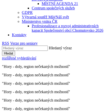
MÍSTNÍ AGENDA 21
Centrum společných služeb
GDPR
Výtvarná soutěž Můj⁄Náš svět
Ministerstvo vnitra ČR
Profesionalizace a rozvoj administrativních
kapacit Společenství obcí Chomutovsko 2026
Kontakty
RSS
Verze pro seniory
Hledaný výraz
Hledat
rozšířené vyhledávání
"Hory - doly, region nečekaných možností"
"Hory - doly, region nečekaných možností"
"Hory - doly, region nečekaných možností"
"Hory - doly, region nečekaných možností"
"Hory - doly, region nečekaných možností"
"Hory - doly, region nečekaných možností"