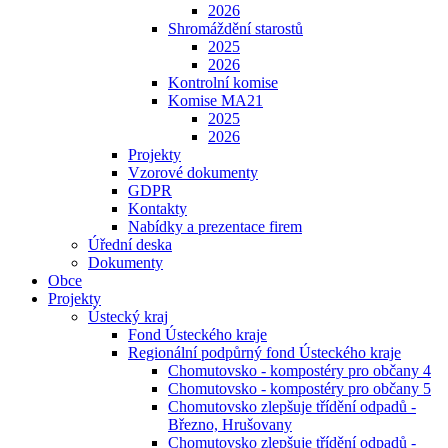
2026
Shromáždění starostů
2025
2026
Kontrolní komise
Komise MA21
2025
2026
Projekty
Vzorové dokumenty
GDPR
Kontakty
Nabídky a prezentace firem
Úřední deska
Dokumenty
Obce
Projekty
Ústecký kraj
Fond Ústeckého kraje
Regionální podpůrný fond Ústeckého kraje
Chomutovsko - kompostéry pro občany 4
Chomutovsko - kompostéry pro občany 5
Chomutovsko zlepšuje třídění odpadů -
Březno, Hrušovany
Chomutovsko zlepšuje třídění odpadů -