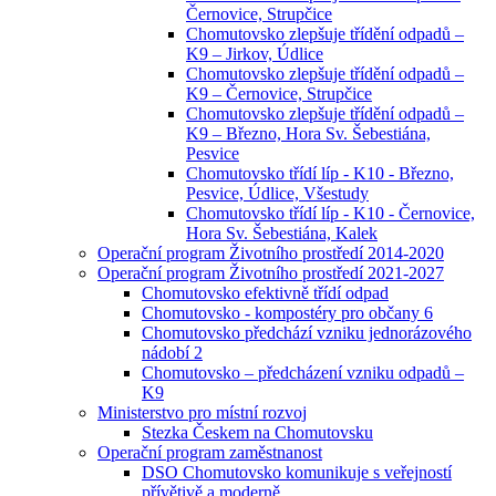
Černovice, Strupčice
Chomutovsko zlepšuje třídění odpadů –
K9 – Jirkov, Údlice
Chomutovsko zlepšuje třídění odpadů –
K9 – Černovice, Strupčice
Chomutovsko zlepšuje třídění odpadů –
K9 – Březno, Hora Sv. Šebestiána,
Pesvice
Chomutovsko třídí líp - K10 - Březno,
Pesvice, Údlice, Všestudy
Chomutovsko třídí líp - K10 - Černovice,
Hora Sv. Šebestiána, Kalek
Operační program Životního prostředí 2014-2020
Operační program Životního prostředí 2021-2027
Chomutovsko efektivně třídí odpad
Chomutovsko - kompostéry pro občany 6
Chomutovsko předchází vzniku jednorázového
nádobí 2
Chomutovsko – předcházení vzniku odpadů –
K9
Ministerstvo pro místní rozvoj
Stezka Českem na Chomutovsku
Operační program zaměstnanost
DSO Chomutovsko komunikuje s veřejností
přívětivě a moderně