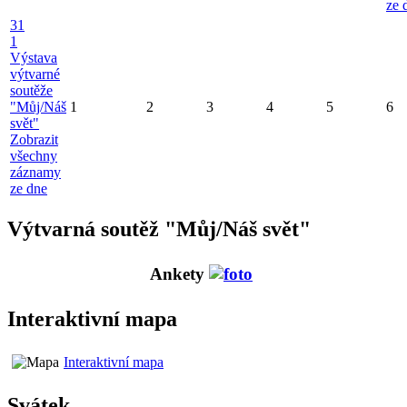
ze 
31
1
Výstava
výtvarné
soutěže
"Můj/Náš
1
2
3
4
5
6
svět"
Zobrazit
všechny
záznamy
ze dne
Výtvarná soutěž "Můj/Náš svět"
Ankety
Interaktivní mapa
Interaktivní mapa
Svátek