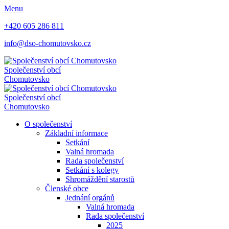
Menu
+420 605 286 811
info@dso-chomutovsko.cz
Společenství obcí
Chomutovsko
Společenství obcí
Chomutovsko
O společenství
Základní informace
Setkání
Valná hromada
Rada společenství
Setkání s kolegy
Shromáždění starostů
Členské obce
Jednání orgánů
Valná hromada
Rada společenství
2025