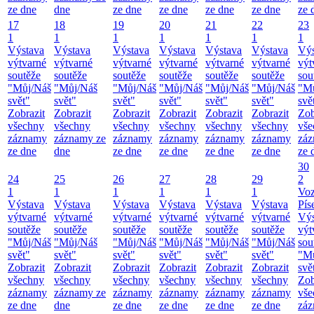
ze dne
dne
ze dne
ze dne
ze dne
ze dne
ze 
17
18
19
20
21
22
23
1
1
1
1
1
1
1
Výstava
Výstava
Výstava
Výstava
Výstava
Výstava
Výs
výtvarné
výtvarné
výtvarné
výtvarné
výtvarné
výtvarné
výt
soutěže
soutěže
soutěže
soutěže
soutěže
soutěže
sou
"Můj/Náš
"Můj/Náš
"Můj/Náš
"Můj/Náš
"Můj/Náš
"Můj/Náš
"M
svět"
svět"
svět"
svět"
svět"
svět"
svě
Zobrazit
Zobrazit
Zobrazit
Zobrazit
Zobrazit
Zobrazit
Zob
všechny
všechny
všechny
všechny
všechny
všechny
vše
záznamy
záznamy ze
záznamy
záznamy
záznamy
záznamy
zá
ze dne
dne
ze dne
ze dne
ze dne
ze dne
ze 
30
24
25
26
27
28
29
2
1
1
1
1
1
1
Vo
Výstava
Výstava
Výstava
Výstava
Výstava
Výstava
Pís
výtvarné
výtvarné
výtvarné
výtvarné
výtvarné
výtvarné
Výs
soutěže
soutěže
soutěže
soutěže
soutěže
soutěže
výt
"Můj/Náš
"Můj/Náš
"Můj/Náš
"Můj/Náš
"Můj/Náš
"Můj/Náš
sou
svět"
svět"
svět"
svět"
svět"
svět"
"M
Zobrazit
Zobrazit
Zobrazit
Zobrazit
Zobrazit
Zobrazit
svě
všechny
všechny
všechny
všechny
všechny
všechny
Zob
záznamy
záznamy ze
záznamy
záznamy
záznamy
záznamy
vše
ze dne
dne
ze dne
ze dne
ze dne
ze dne
zá