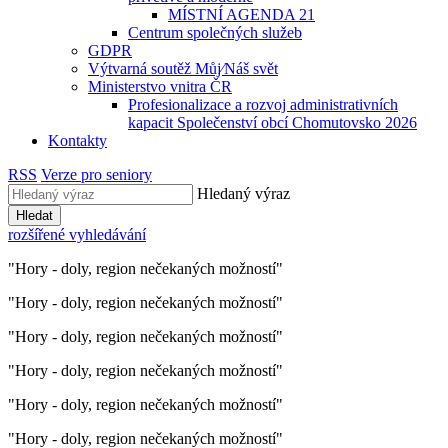
MÍSTNÍ AGENDA 21
Centrum společných služeb
GDPR
Výtvarná soutěž Můj⁄Náš svět
Ministerstvo vnitra ČR
Profesionalizace a rozvoj administrativních
kapacit Společenství obcí Chomutovsko 2026
Kontakty
RSS
Verze pro seniory
Hledaný výraz
Hledat
rozšířené vyhledávání
"Hory - doly, region nečekaných možností"
"Hory - doly, region nečekaných možností"
"Hory - doly, region nečekaných možností"
"Hory - doly, region nečekaných možností"
"Hory - doly, region nečekaných možností"
"Hory - doly, region nečekaných možností"