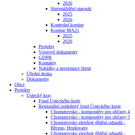
2026
Shromáždění starostů
2025
2026
Kontrolní komise
Komise MA21
2025
2026
Projekty
Vzorové dokumenty
GDPR
Kontakty
Nabídky a prezentace firem
Úřední deska
Dokumenty
Obce
Projekty
Ústecký kraj
Fond Ústeckého kraje
Regionální podpůrný fond Ústeckého kraje
Chomutovsko - kompostéry pro občany 4
Chomutovsko - kompostéry pro občany 5
Chomutovsko zlepšuje třídění odpadů -
Březno, Hrušovany
Chomutovsko zlepšuje třídění odpadů -