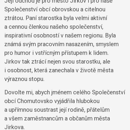
Její odchod je pro město Jirkov i pro naše
Společenství obcí obrovskou a citelnou
ztrátou. Paní starostka byla velmi aktivní
a cennou členkou našeho společenství,
inspirativní osobností v našem regionu. Byla
známá svým pracovním nasazením, smyslem
pro humor i vstřícným přístupem k lidem.
Jirkov tak ztrácí nejen svou starostku, ale
i osobnost, která zanechala v životě města
výraznou stopu.
Dovolte mi, abych jménem celého Společenství
obcí Chomutovsko vyjádřila hlubokou
a upřímnou soustrast její rodině, přátelům
a všem zaměstnancům a občanům města
Jirkova.