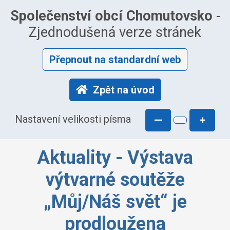
Společenství obcí Chomutovsko
-
Zjednodušená verze stránek
Přepnout na standardní web
Zpět na úvod
Nastavení velikosti písma
—
+
Aktuality - Výstava
výtvarné soutěže
„Můj/Náš svět“ je
prodloužena