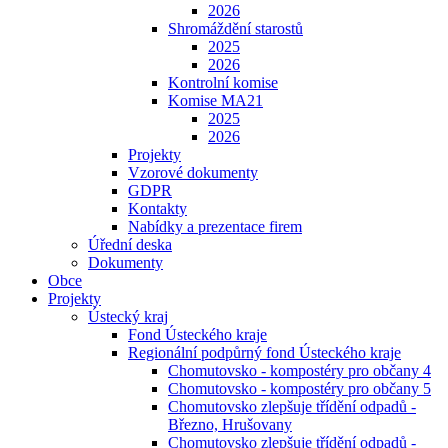
2026
Shromáždění starostů
2025
2026
Kontrolní komise
Komise MA21
2025
2026
Projekty
Vzorové dokumenty
GDPR
Kontakty
Nabídky a prezentace firem
Úřední deska
Dokumenty
Obce
Projekty
Ústecký kraj
Fond Ústeckého kraje
Regionální podpůrný fond Ústeckého kraje
Chomutovsko - kompostéry pro občany 4
Chomutovsko - kompostéry pro občany 5
Chomutovsko zlepšuje třídění odpadů -
Březno, Hrušovany
Chomutovsko zlepšuje třídění odpadů -