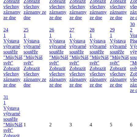
Zobrazit
Zobrazit
Zobrazit
Zobrazit
Zobrazit
Zobrazit
Zob
všechny
všechny
všechny
všechny
všechny
všechny
vše
záznamy
záznamy ze
záznamy
záznamy
záznamy
záznamy
zá
ze dne
dne
ze dne
ze dne
ze dne
ze dne
ze 
30
24
25
26
27
28
29
2
1
1
1
1
1
1
Vo
Výstava
Výstava
Výstava
Výstava
Výstava
Výstava
Pís
výtvarné
výtvarné
výtvarné
výtvarné
výtvarné
výtvarné
Výs
soutěže
soutěže
soutěže
soutěže
soutěže
soutěže
výt
"Můj/Náš
"Můj/Náš
"Můj/Náš
"Můj/Náš
"Můj/Náš
"Můj/Náš
sou
svět"
svět"
svět"
svět"
svět"
svět"
"M
Zobrazit
Zobrazit
Zobrazit
Zobrazit
Zobrazit
Zobrazit
svě
všechny
všechny
všechny
všechny
všechny
všechny
Zob
záznamy
záznamy ze
záznamy
záznamy
záznamy
záznamy
vše
ze dne
dne
ze dne
ze dne
ze dne
ze dne
zá
ze 
31
1
Výstava
výtvarné
soutěže
"Můj/Náš
1
2
3
4
5
6
svět"
Zobrazit