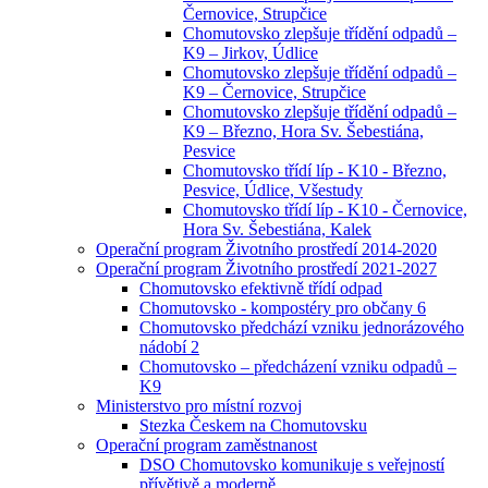
Černovice, Strupčice
Chomutovsko zlepšuje třídění odpadů –
K9 – Jirkov, Údlice
Chomutovsko zlepšuje třídění odpadů –
K9 – Černovice, Strupčice
Chomutovsko zlepšuje třídění odpadů –
K9 – Březno, Hora Sv. Šebestiána,
Pesvice
Chomutovsko třídí líp - K10 - Březno,
Pesvice, Údlice, Všestudy
Chomutovsko třídí líp - K10 - Černovice,
Hora Sv. Šebestiána, Kalek
Operační program Životního prostředí 2014-2020
Operační program Životního prostředí 2021-2027
Chomutovsko efektivně třídí odpad
Chomutovsko - kompostéry pro občany 6
Chomutovsko předchází vzniku jednorázového
nádobí 2
Chomutovsko – předcházení vzniku odpadů –
K9
Ministerstvo pro místní rozvoj
Stezka Českem na Chomutovsku
Operační program zaměstnanost
DSO Chomutovsko komunikuje s veřejností
přívětivě a moderně