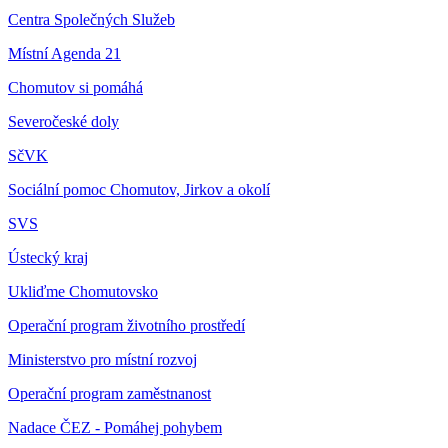
Centra Společných Služeb
Místní Agenda 21
Chomutov si pomáhá
Severočeské doly
SčVK
Sociální pomoc Chomutov, Jirkov a okolí
SVS
Ústecký kraj
Ukliďme Chomutovsko
Operační program životního prostředí
Ministerstvo pro místní rozvoj
Operační program zaměstnanost
Nadace ČEZ - Pomáhej pohybem