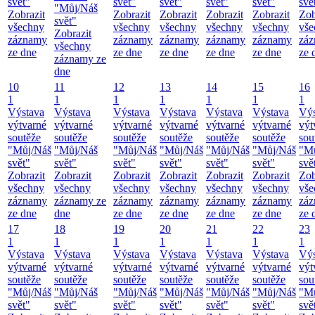
svět"
svět"
svět"
svět"
svět"
svě
"Můj/Náš
Zobrazit
Zobrazit
Zobrazit
Zobrazit
Zobrazit
Zob
svět"
všechny
všechny
všechny
všechny
všechny
vše
Zobrazit
záznamy
záznamy
záznamy
záznamy
záznamy
zá
všechny
ze dne
ze dne
ze dne
ze dne
ze dne
ze 
záznamy ze
dne
10
11
12
13
14
15
16
1
1
1
1
1
1
1
Výstava
Výstava
Výstava
Výstava
Výstava
Výstava
Výs
výtvarné
výtvarné
výtvarné
výtvarné
výtvarné
výtvarné
výt
soutěže
soutěže
soutěže
soutěže
soutěže
soutěže
sou
"Můj/Náš
"Můj/Náš
"Můj/Náš
"Můj/Náš
"Můj/Náš
"Můj/Náš
"M
svět"
svět"
svět"
svět"
svět"
svět"
svě
Zobrazit
Zobrazit
Zobrazit
Zobrazit
Zobrazit
Zobrazit
Zob
všechny
všechny
všechny
všechny
všechny
všechny
vše
záznamy
záznamy ze
záznamy
záznamy
záznamy
záznamy
zá
ze dne
dne
ze dne
ze dne
ze dne
ze dne
ze 
17
18
19
20
21
22
23
1
1
1
1
1
1
1
Výstava
Výstava
Výstava
Výstava
Výstava
Výstava
Výs
výtvarné
výtvarné
výtvarné
výtvarné
výtvarné
výtvarné
výt
soutěže
soutěže
soutěže
soutěže
soutěže
soutěže
sou
"Můj/Náš
"Můj/Náš
"Můj/Náš
"Můj/Náš
"Můj/Náš
"Můj/Náš
"M
svět"
svět"
svět"
svět"
svět"
svět"
svě