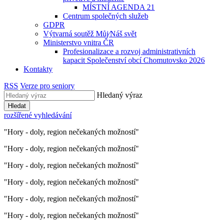
MÍSTNÍ AGENDA 21
Centrum společných služeb
GDPR
Výtvarná soutěž Můj⁄Náš svět
Ministerstvo vnitra ČR
Profesionalizace a rozvoj administrativních
kapacit Společenství obcí Chomutovsko 2026
Kontakty
RSS
Verze pro seniory
Hledaný výraz
Hledat
rozšířené vyhledávání
"Hory - doly, region nečekaných možností"
"Hory - doly, region nečekaných možností"
"Hory - doly, region nečekaných možností"
"Hory - doly, region nečekaných možností"
"Hory - doly, region nečekaných možností"
"Hory - doly, region nečekaných možností"