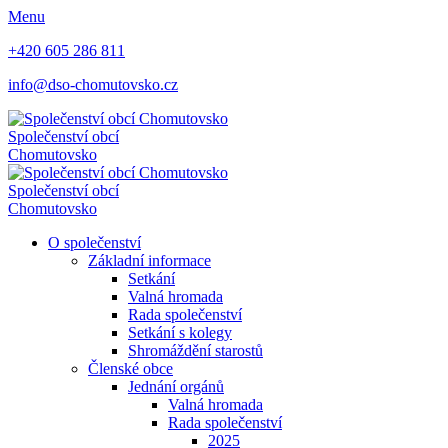
Menu
+420 605 286 811
info@dso-chomutovsko.cz
Společenství obcí
Chomutovsko
Společenství obcí
Chomutovsko
O společenství
Základní informace
Setkání
Valná hromada
Rada společenství
Setkání s kolegy
Shromáždění starostů
Členské obce
Jednání orgánů
Valná hromada
Rada společenství
2025