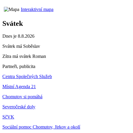
Interaktivní mapa
Svátek
Dnes je 8.8.2026
Svátek má
Soběslav
Zítra má svátek
Roman
Partneři, publicita
Centra Společných Služeb
Místní Agenda 21
Chomutov si pomáhá
Severočeské doly
SčVK
Sociální pomoc Chomutov, Jirkov a okolí