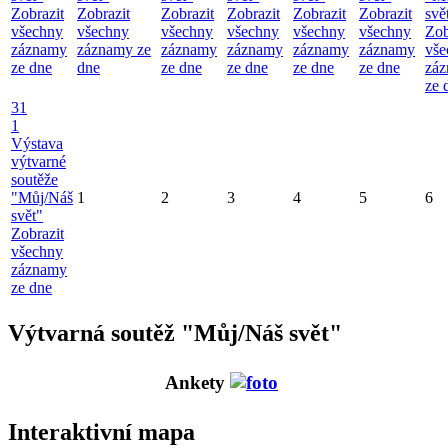
Zobrazit
Zobrazit
Zobrazit
Zobrazit
Zobrazit
Zobrazit
svě
všechny
všechny
všechny
všechny
všechny
všechny
Zob
záznamy
záznamy ze
záznamy
záznamy
záznamy
záznamy
vše
ze dne
dne
ze dne
ze dne
ze dne
ze dne
zá
ze 
31
1
Výstava
výtvarné
soutěže
"Můj/Náš
1
2
3
4
5
6
svět"
Zobrazit
všechny
záznamy
ze dne
Výtvarná soutěž "Můj/Náš svět"
Ankety
Interaktivní mapa