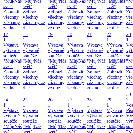
"Můj/Náš
"Můj/Náš
"Můj/Náš
"Můj/Náš
"Můj/Náš
"Můj/Náš
"M
svět"
svět"
svět"
svět"
svět"
svět"
svě
Zobrazit
Zobrazit
Zobrazit
Zobrazit
Zobrazit
Zobrazit
Zob
všechny
všechny
všechny
všechny
všechny
všechny
vše
záznamy
záznamy ze
záznamy
záznamy
záznamy
záznamy
zá
ze dne
dne
ze dne
ze dne
ze dne
ze dne
ze 
17
18
19
20
21
22
23
1
1
1
1
1
1
1
Výstava
Výstava
Výstava
Výstava
Výstava
Výstava
Výs
výtvarné
výtvarné
výtvarné
výtvarné
výtvarné
výtvarné
výt
soutěže
soutěže
soutěže
soutěže
soutěže
soutěže
sou
"Můj/Náš
"Můj/Náš
"Můj/Náš
"Můj/Náš
"Můj/Náš
"Můj/Náš
"M
svět"
svět"
svět"
svět"
svět"
svět"
svě
Zobrazit
Zobrazit
Zobrazit
Zobrazit
Zobrazit
Zobrazit
Zob
všechny
všechny
všechny
všechny
všechny
všechny
vše
záznamy
záznamy ze
záznamy
záznamy
záznamy
záznamy
zá
ze dne
dne
ze dne
ze dne
ze dne
ze dne
ze 
30
24
25
26
27
28
29
2
1
1
1
1
1
1
Vo
Výstava
Výstava
Výstava
Výstava
Výstava
Výstava
Pís
výtvarné
výtvarné
výtvarné
výtvarné
výtvarné
výtvarné
Výs
soutěže
soutěže
soutěže
soutěže
soutěže
soutěže
výt
"Můj/Náš
"Můj/Náš
"Můj/Náš
"Můj/Náš
"Můj/Náš
"Můj/Náš
sou
svět"
svět"
svět"
svět"
svět"
svět"
"M