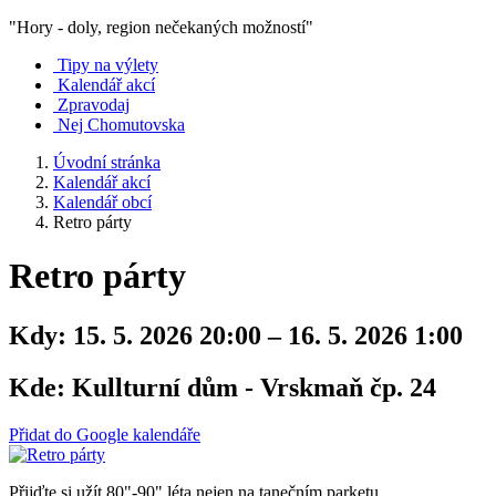
"Hory - doly, region nečekaných možností"
Tipy na výlety
Kalendář akcí
Zpravodaj
Nej Chomutovska
Úvodní stránka
Kalendář akcí
Kalendář obcí
Retro párty
Retro párty
Kdy:
15. 5. 2026 20:00 – 16. 5. 2026 1:00
Kde:
Kullturní dům - Vrskmaň čp. 24
Přidat do Google kalendáře
Přijďte si užít 80"-90" léta nejen na tanečním parketu.