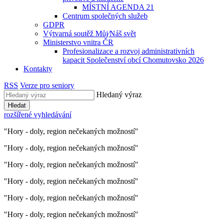
MÍSTNÍ AGENDA 21
Centrum společných služeb
GDPR
Výtvarná soutěž Můj⁄Náš svět
Ministerstvo vnitra ČR
Profesionalizace a rozvoj administrativních
kapacit Společenství obcí Chomutovsko 2026
Kontakty
RSS
Verze pro seniory
Hledaný výraz
Hledat
rozšířené vyhledávání
"Hory - doly, region nečekaných možností"
"Hory - doly, region nečekaných možností"
"Hory - doly, region nečekaných možností"
"Hory - doly, region nečekaných možností"
"Hory - doly, region nečekaných možností"
"Hory - doly, region nečekaných možností"