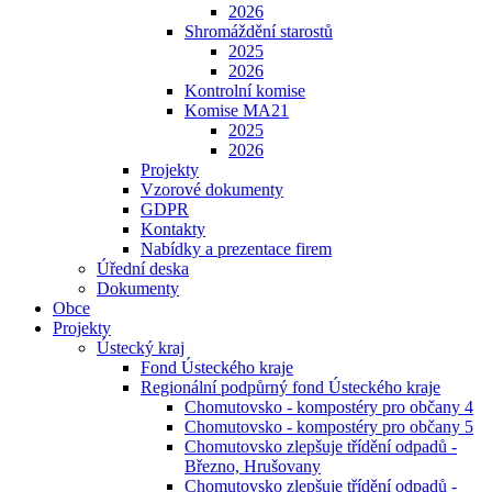
2026
Shromáždění starostů
2025
2026
Kontrolní komise
Komise MA21
2025
2026
Projekty
Vzorové dokumenty
GDPR
Kontakty
Nabídky a prezentace firem
Úřední deska
Dokumenty
Obce
Projekty
Ústecký kraj
Fond Ústeckého kraje
Regionální podpůrný fond Ústeckého kraje
Chomutovsko - kompostéry pro občany 4
Chomutovsko - kompostéry pro občany 5
Chomutovsko zlepšuje třídění odpadů -
Březno, Hrušovany
Chomutovsko zlepšuje třídění odpadů -