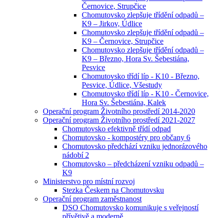
Černovice, Strupčice
Chomutovsko zlepšuje třídění odpadů –
K9 – Jirkov, Údlice
Chomutovsko zlepšuje třídění odpadů –
K9 – Černovice, Strupčice
Chomutovsko zlepšuje třídění odpadů –
K9 – Březno, Hora Sv. Šebestiána,
Pesvice
Chomutovsko třídí líp - K10 - Březno,
Pesvice, Údlice, Všestudy
Chomutovsko třídí líp - K10 - Černovice,
Hora Sv. Šebestiána, Kalek
Operační program Životního prostředí 2014-2020
Operační program Životního prostředí 2021-2027
Chomutovsko efektivně třídí odpad
Chomutovsko - kompostéry pro občany 6
Chomutovsko předchází vzniku jednorázového
nádobí 2
Chomutovsko – předcházení vzniku odpadů –
K9
Ministerstvo pro místní rozvoj
Stezka Českem na Chomutovsku
Operační program zaměstnanost
DSO Chomutovsko komunikuje s veřejností
přívětivě a moderně