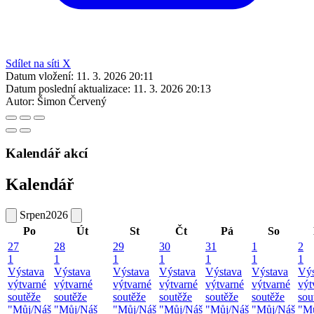
Sdílet na síti X
Datum vložení:
11. 3. 2026 20:11
Datum poslední aktualizace:
11. 3. 2026 20:13
Autor:
Šimon Červený
Kalendář akcí
Kalendář
Srpen
2026
Po
Út
St
Čt
Pá
So
27
28
29
30
31
1
2
1
1
1
1
1
1
1
Výstava
Výstava
Výstava
Výstava
Výstava
Výstava
Výs
výtvarné
výtvarné
výtvarné
výtvarné
výtvarné
výtvarné
výt
soutěže
soutěže
soutěže
soutěže
soutěže
soutěže
sou
"Můj/Náš
"Můj/Náš
"Můj/Náš
"Můj/Náš
"Můj/Náš
"Můj/Náš
"M