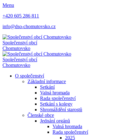
Menu
+420 605 286 811
info@dso-chomutovsko.cz
Společenství obcí
Chomutovsko
Společenství obcí
Chomutovsko
O společenství
Základní informace
Setkání
Valná hromada
Rada společenství
Setkání s kolegy
Shromáždění starostů
Členské obce
Jednání orgánů
Valná hromada
Rada společenství
2025