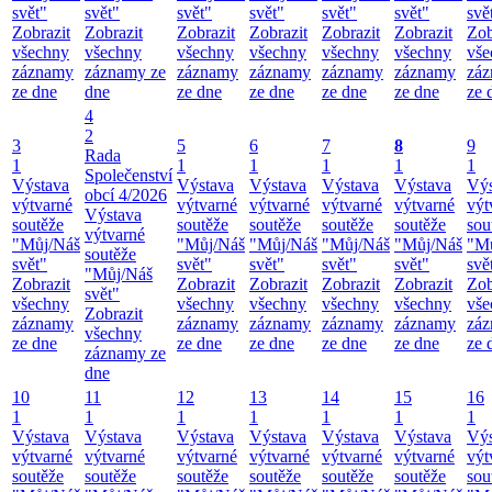
svět"
svět"
svět"
svět"
svět"
svět"
svě
Zobrazit
Zobrazit
Zobrazit
Zobrazit
Zobrazit
Zobrazit
Zob
všechny
všechny
všechny
všechny
všechny
všechny
vše
záznamy
záznamy ze
záznamy
záznamy
záznamy
záznamy
zá
ze dne
dne
ze dne
ze dne
ze dne
ze dne
ze 
4
2
3
5
6
7
8
9
Rada
1
1
1
1
1
1
Společenství
Výstava
Výstava
Výstava
Výstava
Výstava
Výs
obcí 4/2026
výtvarné
výtvarné
výtvarné
výtvarné
výtvarné
výt
Výstava
soutěže
soutěže
soutěže
soutěže
soutěže
sou
výtvarné
"Můj/Náš
"Můj/Náš
"Můj/Náš
"Můj/Náš
"Můj/Náš
"M
soutěže
svět"
svět"
svět"
svět"
svět"
svě
"Můj/Náš
Zobrazit
Zobrazit
Zobrazit
Zobrazit
Zobrazit
Zob
svět"
všechny
všechny
všechny
všechny
všechny
vše
Zobrazit
záznamy
záznamy
záznamy
záznamy
záznamy
zá
všechny
ze dne
ze dne
ze dne
ze dne
ze dne
ze 
záznamy ze
dne
10
11
12
13
14
15
16
1
1
1
1
1
1
1
Výstava
Výstava
Výstava
Výstava
Výstava
Výstava
Výs
výtvarné
výtvarné
výtvarné
výtvarné
výtvarné
výtvarné
výt
soutěže
soutěže
soutěže
soutěže
soutěže
soutěže
sou