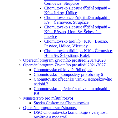
Černovice, Strupčice
Chomutovsko zlepšuje třídění odpadů –
K9 – Jirkov, Údlice
Chomutovsko zlepšuje třídění odpadů –
K9 – Černovice, Strupčice
Chomutovsko zlepšuje třídění odpadů –
K9 – Březno, Hora Sv. Šebestiána,
Pesvice
Chomutovsko třídí líp - K10 - Březno,
Pesvice, Údlice, Všestudy
Chomutovsko třídí líp - K10 - Černovice,
Hora Sv. Šebestiána, Kalek
Operační program Životního prostředí 2014-2020
Operační program Životního prostředí 2021-2027
Chomutovsko efektivně třídí odpad
Chomutovsko - kompostéry pro občany 6
Chomutovsko předchází vzniku jednorázového
nádobí 2
Chomutovsko – předcházení vzniku odpadů –
K9
Ministerstvo pro místní rozvoj
Stezka Českem na Chomutovsku
Operační program zaměstnanost
DSO Chomutovsko komunikuje s veřejností
přívětivě a moderně