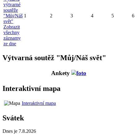
výtvarné
soutěže
"Můj/Náš
1
2
3
4
5
6
svět"
Zobrazit
všechny
záznamy
ze dne
Výtvarná soutěž "Můj/Náš svět"
Ankety
Interaktivní mapa
Interaktivní mapa
Svátek
Dnes je 7.8.2026