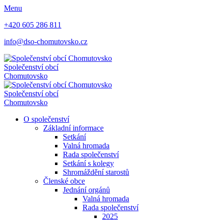
Menu
+420 605 286 811
info@dso-chomutovsko.cz
Společenství obcí
Chomutovsko
Společenství obcí
Chomutovsko
O společenství
Základní informace
Setkání
Valná hromada
Rada společenství
Setkání s kolegy
Shromáždění starostů
Členské obce
Jednání orgánů
Valná hromada
Rada společenství
2025