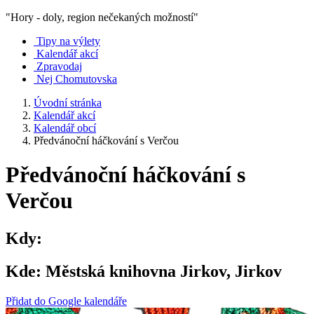
"Hory - doly, region nečekaných možností"
Tipy na výlety
Kalendář akcí
Zpravodaj
Nej Chomutovska
Úvodní stránka
Kalendář akcí
Kalendář obcí
Předvánoční háčkování s Verčou
Předvánoční háčkování s
Verčou
Kdy:
Kde:
Městská knihovna Jirkov, Jirkov
Přidat do Google kalendáře