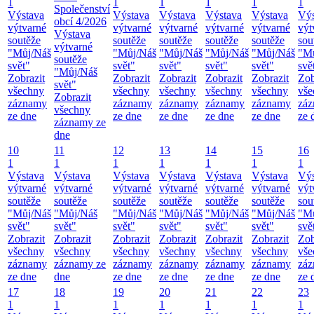
1
1
1
1
1
1
Společenství
Výstava
Výstava
Výstava
Výstava
Výstava
Výs
obcí 4/2026
výtvarné
výtvarné
výtvarné
výtvarné
výtvarné
výt
Výstava
soutěže
soutěže
soutěže
soutěže
soutěže
sou
výtvarné
"Můj/Náš
"Můj/Náš
"Můj/Náš
"Můj/Náš
"Můj/Náš
"M
soutěže
svět"
svět"
svět"
svět"
svět"
svě
"Můj/Náš
Zobrazit
Zobrazit
Zobrazit
Zobrazit
Zobrazit
Zob
svět"
všechny
všechny
všechny
všechny
všechny
vše
Zobrazit
záznamy
záznamy
záznamy
záznamy
záznamy
zá
všechny
ze dne
ze dne
ze dne
ze dne
ze dne
ze 
záznamy ze
dne
10
11
12
13
14
15
16
1
1
1
1
1
1
1
Výstava
Výstava
Výstava
Výstava
Výstava
Výstava
Výs
výtvarné
výtvarné
výtvarné
výtvarné
výtvarné
výtvarné
výt
soutěže
soutěže
soutěže
soutěže
soutěže
soutěže
sou
"Můj/Náš
"Můj/Náš
"Můj/Náš
"Můj/Náš
"Můj/Náš
"Můj/Náš
"M
svět"
svět"
svět"
svět"
svět"
svět"
svě
Zobrazit
Zobrazit
Zobrazit
Zobrazit
Zobrazit
Zobrazit
Zob
všechny
všechny
všechny
všechny
všechny
všechny
vše
záznamy
záznamy ze
záznamy
záznamy
záznamy
záznamy
zá
ze dne
dne
ze dne
ze dne
ze dne
ze dne
ze 
17
18
19
20
21
22
23
1
1
1
1
1
1
1