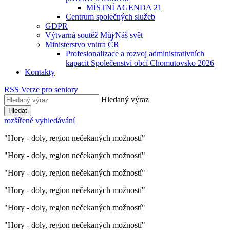
MÍSTNÍ AGENDA 21
Centrum společných služeb
GDPR
Výtvarná soutěž Můj⁄Náš svět
Ministerstvo vnitra ČR
Profesionalizace a rozvoj administrativních
kapacit Společenství obcí Chomutovsko 2026
Kontakty
RSS
Verze pro seniory
Hledaný výraz
Hledat
rozšířené vyhledávání
"Hory - doly, region nečekaných možností"
"Hory - doly, region nečekaných možností"
"Hory - doly, region nečekaných možností"
"Hory - doly, region nečekaných možností"
"Hory - doly, region nečekaných možností"
"Hory - doly, region nečekaných možností"