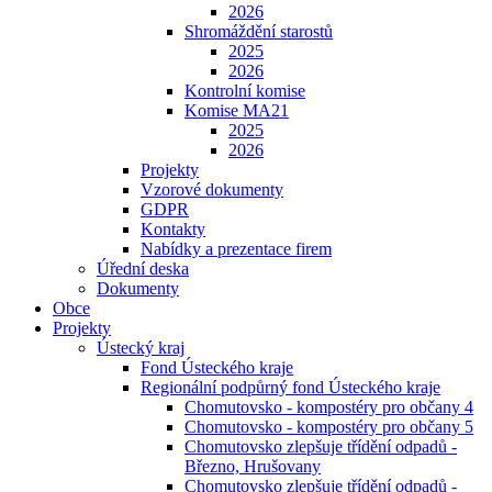
2026
Shromáždění starostů
2025
2026
Kontrolní komise
Komise MA21
2025
2026
Projekty
Vzorové dokumenty
GDPR
Kontakty
Nabídky a prezentace firem
Úřední deska
Dokumenty
Obce
Projekty
Ústecký kraj
Fond Ústeckého kraje
Regionální podpůrný fond Ústeckého kraje
Chomutovsko - kompostéry pro občany 4
Chomutovsko - kompostéry pro občany 5
Chomutovsko zlepšuje třídění odpadů -
Březno, Hrušovany
Chomutovsko zlepšuje třídění odpadů -