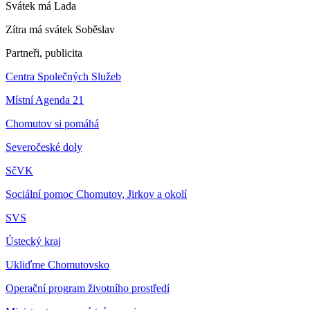
Svátek má
Lada
Zítra má svátek
Soběslav
Partneři, publicita
Centra Společných Služeb
Místní Agenda 21
Chomutov si pomáhá
Severočeské doly
SčVK
Sociální pomoc Chomutov, Jirkov a okolí
SVS
Ústecký kraj
Ukliďme Chomutovsko
Operační program životního prostředí