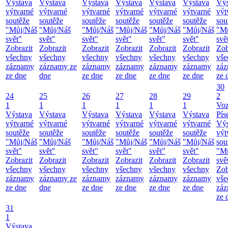
Výstava
Výstava
Výstava
Výstava
Výstava
Výstava
Výs
výtvarné
výtvarné
výtvarné
výtvarné
výtvarné
výtvarné
výt
soutěže
soutěže
soutěže
soutěže
soutěže
soutěže
sou
"Můj/Náš
"Můj/Náš
"Můj/Náš
"Můj/Náš
"Můj/Náš
"Můj/Náš
"M
svět"
svět"
svět"
svět"
svět"
svět"
svě
Zobrazit
Zobrazit
Zobrazit
Zobrazit
Zobrazit
Zobrazit
Zob
všechny
všechny
všechny
všechny
všechny
všechny
vše
záznamy
záznamy ze
záznamy
záznamy
záznamy
záznamy
zá
ze dne
dne
ze dne
ze dne
ze dne
ze dne
ze 
30
24
25
26
27
28
29
2
1
1
1
1
1
1
Vo
Výstava
Výstava
Výstava
Výstava
Výstava
Výstava
Pís
výtvarné
výtvarné
výtvarné
výtvarné
výtvarné
výtvarné
Výs
soutěže
soutěže
soutěže
soutěže
soutěže
soutěže
výt
"Můj/Náš
"Můj/Náš
"Můj/Náš
"Můj/Náš
"Můj/Náš
"Můj/Náš
sou
svět"
svět"
svět"
svět"
svět"
svět"
"M
Zobrazit
Zobrazit
Zobrazit
Zobrazit
Zobrazit
Zobrazit
svě
všechny
všechny
všechny
všechny
všechny
všechny
Zob
záznamy
záznamy ze
záznamy
záznamy
záznamy
záznamy
vše
ze dne
dne
ze dne
ze dne
ze dne
ze dne
zá
ze 
31
1
Výstava