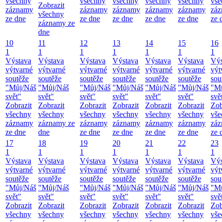
všechny
všechny
všechny
všechny
všechny
vše
Zobrazit
záznamy
záznamy
záznamy
záznamy
záznamy
zá
všechny
ze dne
ze dne
ze dne
ze dne
ze dne
ze 
záznamy ze
dne
10
11
12
13
14
15
16
1
1
1
1
1
1
1
Výstava
Výstava
Výstava
Výstava
Výstava
Výstava
Výs
výtvarné
výtvarné
výtvarné
výtvarné
výtvarné
výtvarné
výt
soutěže
soutěže
soutěže
soutěže
soutěže
soutěže
sou
"Můj/Náš
"Můj/Náš
"Můj/Náš
"Můj/Náš
"Můj/Náš
"Můj/Náš
"M
svět"
svět"
svět"
svět"
svět"
svět"
svě
Zobrazit
Zobrazit
Zobrazit
Zobrazit
Zobrazit
Zobrazit
Zob
všechny
všechny
všechny
všechny
všechny
všechny
vše
záznamy
záznamy ze
záznamy
záznamy
záznamy
záznamy
zá
ze dne
dne
ze dne
ze dne
ze dne
ze dne
ze 
17
18
19
20
21
22
23
1
1
1
1
1
1
1
Výstava
Výstava
Výstava
Výstava
Výstava
Výstava
Výs
výtvarné
výtvarné
výtvarné
výtvarné
výtvarné
výtvarné
výt
soutěže
soutěže
soutěže
soutěže
soutěže
soutěže
sou
"Můj/Náš
"Můj/Náš
"Můj/Náš
"Můj/Náš
"Můj/Náš
"Můj/Náš
"M
svět"
svět"
svět"
svět"
svět"
svět"
svě
Zobrazit
Zobrazit
Zobrazit
Zobrazit
Zobrazit
Zobrazit
Zob
všechny
všechny
všechny
všechny
všechny
všechny
vše