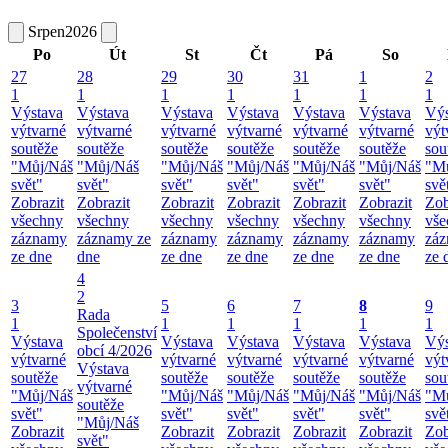
Srpen
2026
Po
Út
St
Čt
Pá
So
27
28
29
30
31
1
2
1
1
1
1
1
1
1
Výstava
Výstava
Výstava
Výstava
Výstava
Výstava
Výs
výtvarné
výtvarné
výtvarné
výtvarné
výtvarné
výtvarné
výt
soutěže
soutěže
soutěže
soutěže
soutěže
soutěže
sou
"Můj/Náš
"Můj/Náš
"Můj/Náš
"Můj/Náš
"Můj/Náš
"Můj/Náš
"M
svět"
svět"
svět"
svět"
svět"
svět"
svě
Zobrazit
Zobrazit
Zobrazit
Zobrazit
Zobrazit
Zobrazit
Zob
všechny
všechny
všechny
všechny
všechny
všechny
vše
záznamy
záznamy ze
záznamy
záznamy
záznamy
záznamy
zá
ze dne
dne
ze dne
ze dne
ze dne
ze dne
ze 
4
2
3
5
6
7
8
9
Rada
1
1
1
1
1
1
Společenství
Výstava
Výstava
Výstava
Výstava
Výstava
Výs
obcí 4/2026
výtvarné
výtvarné
výtvarné
výtvarné
výtvarné
výt
Výstava
soutěže
soutěže
soutěže
soutěže
soutěže
sou
výtvarné
"Můj/Náš
"Můj/Náš
"Můj/Náš
"Můj/Náš
"Můj/Náš
"M
soutěže
svět"
svět"
svět"
svět"
svět"
svě
"Můj/Náš
Zobrazit
Zobrazit
Zobrazit
Zobrazit
Zobrazit
Zob
svět"