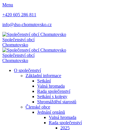
Menu
+420 605 286 811
info@dso-chomutovsko.cz
Společenství obcí
Chomutovsko
Společenství obcí
Chomutovsko
O společenství
Základní informace
Setkání
Valná hromada
Rada společenství
Setkání s kolegy
Shromáždění starostů
Členské obce
Jednání orgánů
Valná hromada
Rada společenství
2025