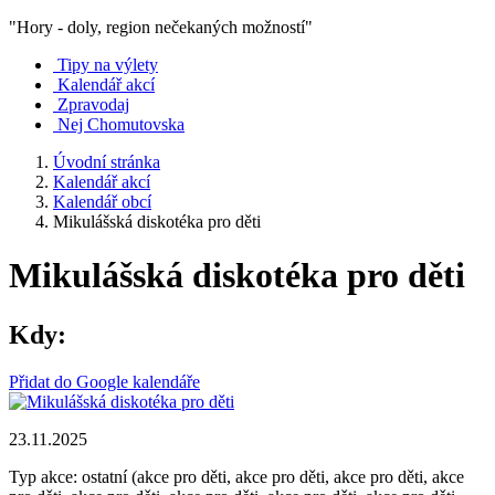
"Hory - doly, region nečekaných možností"
Tipy na výlety
Kalendář akcí
Zpravodaj
Nej Chomutovska
Úvodní stránka
Kalendář akcí
Kalendář obcí
Mikulášská diskotéka pro děti
Mikulášská diskotéka pro děti
Kdy:
Přidat do Google kalendáře
23.11.2025
Typ akce: ostatní (akce pro děti, akce pro děti, akce pro děti, akce