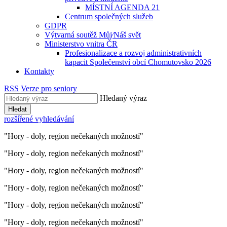
MÍSTNÍ AGENDA 21
Centrum společných služeb
GDPR
Výtvarná soutěž Můj⁄Náš svět
Ministerstvo vnitra ČR
Profesionalizace a rozvoj administrativních
kapacit Společenství obcí Chomutovsko 2026
Kontakty
RSS
Verze pro seniory
Hledaný výraz
Hledat
rozšířené vyhledávání
"Hory - doly, region nečekaných možností"
"Hory - doly, region nečekaných možností"
"Hory - doly, region nečekaných možností"
"Hory - doly, region nečekaných možností"
"Hory - doly, region nečekaných možností"
"Hory - doly, region nečekaných možností"