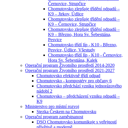
Černovice, Strupčice
Chomutovsko zlepšuje třídění odpadů –
K9 – Jirkov, Údlice
Chomutovsko zlepšuje třídění odpadů –
K9 – Černovice, Strupčice
Chomutovsko zlepšuje třídění odpadů –
K9 – Březno, Hora Sv. Šebestiána,
Pesvice
Chomutovsko třídí líp - K10 - Březno,
Pesvice, Údlice, Všestudy
Chomutovsko třídí líp - K10 - Černovice,
Hora Sv. Šebestiána, Kalek
Operační program Životního prostředí 2014-2020
Operační program Životního prostředí 2021-2027
Chomutovsko efektivně třídí odpad
Chomutovsko - kompostéry pro občany 6
Chomutovsko předchází vzniku jednorázového
nádobí 2
Chomutovsko – předcházení vzniku odpadů –
K9
Ministerstvo pro místní rozvoj
Stezka Českem na Chomutovsku
Operační program zaměstnanost
DSO Chomutovsko komunikuje s veřejností
přívětivě a moderně