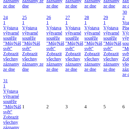
záznamy
záznamy ze
záznamy
záznamy
záznamy
záznamy
zá
ze dne
dne
ze dne
ze dne
ze dne
ze dne
ze 
30
24
25
26
27
28
29
2
1
1
1
1
1
1
Vo
Výstava
Výstava
Výstava
Výstava
Výstava
Výstava
Pís
výtvarné
výtvarné
výtvarné
výtvarné
výtvarné
výtvarné
Výs
soutěže
soutěže
soutěže
soutěže
soutěže
soutěže
výt
"Můj/Náš
"Můj/Náš
"Můj/Náš
"Můj/Náš
"Můj/Náš
"Můj/Náš
sou
svět"
svět"
svět"
svět"
svět"
svět"
"M
Zobrazit
Zobrazit
Zobrazit
Zobrazit
Zobrazit
Zobrazit
svě
všechny
všechny
všechny
všechny
všechny
všechny
Zob
záznamy
záznamy ze
záznamy
záznamy
záznamy
záznamy
vše
ze dne
dne
ze dne
ze dne
ze dne
ze dne
zá
ze 
31
1
Výstava
výtvarné
soutěže
"Můj/Náš
1
2
3
4
5
6
svět"
Zobrazit
všechny
záznamy