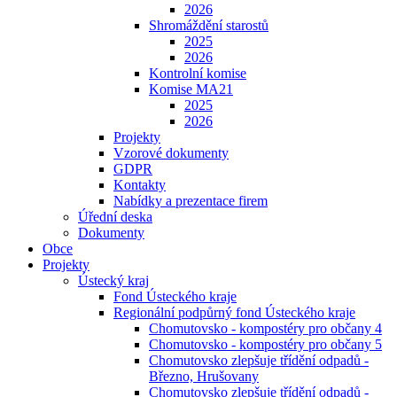
2026
Shromáždění starostů
2025
2026
Kontrolní komise
Komise MA21
2025
2026
Projekty
Vzorové dokumenty
GDPR
Kontakty
Nabídky a prezentace firem
Úřední deska
Dokumenty
Obce
Projekty
Ústecký kraj
Fond Ústeckého kraje
Regionální podpůrný fond Ústeckého kraje
Chomutovsko - kompostéry pro občany 4
Chomutovsko - kompostéry pro občany 5
Chomutovsko zlepšuje třídění odpadů -
Březno, Hrušovany
Chomutovsko zlepšuje třídění odpadů -