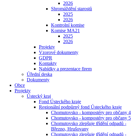
2026
Shromáždění starostů
2025
2026
Kontrolní komise
Komise MA21
2025
2026
Projekty
Vzorové dokumenty
GDPR
Kontakty
Nabídky a prezentace firem
Úřední deska
Dokumenty
Obce
Projekty
Ústecký kraj
Fond Ústeckého kraje
Regionální podpůrný fond Ústeckého kraje
Chomutovsko - kompostéry pro občany 4
Chomutovsko - kompostéry pro občany 5
Chomutovsko zlepšuje třídění odpadů -
Březno, Hrušovany
Chomutovsko zlepšuje třídění odpadů -