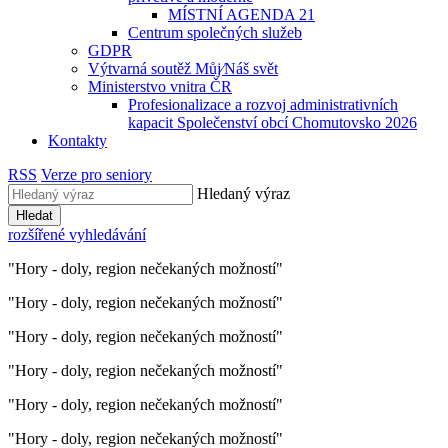
MÍSTNÍ AGENDA 21
Centrum společných služeb
GDPR
Výtvarná soutěž Můj⁄Náš svět
Ministerstvo vnitra ČR
Profesionalizace a rozvoj administrativních
kapacit Společenství obcí Chomutovsko 2026
Kontakty
RSS
Verze pro seniory
Hledaný výraz
Hledat
rozšířené vyhledávání
"Hory - doly, region nečekaných možností"
"Hory - doly, region nečekaných možností"
"Hory - doly, region nečekaných možností"
"Hory - doly, region nečekaných možností"
"Hory - doly, region nečekaných možností"
"Hory - doly, region nečekaných možností"