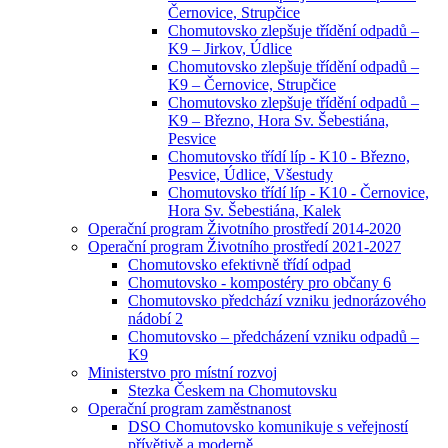
Černovice, Strupčice
Chomutovsko zlepšuje třídění odpadů –
K9 – Jirkov, Údlice
Chomutovsko zlepšuje třídění odpadů –
K9 – Černovice, Strupčice
Chomutovsko zlepšuje třídění odpadů –
K9 – Březno, Hora Sv. Šebestiána,
Pesvice
Chomutovsko třídí líp - K10 - Březno,
Pesvice, Údlice, Všestudy
Chomutovsko třídí líp - K10 - Černovice,
Hora Sv. Šebestiána, Kalek
Operační program Životního prostředí 2014-2020
Operační program Životního prostředí 2021-2027
Chomutovsko efektivně třídí odpad
Chomutovsko - kompostéry pro občany 6
Chomutovsko předchází vzniku jednorázového
nádobí 2
Chomutovsko – předcházení vzniku odpadů –
K9
Ministerstvo pro místní rozvoj
Stezka Českem na Chomutovsku
Operační program zaměstnanost
DSO Chomutovsko komunikuje s veřejností
přívětivě a moderně