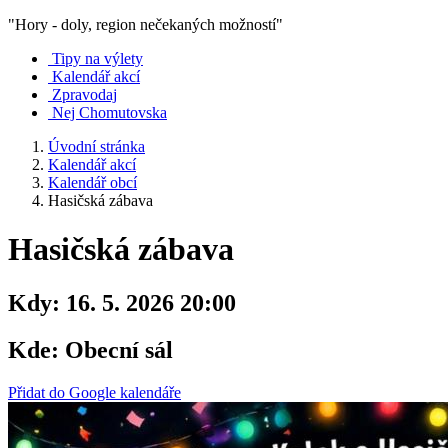
"Hory - doly, region nečekaných možností"
Tipy na výlety
Kalendář akcí
Zpravodaj
Nej Chomutovska
Úvodní stránka
Kalendář akcí
Kalendář obcí
Hasičská zábava
Hasičská zábava
Kdy:
16. 5. 2026 20:00
Kde:
Obecní sál
Přidat do Google kalendáře