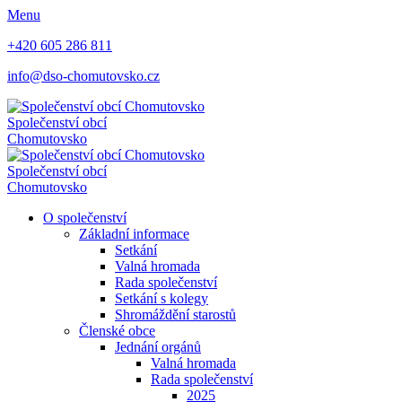
Menu
+420 605 286 811
info@dso-chomutovsko.cz
Společenství obcí
Chomutovsko
Společenství obcí
Chomutovsko
O společenství
Základní informace
Setkání
Valná hromada
Rada společenství
Setkání s kolegy
Shromáždění starostů
Členské obce
Jednání orgánů
Valná hromada
Rada společenství
2025