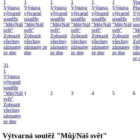
1
1
1
1
1
1
Vo
Výstava
Výstava
Výstava
Výstava
Výstava
Výstava
Pís
výtvarné
výtvarné
výtvarné
výtvarné
výtvarné
výtvarné
Výs
soutěže
soutěže
soutěže
soutěže
soutěže
soutěže
výt
"Můj/Náš
"Můj/Náš
"Můj/Náš
"Můj/Náš
"Můj/Náš
"Můj/Náš
sou
svět"
svět"
svět"
svět"
svět"
svět"
"M
Zobrazit
Zobrazit
Zobrazit
Zobrazit
Zobrazit
Zobrazit
svě
všechny
všechny
všechny
všechny
všechny
všechny
Zob
záznamy
záznamy ze
záznamy
záznamy
záznamy
záznamy
vše
ze dne
dne
ze dne
ze dne
ze dne
ze dne
zá
ze 
31
1
Výstava
výtvarné
soutěže
"Můj/Náš
1
2
3
4
5
6
svět"
Zobrazit
všechny
záznamy
ze dne
Výtvarná soutěž "Můj/Náš svět"