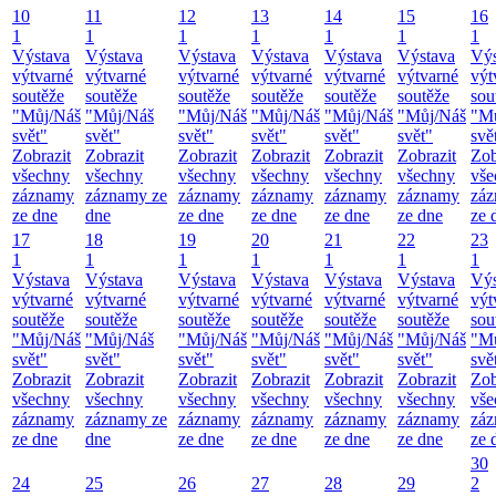
10
11
12
13
14
15
16
1
1
1
1
1
1
1
Výstava
Výstava
Výstava
Výstava
Výstava
Výstava
Výs
výtvarné
výtvarné
výtvarné
výtvarné
výtvarné
výtvarné
výt
soutěže
soutěže
soutěže
soutěže
soutěže
soutěže
sou
"Můj/Náš
"Můj/Náš
"Můj/Náš
"Můj/Náš
"Můj/Náš
"Můj/Náš
"M
svět"
svět"
svět"
svět"
svět"
svět"
svě
Zobrazit
Zobrazit
Zobrazit
Zobrazit
Zobrazit
Zobrazit
Zob
všechny
všechny
všechny
všechny
všechny
všechny
vše
záznamy
záznamy ze
záznamy
záznamy
záznamy
záznamy
zá
ze dne
dne
ze dne
ze dne
ze dne
ze dne
ze 
17
18
19
20
21
22
23
1
1
1
1
1
1
1
Výstava
Výstava
Výstava
Výstava
Výstava
Výstava
Výs
výtvarné
výtvarné
výtvarné
výtvarné
výtvarné
výtvarné
výt
soutěže
soutěže
soutěže
soutěže
soutěže
soutěže
sou
"Můj/Náš
"Můj/Náš
"Můj/Náš
"Můj/Náš
"Můj/Náš
"Můj/Náš
"M
svět"
svět"
svět"
svět"
svět"
svět"
svě
Zobrazit
Zobrazit
Zobrazit
Zobrazit
Zobrazit
Zobrazit
Zob
všechny
všechny
všechny
všechny
všechny
všechny
vše
záznamy
záznamy ze
záznamy
záznamy
záznamy
záznamy
zá
ze dne
dne
ze dne
ze dne
ze dne
ze dne
ze 
30
24
25
26
27
28
29
2