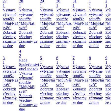
27
28
29
30
31
1
2
1
1
1
1
1
1
1
Výstava
Výstava
Výstava
Výstava
Výstava
Výstava
Výs
výtvarné
výtvarné
výtvarné
výtvarné
výtvarné
výtvarné
výt
soutěže
soutěže
soutěže
soutěže
soutěže
soutěže
sou
"Můj/Náš
"Můj/Náš
"Můj/Náš
"Můj/Náš
"Můj/Náš
"Můj/Náš
"M
svět"
svět"
svět"
svět"
svět"
svět"
svě
Zobrazit
Zobrazit
Zobrazit
Zobrazit
Zobrazit
Zobrazit
Zob
všechny
všechny
všechny
všechny
všechny
všechny
vše
záznamy
záznamy ze
záznamy
záznamy
záznamy
záznamy
zá
ze dne
dne
ze dne
ze dne
ze dne
ze dne
ze 
4
2
3
5
6
7
8
9
Rada
1
1
1
1
1
1
Společenství
Výstava
Výstava
Výstava
Výstava
Výstava
Výs
obcí 4/2026
výtvarné
výtvarné
výtvarné
výtvarné
výtvarné
výt
Výstava
soutěže
soutěže
soutěže
soutěže
soutěže
sou
výtvarné
"Můj/Náš
"Můj/Náš
"Můj/Náš
"Můj/Náš
"Můj/Náš
"M
soutěže
svět"
svět"
svět"
svět"
svět"
svě
"Můj/Náš
Zobrazit
Zobrazit
Zobrazit
Zobrazit
Zobrazit
Zob
svět"
všechny
všechny
všechny
všechny
všechny
vše
Zobrazit
záznamy
záznamy
záznamy
záznamy
záznamy
zá
všechny
ze dne
ze dne
ze dne
ze dne
ze dne
ze 
záznamy ze
dne