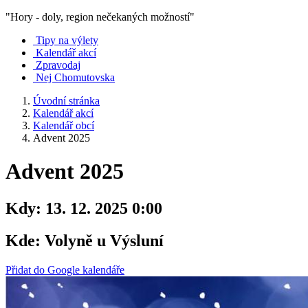
"Hory - doly, region nečekaných možností"
Tipy na výlety
Kalendář akcí
Zpravodaj
Nej Chomutovska
Úvodní stránka
Kalendář akcí
Kalendář obcí
Advent 2025
Advent 2025
Kdy:
13. 12. 2025 0:00
Kde:
Volyně u Výsluní
Přidat do Google kalendáře