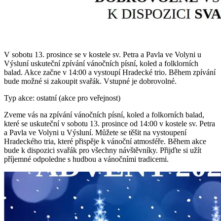
V sobotu 13. prosince se v kostele sv. Petra a Pavla ve Volyni u
Výsluní uskuteční zpívání vánočních písní, koled a folklorních
balad. Akce začne v 14:00 a vystoupí Hradecké trio. Během zpívání
bude možné si zakoupit svařák. Vstupné je dobrovolné.
Typ akce: ostatní (akce pro veřejnost)
Zveme vás na zpívání vánočních písní, koled a folkorních balad,
které se uskuteční v sobotu 13. prosince od 14:00 v kostele sv. Petra
a Pavla ve Volyni u Výsluní. Můžete se těšit na vystoupení
Hradeckého tria, které přispěje k vánoční atmosféře. Během akce
bude k dispozici svařák pro všechny návštěvníky. Přijďte si užít
příjemné odpoledne s hudbou a vánočními tradicemi.