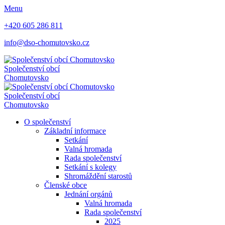
Menu
+420 605 286 811
info@dso-chomutovsko.cz
Společenství obcí
Chomutovsko
Společenství obcí
Chomutovsko
O společenství
Základní informace
Setkání
Valná hromada
Rada společenství
Setkání s kolegy
Shromáždění starostů
Členské obce
Jednání orgánů
Valná hromada
Rada společenství
2025