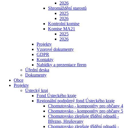
2026
Shromáždění starostů
2025
2026
Kontrolní komise
Komise MA21
2025
2026
Projekty
Vzorové dokumenty
GDPR
Kontakty
Nabídky a prezentace firem
Úřední deska
Dokumenty
Obce
Projekty
Ústecký kraj
Fond Ústeckého kraje
Regionální podpůrný fond Ústeckého kraje
Chomutovsko - kompostéry pro občany 4
Chomutovsko - kompostéry pro občany 5
Chomutovsko zlepšuje třídění odpadů -
Březno, Hrušovany
Chomutovsko zlepšuje třídění odpadů -