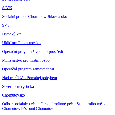
SčVK
Sociální pomoc Chomutov, Jirkov a okolí
SVS
Ústecký kraj
Ukliďme Chomutovsko
Operační program životního prostředí
Ministerstvo pro místní rozvoj
Operační program zaměstnanost
Nadace ČEZ - Pomáhej pohybem
Severní energetická
Chomutovsko
Odbor sociálních věcí náhradní rodinné péče, Statutárního města
Chomutov, Pěstouni Chomutov