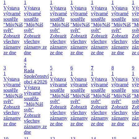
1
1
1
1
1
1
1
Výstava
Výstava
Výstava
Výstava
Výstava
Výstava
Výs
výtvarné
výtvarné
výtvarné
výtvarné
výtvarné
výtvarné
výt
soutěže
soutěže
soutěže
soutěže
soutěže
soutěže
sou
"Můj/Náš
"Můj/Náš
"Můj/Náš
"Můj/Náš
"Můj/Náš
"Můj/Náš
"M
svět"
svět"
svět"
svět"
svět"
svět"
svě
Zobrazit
Zobrazit
Zobrazit
Zobrazit
Zobrazit
Zobrazit
Zob
všechny
všechny
všechny
všechny
všechny
všechny
vše
záznamy
záznamy ze
záznamy
záznamy
záznamy
záznamy
zá
ze dne
dne
ze dne
ze dne
ze dne
ze dne
ze 
4
2
3
5
6
7
8
9
Rada
1
1
1
1
1
1
Společenství
Výstava
Výstava
Výstava
Výstava
Výstava
Výs
obcí 4/2026
výtvarné
výtvarné
výtvarné
výtvarné
výtvarné
výt
Výstava
soutěže
soutěže
soutěže
soutěže
soutěže
sou
výtvarné
"Můj/Náš
"Můj/Náš
"Můj/Náš
"Můj/Náš
"Můj/Náš
"M
soutěže
svět"
svět"
svět"
svět"
svět"
svě
"Můj/Náš
Zobrazit
Zobrazit
Zobrazit
Zobrazit
Zobrazit
Zob
svět"
všechny
všechny
všechny
všechny
všechny
vše
Zobrazit
záznamy
záznamy
záznamy
záznamy
záznamy
zá
všechny
ze dne
ze dne
ze dne
ze dne
ze dne
ze 
záznamy ze
dne
10
11
12
13
14
15
16