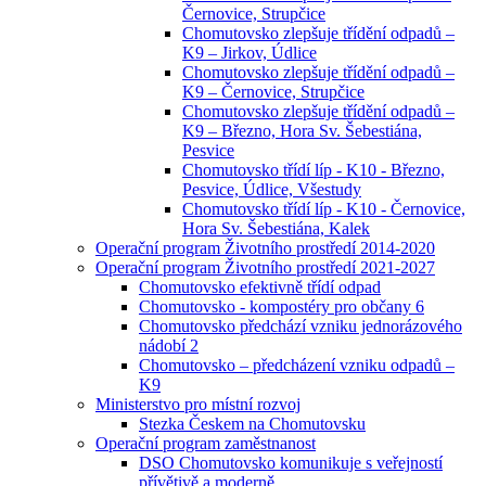
Černovice, Strupčice
Chomutovsko zlepšuje třídění odpadů –
K9 – Jirkov, Údlice
Chomutovsko zlepšuje třídění odpadů –
K9 – Černovice, Strupčice
Chomutovsko zlepšuje třídění odpadů –
K9 – Březno, Hora Sv. Šebestiána,
Pesvice
Chomutovsko třídí líp - K10 - Březno,
Pesvice, Údlice, Všestudy
Chomutovsko třídí líp - K10 - Černovice,
Hora Sv. Šebestiána, Kalek
Operační program Životního prostředí 2014-2020
Operační program Životního prostředí 2021-2027
Chomutovsko efektivně třídí odpad
Chomutovsko - kompostéry pro občany 6
Chomutovsko předchází vzniku jednorázového
nádobí 2
Chomutovsko – předcházení vzniku odpadů –
K9
Ministerstvo pro místní rozvoj
Stezka Českem na Chomutovsku
Operační program zaměstnanost
DSO Chomutovsko komunikuje s veřejností
přívětivě a moderně