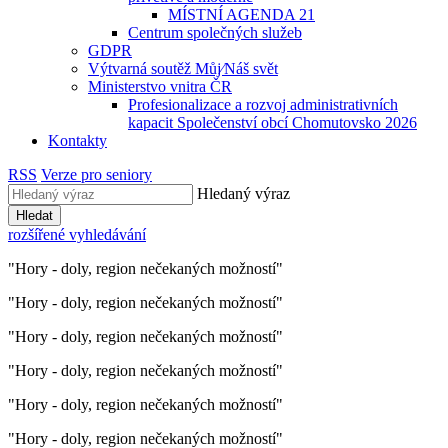
MÍSTNÍ AGENDA 21
Centrum společných služeb
GDPR
Výtvarná soutěž Můj⁄Náš svět
Ministerstvo vnitra ČR
Profesionalizace a rozvoj administrativních
kapacit Společenství obcí Chomutovsko 2026
Kontakty
RSS
Verze pro seniory
Hledaný výraz
Hledat
rozšířené vyhledávání
"Hory - doly, region nečekaných možností"
"Hory - doly, region nečekaných možností"
"Hory - doly, region nečekaných možností"
"Hory - doly, region nečekaných možností"
"Hory - doly, region nečekaných možností"
"Hory - doly, region nečekaných možností"