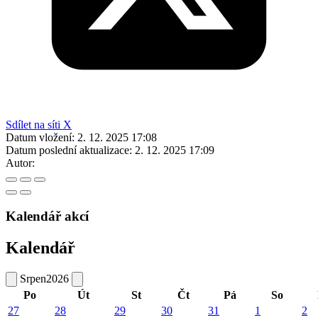
Sdílet na síti X
Datum vložení:
2. 12. 2025 17:08
Datum poslední aktualizace:
2. 12. 2025 17:09
Autor:
Kalendář akcí
Kalendář
Srpen
2026
Po
Út
St
Čt
Pá
So
27
28
29
30
31
1
2