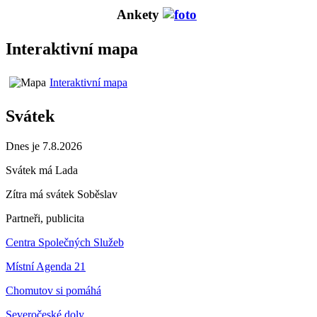
Ankety
Interaktivní mapa
Interaktivní mapa
Svátek
Dnes je 7.8.2026
Svátek má
Lada
Zítra má svátek
Soběslav
Partneři, publicita
Centra Společných Služeb
Místní Agenda 21
Chomutov si pomáhá
Severočeské doly