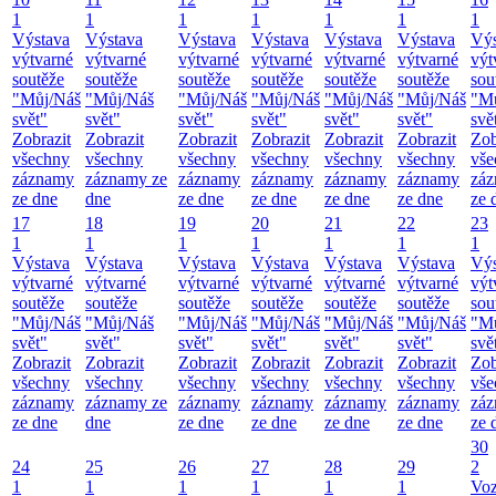
1
1
1
1
1
1
1
Výstava
Výstava
Výstava
Výstava
Výstava
Výstava
Výs
výtvarné
výtvarné
výtvarné
výtvarné
výtvarné
výtvarné
výt
soutěže
soutěže
soutěže
soutěže
soutěže
soutěže
sou
"Můj/Náš
"Můj/Náš
"Můj/Náš
"Můj/Náš
"Můj/Náš
"Můj/Náš
"M
svět"
svět"
svět"
svět"
svět"
svět"
svě
Zobrazit
Zobrazit
Zobrazit
Zobrazit
Zobrazit
Zobrazit
Zob
všechny
všechny
všechny
všechny
všechny
všechny
vše
záznamy
záznamy ze
záznamy
záznamy
záznamy
záznamy
zá
ze dne
dne
ze dne
ze dne
ze dne
ze dne
ze 
17
18
19
20
21
22
23
1
1
1
1
1
1
1
Výstava
Výstava
Výstava
Výstava
Výstava
Výstava
Výs
výtvarné
výtvarné
výtvarné
výtvarné
výtvarné
výtvarné
výt
soutěže
soutěže
soutěže
soutěže
soutěže
soutěže
sou
"Můj/Náš
"Můj/Náš
"Můj/Náš
"Můj/Náš
"Můj/Náš
"Můj/Náš
"M
svět"
svět"
svět"
svět"
svět"
svět"
svě
Zobrazit
Zobrazit
Zobrazit
Zobrazit
Zobrazit
Zobrazit
Zob
všechny
všechny
všechny
všechny
všechny
všechny
vše
záznamy
záznamy ze
záznamy
záznamy
záznamy
záznamy
zá
ze dne
dne
ze dne
ze dne
ze dne
ze dne
ze 
30
24
25
26
27
28
29
2
1
1
1
1
1
1
Vo