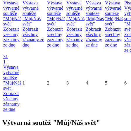
Výstava
Výstava
Výstava
Výstava
Výstava
Výstava
Pís
výtvarné
výtvarné
výtvarné
výtvarné
výtvarné
výtvarné
Výs
soutěže
soutěže
soutěže
soutěže
soutěže
soutěže
výt
"Můj/Náš
"Můj/Náš
"Můj/Náš
"Můj/Náš
"Můj/Náš
"Můj/Náš
sou
svět"
svět"
svět"
svět"
svět"
svět"
"M
Zobrazit
Zobrazit
Zobrazit
Zobrazit
Zobrazit
Zobrazit
svě
všechny
všechny
všechny
všechny
všechny
všechny
Zob
záznamy
záznamy ze
záznamy
záznamy
záznamy
záznamy
vše
ze dne
dne
ze dne
ze dne
ze dne
ze dne
zá
ze 
31
1
Výstava
výtvarné
soutěže
"Můj/Náš
1
2
3
4
5
6
svět"
Zobrazit
všechny
záznamy
ze dne
Výtvarná soutěž "Můj/Náš svět"