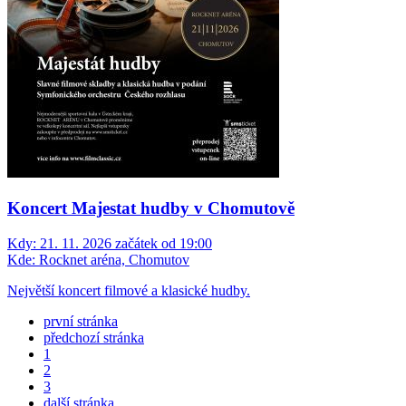
Koncert Majestat hudby v Chomutově
Kdy:
21. 11. 2026 začátek od 19:00
Kde:
Rocknet aréna, Chomutov
Největší koncert filmové a klasické hudby.
první stránka
předchozí stránka
1
2
3
další stránka