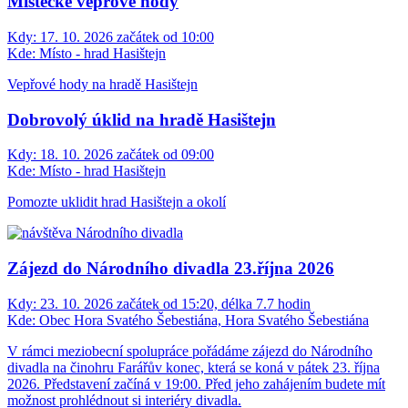
Místecké vepřové hody
Kdy:
17. 10. 2026 začátek od 10:00
Kde:
Místo - hrad Hasištejn
Vepřové hody na hradě Hasištejn
Dobrovolý úklid na hradě Hasištejn
Kdy:
18. 10. 2026 začátek od 09:00
Kde:
Místo - hrad Hasištejn
Pomozte uklidit hrad Hasištejn a okolí
Zájezd do Národního divadla 23.října 2026
Kdy:
23. 10. 2026 začátek od 15:20, délka 7.7 hodin
Kde:
Obec Hora Svatého Šebestiána, Hora Svatého Šebestiána
V rámci meziobecní spolupráce pořádáme zájezd do Národního
divadla na činohru Farářův konec, která se koná v pátek 23. října
2026. Představení začíná v 19:00. Před jeho zahájením budete mít
možnost prohlédnout si interiéry divadla.