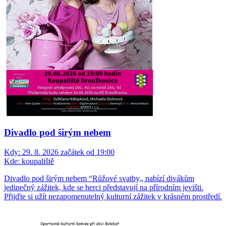
Divadlo pod širým nebem
Kdy:
29. 8. 2026 začátek od 19:00
Kde:
koupaliště
Divadlo pod širým nebem “Růžové svatby„ nabízí divákům
jedinečný zážitek, kde se herci představují na přírodním jevišti.
Přijďte si užít nezapomenutelný kulturní zážitek v krásném prostředí.