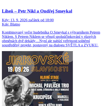
Líheň – Petr Nikl a Ondřej Smeykal
Kdy:
13. 9. 2026 začátek od 18:00
Kde:
Blatno
Kombinovaný večer hudebníka O.Smeykal s výtvarníkem Petrem
Niklem. S Petrem Niklem se věnují spoluúčinkování v různých
obměnách dvě dekády…Nyní ale nabízí veřejnosti solitérní
soustředěný projekt, postavený na dialogu SVĚTLA a ZVUKU.