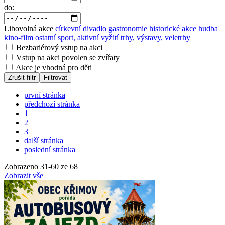
do:
Libovolná akce
církevní
divadlo
gastronomie
historické akce
hudba
kino-film
ostatní
sport, aktivní vyžití
trhy, výstavy, veletrhy
Bezbariérový vstup na akci
Vstup na akci povolen se zvířaty
Akce je vhodná pro děti
Zrušit filtr
Filtrovat
první stránka
předchozí stránka
1
2
3
další stránka
poslední stránka
Zobrazeno
31
-
60
ze 68
Zobrazit vše