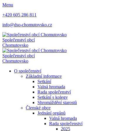
Menu
+420 605 286 811
info@dso-chomutovsko.cz
Společenství obcí
Chomutovsko
Společenství obcí
Chomutovsko
O společenství
Základní informace
Setkání
Valná hromada
Rada společenství
Setkání s kolegy
Shromáždění starostů
Členské obce
Jednání orgánů
Valná hromada
Rada společenství
2025