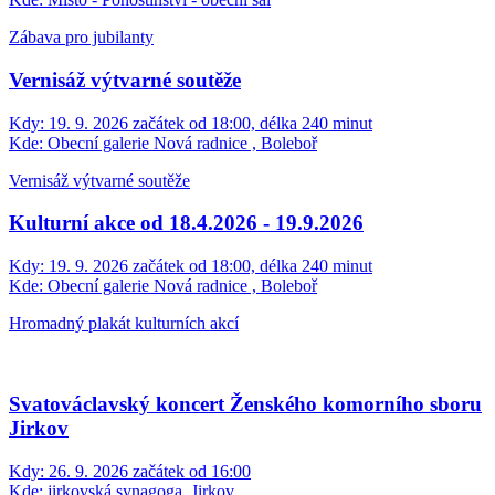
Zábava pro jubilanty
Vernisáž výtvarné soutěže
Kdy:
19. 9. 2026 začátek od 18:00, délka 240 minut
Kde:
Obecní galerie Nová radnice , Boleboř
Vernisáž výtvarné soutěže
Kulturní akce od 18.4.2026 - 19.9.2026
Kdy:
19. 9. 2026 začátek od 18:00, délka 240 minut
Kde:
Obecní galerie Nová radnice , Boleboř
Hromadný plakát kulturních akcí
Svatováclavský koncert Ženského komorního sboru
Jirkov
Kdy:
26. 9. 2026 začátek od 16:00
Kde:
jirkovská synagoga, Jirkov