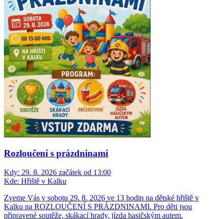
Rozloučení s prázdninami
Kdy:
29. 8. 2026 začátek od 13:00
Kde:
Hřiště v Kalku
Zveme Vás v sobotu 29. 8. 2026 ve 13 hodin na dětské hřiště v
Kalku na ROZLOUČENÍ S PRÁZDNINAMI. Pro děti jsou
připravené soutěže, skákací hrady, jízda hasičským autem.