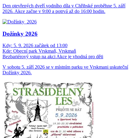
Den otevřených dveří vodního díla v Chřibské proběhne 5. září
2026. Akce začne v 9:00 a potrvá až do 16:00 hodin.
Dožínky 2026
Kdy:
5. 9. 2026 začátek od 13:00
Kde:
Obecní park Vrskmaň, Vrskmaň
Bezbariérový vstup na akci
Akce je vhodná pro děti
V sobotu 5. září 2026 se v místním parku ve Vrskmani uskuteční
Dožínky 2026.