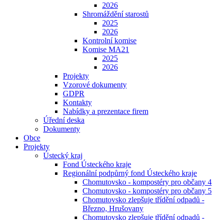
2026
Shromáždění starostů
2025
2026
Kontrolní komise
Komise MA21
2025
2026
Projekty
Vzorové dokumenty
GDPR
Kontakty
Nabídky a prezentace firem
Úřední deska
Dokumenty
Obce
Projekty
Ústecký kraj
Fond Ústeckého kraje
Regionální podpůrný fond Ústeckého kraje
Chomutovsko - kompostéry pro občany 4
Chomutovsko - kompostéry pro občany 5
Chomutovsko zlepšuje třídění odpadů -
Březno, Hrušovany
Chomutovsko zlepšuje třídění odpadů -