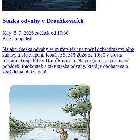
Stezka odvahy v Droužkovicích
Kdy:
5. 9. 2026 začátek od 19:30
Kde:
koupaliště
Na akci Stezka odvahy se můžete těšit na noční dobrodružství plné
zábavy a překvapení. Koná se 5. září 2026 od 19:30 v areálu
místního koupaliště v Droužkovicích. Na programu je promítání
pohádek, fotokoutek a také stezka odvahy, která je obohacena o
strašidelná překvapení.