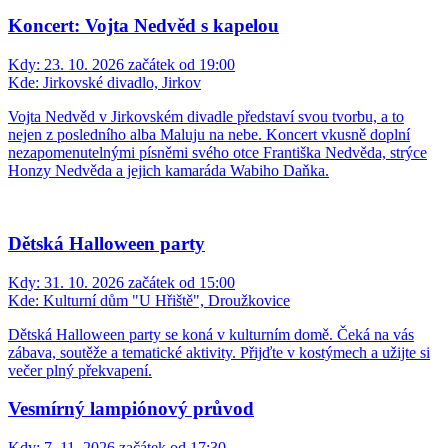
Koncert: Vojta Nedvěd s kapelou
Kdy:
23. 10. 2026 začátek od 19:00
Kde:
Jirkovské divadlo, Jirkov
Vojta Nedvěd v Jirkovském divadle představí svou tvorbu, a to
nejen z posledního alba Maluju na nebe. Koncert vkusně doplní
nezapomenutelnými písněmi svého otce Františka Nedvěda, strýce
Honzy Nedvěda a jejich kamaráda Wabiho Daňka.
Dětská Halloween party
Kdy:
31. 10. 2026 začátek od 15:00
Kde:
Kulturní dům "U Hřiště", Droužkovice
Dětská Halloween party se koná v kulturním domě. Čeká na vás
zábava, soutěže a tematické aktivity. Přijďte v kostýmech a užijte si
večer plný překvapení.
Vesmírný lampiónový průvod
Kdy:
7. 11. 2026 začátek od 17:30