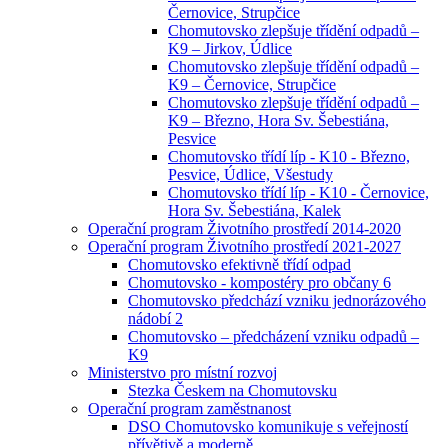
Černovice, Strupčice
Chomutovsko zlepšuje třídění odpadů –
K9 – Jirkov, Údlice
Chomutovsko zlepšuje třídění odpadů –
K9 – Černovice, Strupčice
Chomutovsko zlepšuje třídění odpadů –
K9 – Březno, Hora Sv. Šebestiána,
Pesvice
Chomutovsko třídí líp - K10 - Březno,
Pesvice, Údlice, Všestudy
Chomutovsko třídí líp - K10 - Černovice,
Hora Sv. Šebestiána, Kalek
Operační program Životního prostředí 2014-2020
Operační program Životního prostředí 2021-2027
Chomutovsko efektivně třídí odpad
Chomutovsko - kompostéry pro občany 6
Chomutovsko předchází vzniku jednorázového
nádobí 2
Chomutovsko – předcházení vzniku odpadů –
K9
Ministerstvo pro místní rozvoj
Stezka Českem na Chomutovsku
Operační program zaměstnanost
DSO Chomutovsko komunikuje s veřejností
přívětivě a moderně