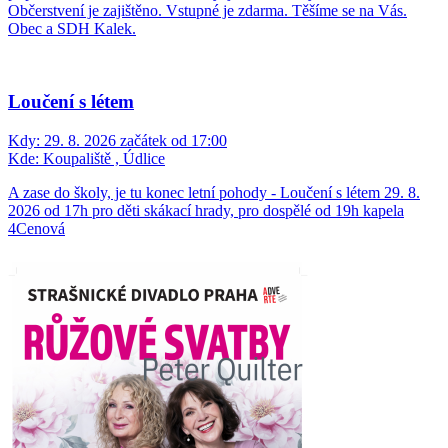
Občerstvení je zajištěno. Vstupné je zdarma. Těšíme se na Vás.
Obec a SDH Kalek.
Loučení s létem
Kdy:
29. 8. 2026 začátek od 17:00
Kde:
Koupaliště , Údlice
A zase do školy, je tu konec letní pohody - Loučení s létem 29. 8.
2026 od 17h pro děti skákací hrady, pro dospělé od 19h kapela
4Cenová