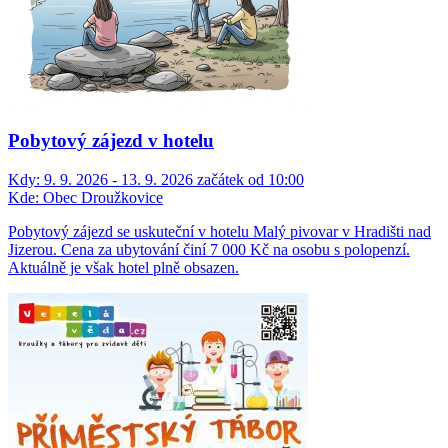
Pobytový zájezd v hotelu
Kdy:
9. 9. 2026 - 13. 9. 2026 začátek od 10:00
Kde:
Obec Droužkovice
Pobytový zájezd se uskuteční v hotelu Malý pivovar v Hradišti nad
Jizerou. Cena za ubytování činí 7 000 Kč na osobu s polopenzí.
Aktuálně je však hotel plně obsazen.