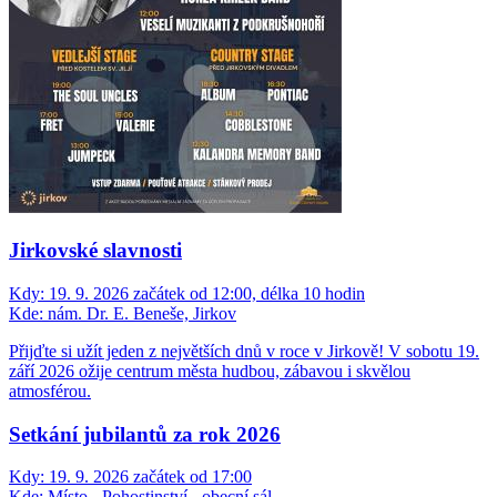
Jirkovské slavnosti
Kdy:
19. 9. 2026 začátek od 12:00, délka 10 hodin
Kde:
nám. Dr. E. Beneše, Jirkov
Přijďte si užít jeden z největších dnů v roce v Jirkově! V sobotu 19.
září 2026 ožije centrum města hudbou, zábavou i skvělou
atmosférou.
Setkání jubilantů za rok 2026
Kdy:
19. 9. 2026 začátek od 17:00
Kde:
Místo - Pohostinství - obecní sál