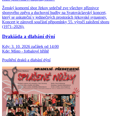
Ženský komorní sbor Jirkov srdečně zve všechny příznivce
sborového zpěvu a duchovní hudby na Svatováclavský koncert,
který se uskuteční v jedinečných prostorách jirkovské synagogy.
Koncert je zároveň součástí připomínky 55. výročí založení sboru
(1971–2026).
Drakiáda a dlabání dýní
Kdy:
3. 10. 2026 začátek od 14:00
Kde:
Místo - fotbalové hřiště
Pouštění draků a dlabání dýní