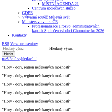
MÍSTNÍ AGENDA 21
Centrum společných služeb
GDPR
Výtvarná soutěž Můj⁄Náš svět
Ministerstvo vnitra ČR
Profesionalizace a rozvoj administrativních
kapacit Společenství obcí Chomutovsko 2026
Kontakty
RSS
Verze pro seniory
Hledaný výraz
Hledat
rozšířené vyhledávání
"Hory - doly, region nečekaných možností"
"Hory - doly, region nečekaných možností"
"Hory - doly, region nečekaných možností"
"Hory - doly, region nečekaných možností"
"Hory - doly, region nečekaných možností"
"Hory - doly, region nečekaných možností"