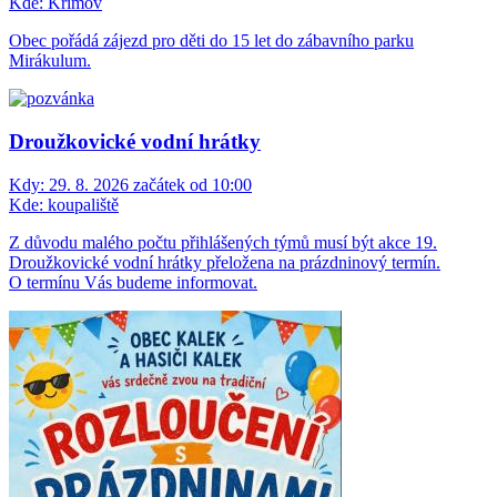
Kde:
Křimov
Obec pořádá zájezd pro děti do 15 let do zábavního parku
Mirákulum.
Droužkovické vodní hrátky
Kdy:
29. 8. 2026 začátek od 10:00
Kde:
koupaliště
Z důvodu malého počtu přihlášených týmů musí být akce 19.
Droužkovické vodní hrátky přeložena na prázdninový termín.
O termínu Vás budeme informovat.