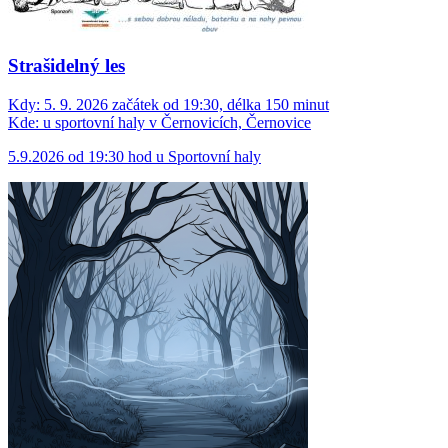
Strašidelný les
Kdy:
5. 9. 2026 začátek od 19:30, délka 150 minut
Kde:
u sportovní haly v Černovicích, Černovice
5.9.2026 od 19:30 hod u Sportovní haly