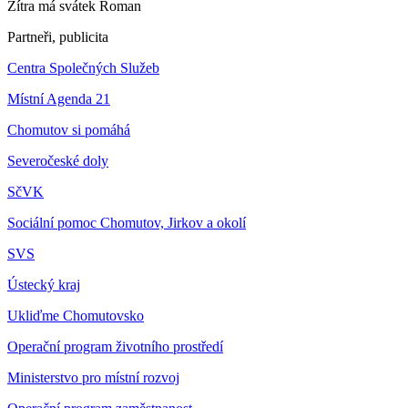
Zítra má svátek
Roman
Partneři, publicita
Centra Společných Služeb
Místní Agenda 21
Chomutov si pomáhá
Severočeské doly
SčVK
Sociální pomoc Chomutov, Jirkov a okolí
SVS
Ústecký kraj
Ukliďme Chomutovsko
Operační program životního prostředí
Ministerstvo pro místní rozvoj