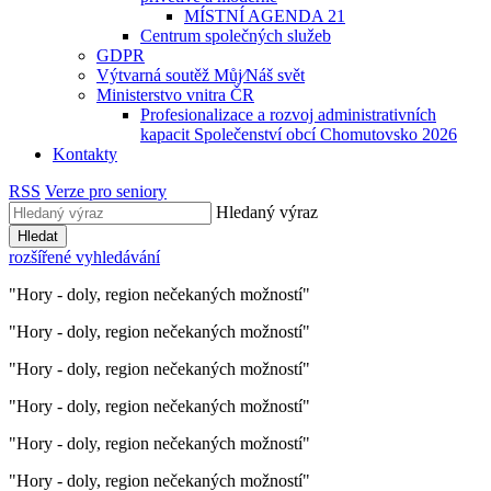
MÍSTNÍ AGENDA 21
Centrum společných služeb
GDPR
Výtvarná soutěž Můj⁄Náš svět
Ministerstvo vnitra ČR
Profesionalizace a rozvoj administrativních
kapacit Společenství obcí Chomutovsko 2026
Kontakty
RSS
Verze pro seniory
Hledaný výraz
Hledat
rozšířené vyhledávání
"Hory - doly, region nečekaných možností"
"Hory - doly, region nečekaných možností"
"Hory - doly, region nečekaných možností"
"Hory - doly, region nečekaných možností"
"Hory - doly, region nečekaných možností"
"Hory - doly, region nečekaných možností"