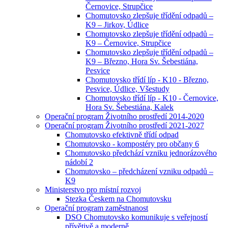
Černovice, Strupčice
Chomutovsko zlepšuje třídění odpadů –
K9 – Jirkov, Údlice
Chomutovsko zlepšuje třídění odpadů –
K9 – Černovice, Strupčice
Chomutovsko zlepšuje třídění odpadů –
K9 – Březno, Hora Sv. Šebestiána,
Pesvice
Chomutovsko třídí líp - K10 - Březno,
Pesvice, Údlice, Všestudy
Chomutovsko třídí líp - K10 - Černovice,
Hora Sv. Šebestiána, Kalek
Operační program Životního prostředí 2014-2020
Operační program Životního prostředí 2021-2027
Chomutovsko efektivně třídí odpad
Chomutovsko - kompostéry pro občany 6
Chomutovsko předchází vzniku jednorázového
nádobí 2
Chomutovsko – předcházení vzniku odpadů –
K9
Ministerstvo pro místní rozvoj
Stezka Českem na Chomutovsku
Operační program zaměstnanost
DSO Chomutovsko komunikuje s veřejností
přívětivě a moderně