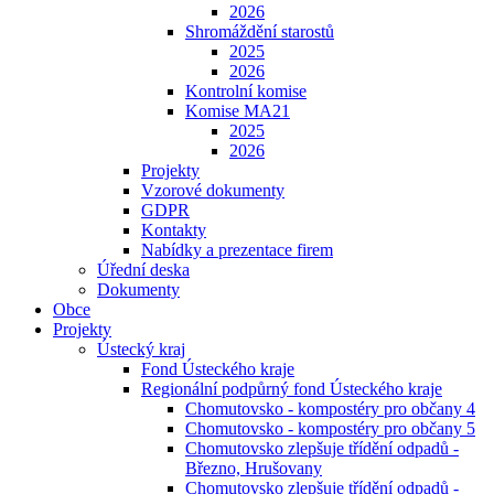
2026
Shromáždění starostů
2025
2026
Kontrolní komise
Komise MA21
2025
2026
Projekty
Vzorové dokumenty
GDPR
Kontakty
Nabídky a prezentace firem
Úřední deska
Dokumenty
Obce
Projekty
Ústecký kraj
Fond Ústeckého kraje
Regionální podpůrný fond Ústeckého kraje
Chomutovsko - kompostéry pro občany 4
Chomutovsko - kompostéry pro občany 5
Chomutovsko zlepšuje třídění odpadů -
Březno, Hrušovany
Chomutovsko zlepšuje třídění odpadů -